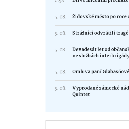
6:58
Dříve mlčením přecháze
5. 08.
Židovské město po roce 
5. 08.
Strážníci odvrátili trag
5. 08.
Devadesát let od občans
ve službách interbrigád
5. 08.
Omluva paní Glabasňov
5. 08.
Vyprodané zámecké nádv
Quintet