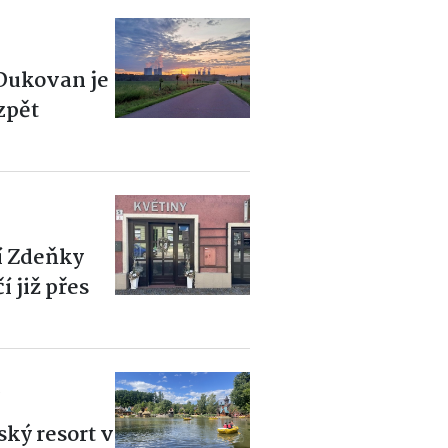
 Dukovan je
zpět
í Zdeňky
 již přes
6
ský resort v