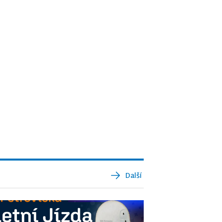
Další