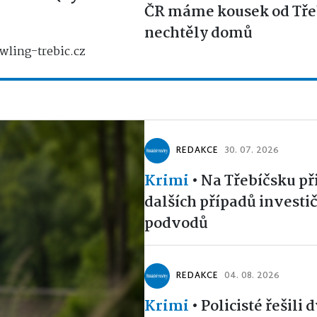
ČR máme kousek od Třeb
nechtěly domů
wling-trebic.cz
REDAKCE
30. 07. 2026
Krimi
•
Na Třebíčsku př
dalších případů investi
podvodů
REDAKCE
04. 08. 2026
Krimi
•
Policisté řešili 