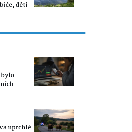
íče, děti
ibylo
čních
dva uprchlé