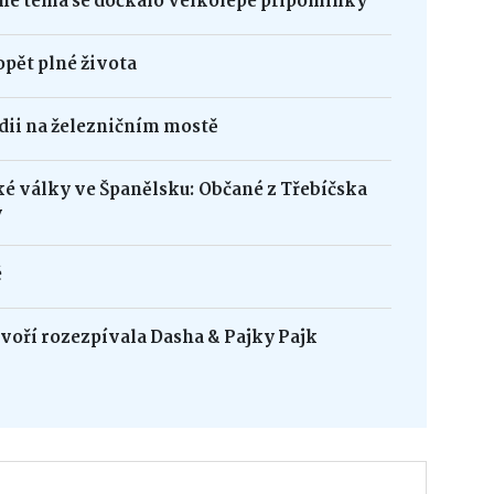
né téma se dočkalo velkolepé připomínky
opět plné života
édii na železničním mostě
ké války ve Španělsku: Občané z Třebíčska
y
é
oří rozezpívala Dasha & Pajky Pajk