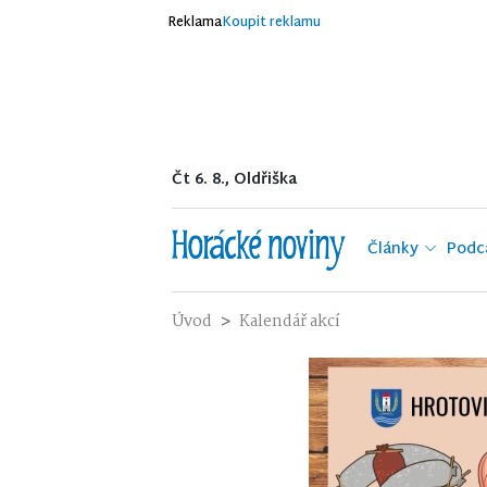
Reklama
Koupit reklamu
Čt 6. 8., Oldřiška
Články
Podc
Úvod
Kalendář akcí