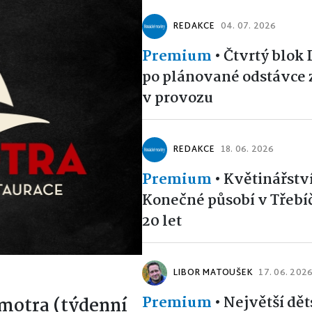
REDAKCE
04. 07. 2026
Premium
•
Čtvrtý blok
po plánované odstávce 
v provozu
REDAKCE
18. 06. 2026
Premium
•
Květinářstv
Konečné působí v Třebíčí
20 let
LIBOR MATOUŠEK
17. 06. 202
Premium
•
Největší dět
motra (týdenní