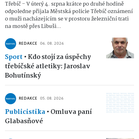
Třebíč – V úterý 4. srpna krátce po druhé hodině
odpoledne přijala Městská policie Třebíč oznámení
o muži nacházejícím se v prostoru železniční trati
na mostě přes Libuši...
REDAKCE
06. 08. 2026
Sport
•
Kdo stojí za úspěchy
třebíčské atletiky: Jaroslav
Bohutínský
REDAKCE
05. 08. 2026
Publicistika
•
Omluva paní
Glabasňové