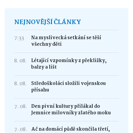
NEJNOVĚJŠÍ ČLÁNKY
7:33
Na myslivecká setkání se těší
všechny děti
8. 08.
Létající vzpomínky z překližky,
balzy a lišt
8. 08.
Středoškoláci složili vojenskou
přísahu
7. 08.
Den pivní kultury přilákal do
Jemnice milovníky zlatého moku
7. 08.
Ač na domácí půdě skončila třetí,