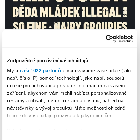
PETRA KLEMENTOVÁ
14. 08.
Zodpovědné používání vašich údajů
My a
naši 1022 partneři
zpracováváme vaše údaje (jako
např. číslo IP) pomocí technologií, jako např. souborů
cookie pro uchování a přístup k informacím na vašem
zařízení, abychom vám mohli nabízet personalizované
reklamy a obsah, měření reklam a obsahu, náhled na
návštěvníky a vývoj produktů. Máte možnosti ohledně
toho, kdo vaše údaje používá a k jakým účelům.
Pokud to povolíte, rádi bychom také:
Shromažďovali informace o vaší geografické
Výběr