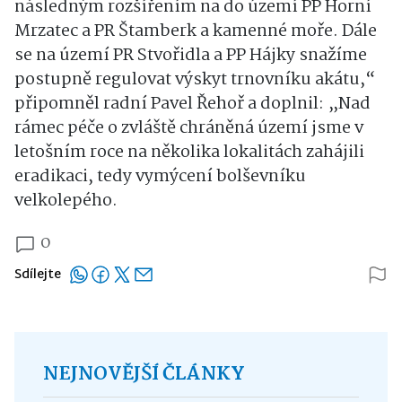
následným rozšířením na do území PP Horní
Mrzatec a PR Štamberk a kamenné moře. Dále
se na území PR Stvořidla a PP Hájky snažíme
postupně regulovat výskyt trnovníku akátu,“
připomněl radní Pavel Řehoř a doplnil: „Nad
rámec péče o zvláště chráněná území jsme v
letošním roce na několika lokalitách zahájili
eradikaci, tedy vymýcení bolševníku
velkolepého.
0
Sdílejte
NEJNOVĚJŠÍ ČLÁNKY