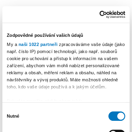
Zodpovědné používání vašich údajů
My a
naši 1022 partneři
zpracováváme vaše údaje (jako
např. číslo IP) pomocí technologií, jako např. souborů
cookie pro uchování a přístup k informacím na vašem
KALENDÁŘ AKCÍ
Další
zařízení, abychom vám mohli nabízet personalizované
reklamy a obsah, měření reklam a obsahu, náhled na
návštěvníky a vývoj produktů. Máte možnosti ohledně
toho, kdo vaše údaje používá a k jakým účelům.
Pokud to povolíte, rádi bychom také:
Shromažďovali informace o vaší geografické
Výběr
Nutné
poloze, které mohou být přesné na několik metrů
souhlasu
Identifikovali vaše zařízení pomocí aktivního
skenování pro konkrétní charakteristiky (otisk prstu)