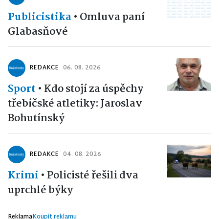
Publicistika
•
Omluva paní
Glabasňové
REDAKCE
06. 08. 2026
Sport
•
Kdo stojí za úspěchy
třebíčské atletiky: Jaroslav
Bohutínský
REDAKCE
04. 08. 2026
Krimi
•
Policisté řešili dva
uprchlé býky
Reklama
Koupit reklamu