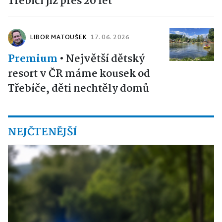
Třebíčí již přes 20 let
LIBOR MATOUŠEK
17. 06. 2026
Premium
•
Největší dětský
resort v ČR máme kousek od
Třebíče, děti nechtěly domů
NEJČTENĚJŠÍ