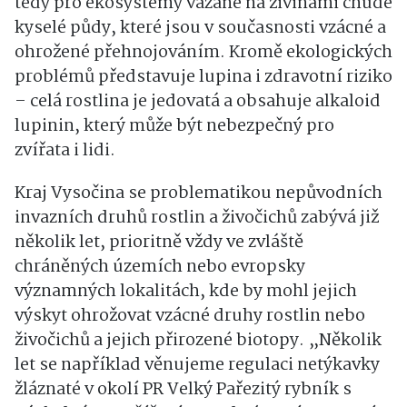
tedy pro ekosystémy vázané na živinami chudé
kyselé půdy, které jsou v současnosti vzácné a
ohrožené přehnojováním. Kromě ekologických
problémů představuje lupina i zdravotní riziko
– celá rostlina je jedovatá a obsahuje alkaloid
lupinin, který může být nebezpečný pro
zvířata i lidi.
Kraj Vysočina se problematikou nepůvodních
invazních druhů rostlin a živočichů zabývá již
několik let, prioritně vždy ve zvláště
chráněných územích nebo evropsky
významných lokalitách, kde by mohl jejich
výskyt ohrožovat vzácné druhy rostlin nebo
živočichů a jejich přirozené biotopy. „Několik
let se například věnujeme regulaci netýkavky
žláznaté v okolí PR Velký Pařezitý rybník s