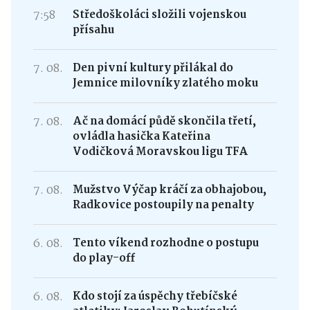
7:58
Středoškoláci složili vojenskou
přísahu
7. 08.
Den pivní kultury přilákal do
Jemnice milovníky zlatého moku
7. 08.
Ač na domácí půdě skončila třetí,
ovládla hasička Kateřina
Vodičková Moravskou ligu TFA
7. 08.
Mužstvo Výčap kráčí za obhajobou,
Radkovice postoupily na penalty
6. 08.
Tento víkend rozhodne o postupu
do play-off
6. 08.
Kdo stojí za úspěchy třebíčské