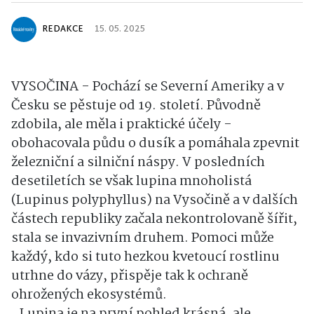
REDAKCE
15. 05. 2025
VYSOČINA - Pochází se Severní Ameriky a v
Česku se pěstuje od 19. století. Původně
zdobila, ale měla i praktické účely -
obohacovala půdu o dusík a pomáhala zpevnit
železniční a silniční náspy. V posledních
desetiletích se však lupina mnoholistá
(Lupinus polyphyllus) na Vysočině a v dalších
částech republiky začala nekontrolovaně šířit,
stala se invazivním druhem. Pomoci může
každý, kdo si tuto hezkou kvetoucí rostlinu
utrhne do vázy, přispěje tak k ochraně
ohrožených ekosystémů.
,,Lupina je na první pohled krásná, ale