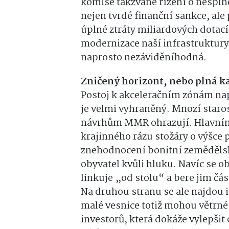
komise takzvané řízení o nespln
nejen tvrdé finanční sankce, al
úplné ztráty miliardových dotací
modernizace naší infrastruktury.
naprosto nezáviděníhodná.
Zničený horizont,
nebo plná k
Postoj k akceleračním zónám na
je velmi vyhraněný. Mnozí staros
návrhům MMR ohrazují. Hlavními
krajinného rázu stožáry o výšce 
znehodnocení bonitní zemědělské
obyvatel kvůli hluku. Navíc se ob
linkuje „od stolu“ a bere jim č
Na druhou stranu se ale najdou i 
malé vesnice totiž mohou větrné
investorů, která dokáže vylepšit 