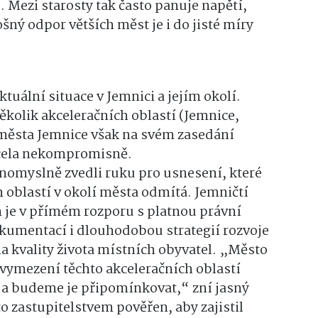
. Mezi starosty tak často panuje napětí,
šný odpor větších měst je i do jisté míry
ktuální situace v Jemnici a jejím okolí.
ěkolik akceleračních oblastí (Jemnice,
o města Jemnice však na svém zasedání
zcela nekompromisně.
dnomyslně zvedli ruku pro usnesení, které
 oblastí v okolí města odmítá. Jemničtí
n je v přímém rozporu s platnou právní
kumentací i dlouhodobou strategií rozvoje
na kvality života místních obyvatel. „Město
 vymezení těchto akceleračních oblastí
 a budeme je připomínkovat,“ zní jasný
to zastupitelstvem pověřen, aby zajistil