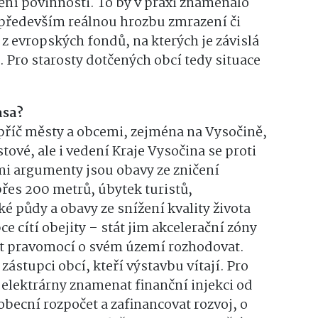
ění povinnosti. To by v praxi znamenalo
e především reálnou hrozbu zmrazení či
 z evropských fondů, na kterých je závislá
 Pro starosty dotčených obcí tedy situace
asa?
příč městy a obcemi, zejména na Vysočině,
tové, ale i vedení Kraje Vysočina se proti
 argumenty jsou obavy ze zničení
přes 200 metrů, úbytek turistů,
 půdy a obavy ze snížení kvality života
ce cítí obejity – stát jim akcelerační zóny
ást pravomocí o svém území rozhodovat.
zástupci obcí, kteří výstavbu vítají. Pro
 elektrárny znamenat finanční injekci od
obecní rozpočet a zafinancovat rozvoj, o