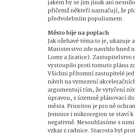
jakém by se jim jinak ani nesnilo
přičemž někteří naznačují, že plo
předvolebním populismem.
Město bije na poplach
Jak ožehavé téma to je, ukazuje a
Ministerstvo zde navrhlo hned n
Lomy a Jiratice). Zastupitelstv
vystoupilo proti tomuto plánu 
Všichni přítomní zastupitelé je
návrh na vymezení akceleračních
argumentují tím, že vytyčení zó
úpravou, s územně plánovací do
města. Prioritou je pro ně ochra
Jemnice i mikroregion se staví k
negativně. Nesouhlasíme s nimi
vzkaz z radnice. Starosta byl pro