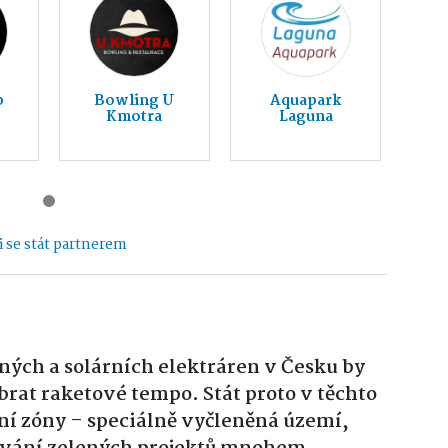
b
Bowling U
Aquapark
Kmotra
Laguna
 se stát partnerem
ných a solárních elektráren v Česku by
brat raketové tempo. Stát proto v těchto
ní zóny – speciálně vyčleněná území,