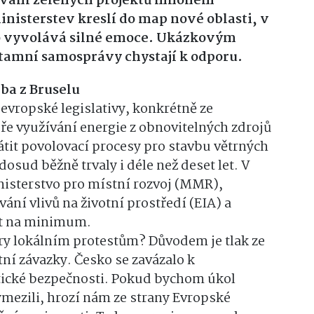
ování zelených projektů mnohem
ministerstev kreslí do map nové oblasti, v
 to vyvolává silné emoce. Ukázkovým
 tamní samosprávy chystají k odporu.
zba z Bruselu
oevropské legislativy, konkrétně ze
e využívání energie z obnovitelných zdrojů
átit povolovací procesy pro stavbu větrných
dosud běžně trvaly i déle než deset let. V
inisterstvo pro místní rozvoj (MMR),
ání vlivů na životní prostředí (EIA) a
ut na minimum.
ory lokálním protestům? Důvodem je tlak ze
tní závazky. Česko se zavázalo k
tické bezpečnosti. Pokud bychom úkol
ymezili, hrozí nám ze strany Evropské