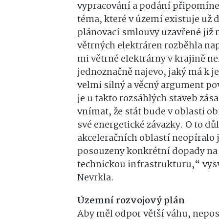
vypracování a podání připomínek
téma, které v území existuje už 
plánovací smlouvy uzavřené již ně
větrných elektráren rozběhla nap
mi větrné elektrárny v krajině ne
jednoznačně najevo, jaký má k j
velmi silný a věcný argument po
je u takto rozsáhlých staveb zása
vnímat, že stát bude v oblasti ob
své energetické závazky. O to dů
akceleračních oblastí neopíralo j
posouzeny konkrétní dopady na d
technickou infrastrukturu,“ vysv
Nevrkla.
Územní rozvojový plán
Aby měl odpor větší váhu, nepos