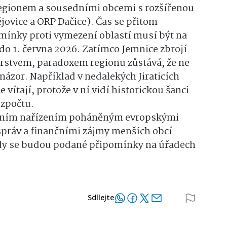
egionem a sousedními obcemi s rozšířenou
ovice a ORP Dačice). Čas se přitom
mínky proti vymezení oblastí musí být na
do 1. června 2026. Zatímco Jemnice zbrojí
erstvem, paradoxem regionu zůstává, že ne
 názor. Například v nedalekých Jiraticích
 vítají, protože v ní vidí historickou šanci
ozpočtu.
tátním nařízením poháněným evropskými
práv a finančními zájmy menších obcí
kdy se budou podané připomínky na úřadech
Sdílejte