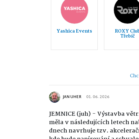
Yashica Events
ROXY Clu
Třebíč
Chci
JAN UHER
01. 06. 2026
JEMNICE (juh) - Výstavba větr
měla v následujících letech na
dnech navrhuje tzv. akcelerač