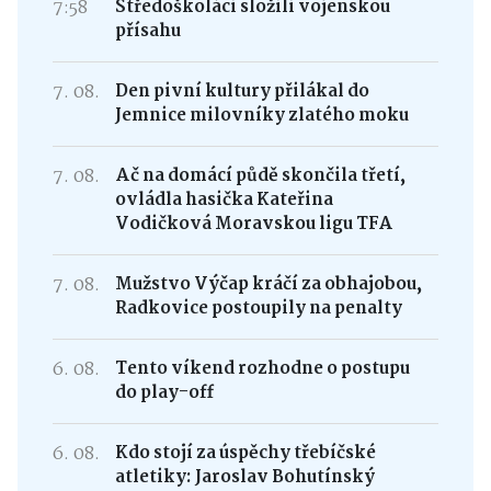
7:58
Středoškoláci složili vojenskou
přísahu
7. 08.
Den pivní kultury přilákal do
Jemnice milovníky zlatého moku
7. 08.
Ač na domácí půdě skončila třetí,
ovládla hasička Kateřina
Vodičková Moravskou ligu TFA
7. 08.
Mužstvo Výčap kráčí za obhajobou,
Radkovice postoupily na penalty
6. 08.
Tento víkend rozhodne o postupu
do play-off
6. 08.
Kdo stojí za úspěchy třebíčské
atletiky: Jaroslav Bohutínský