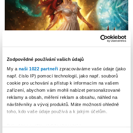
Zodpovědné používání vašich údajů
My a
naši 1022 partneři
zpracováváme vaše údaje (jako
PETRA KLEMENTOVÁ
např. číslo IP) pomocí technologií, jako např. souborů
cookie pro uchování a přístup k informacím na vašem
08. 08.
zařízení, abychom vám mohli nabízet personalizované
reklamy a obsah, měření reklam a obsahu, náhled na
návštěvníky a vývoj produktů. Máte možnosti ohledně
toho, kdo vaše údaje používá a k jakým účelům.
Pokud to povolíte, rádi bychom také: