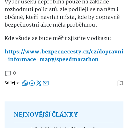
Výběr úseků neprobíhá pouze na základě
rozhodnutí policistů, ale podílejí se na něm i
občané, kteří navrhli místa, kde by dopravně
bezpečnostní akce měla proběhnout.
Kde všude se bude měřit zjistíte v odkazu:
https://www.bezpecnecesty.cz/cz/dopravni
-informace-mapy/speedmarathon
0
Sdílejte
NEJNOVĚJŠÍ ČLÁNKY