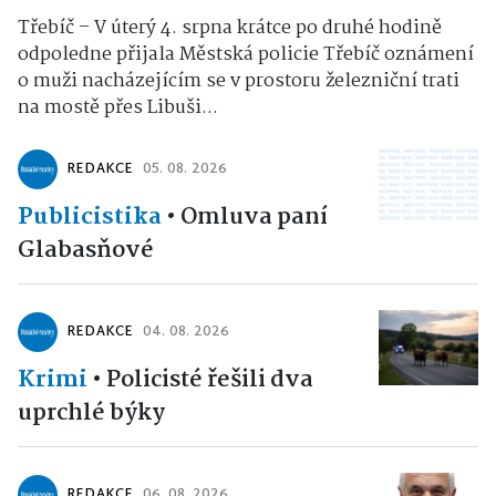
Třebíč – V úterý 4. srpna krátce po druhé hodině
odpoledne přijala Městská policie Třebíč oznámení
o muži nacházejícím se v prostoru železniční trati
na mostě přes Libuši...
REDAKCE
05. 08. 2026
Publicistika
•
Omluva paní
Glabasňové
REDAKCE
04. 08. 2026
Krimi
•
Policisté řešili dva
uprchlé býky
REDAKCE
06. 08. 2026