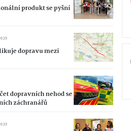
ionální produkt se pyšní
2025
ikuje dopravu mezi
čet dopravních nehod se
otních záchranářů
2025