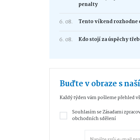
penalty
6. 08.
Tento víkend rozhodne o
6. 08.
Kdo stojí za úspěchy tře
Buďte v obraze s na
Každý týden vám pošleme přehled vš
Souhlasím se
Zásadami zpracov
obchodních sdělení