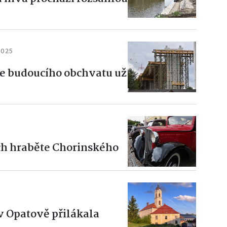
2025
se budoucího obchvatu už
ách hraběte Chorinského
v Opatově přilákala