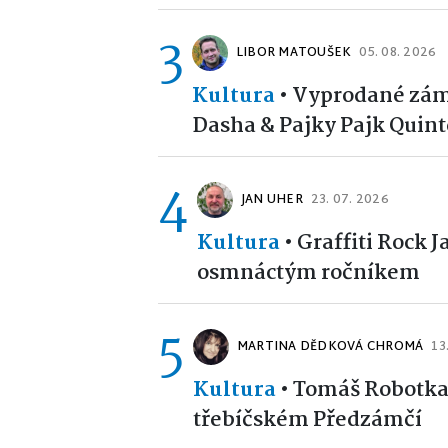
3
LIBOR MATOUŠEK
05. 08. 2026
Kultura
•
Vyprodané zám
Dasha & Pajky Pajk Quint
4
JAN UHER
23. 07. 2026
Kultura
•
Graffiti Rock J
osmnáctým ročníkem
5
MARTINA DĚDKOVÁ CHROMÁ
13
Kultura
•
Tomáš Robotka 
třebíčském Předzámčí