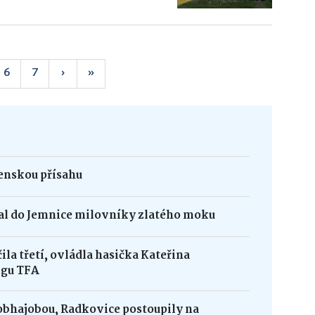
6
7
›
»
jenskou přísahu
kal do Jemnice milovníky zlatého moku
la třetí, ovládla hasička Kateřina
igu TFA
obhajobou, Radkovice postoupily na