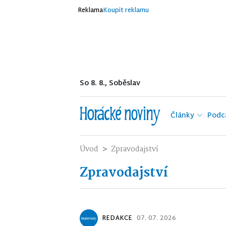
Reklama
Koupit reklamu
So 8. 8., Soběslav
Články
Podc
Úvod
Zpravodajství
Zpravodajství
REDAKCE
07. 07. 2026