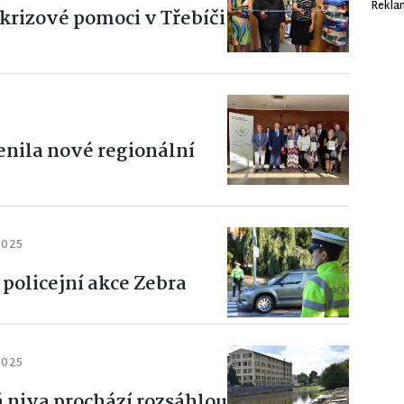
Rekla
rizové pomoci v Třebíči
enila nové regionální
2025
policejní akce Zebra
2025
niva prochází rozsáhlou