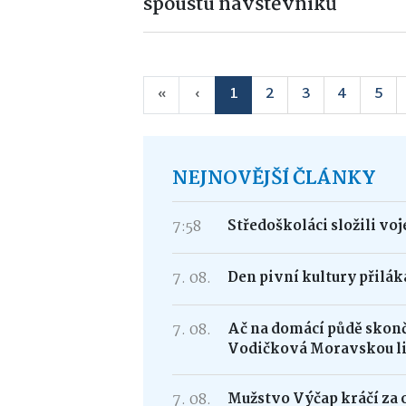
spoustu návštěvníků
«
‹
1
2
3
4
5
NEJNOVĚJŠÍ ČLÁNKY
7:58
Středoškoláci složili vo
7. 08.
Den pivní kultury přilá
7. 08.
Ač na domácí půdě skonči
Vodičková Moravskou l
7. 08.
Mužstvo Výčap kráčí za 