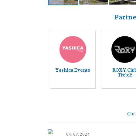
Partne
Yashica Events
ROXY Clu
Třebíč
Chci
04. 07. 2024