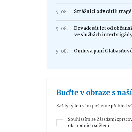
5. 08.
Strážníci odvrátili trag
5. 08.
Devadesát let od občans
ve službách interbrigád
5. 08.
Omluva paní Glabasňov
Buďte v obraze s na
Každý týden vám pošleme přehled vš
Souhlasím se
Zásadami zpracov
obchodních sdělení