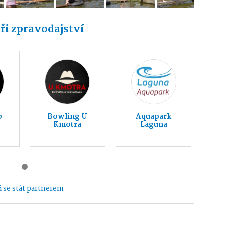
ři zpravodajství
b
Bowling U
Aquapark
Kmotra
Laguna
 se stát partnerem