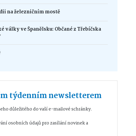
édii na železničním mostě
ké války ve Španělsku: Občané z Třebíčska
y
é
ším týdenním newsletterem
eho důležitého do vaší e-mailové schránky.
ání osobních údajů
pro zasílání novinek a