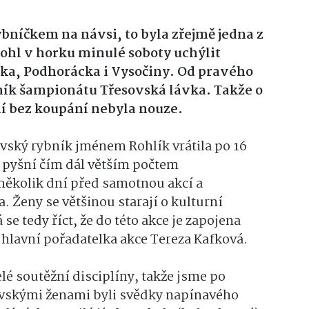
bníčkem na návsi, to byla zřejmě jedna z
mohl v horku minulé soboty uchýlit
a, Podhorácka i Vysočiny. Od pravého
čník šampionátu Třesovská lávka. Takže o
ní bez koupání nebyla nouze.
ovský rybník jménem Rohlík vrátila po 16
e pyšní čím dál větším počtem
několik dní před samotnou akcí a
a. Ženy se většinou starají o kulturní
se tedy říct, že do této akce je zapojena
 hlavní pořadatelka akce Tereza Kafková.
lé soutěžní disciplíny, takže jsme po
ovskými ženami byli svědky napínavého