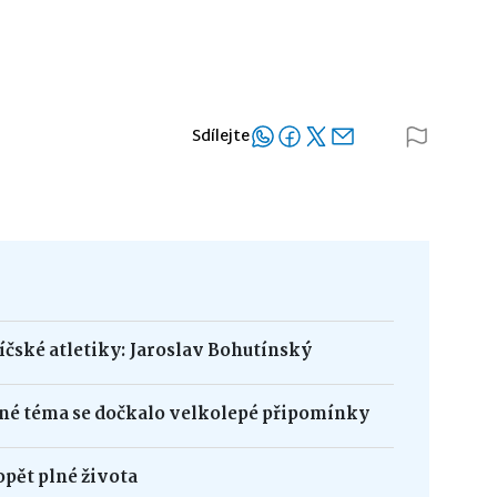
Sdílejte
bíčské atletiky: Jaroslav Bohutínský
né téma se dočkalo velkolepé připomínky
opět plné života