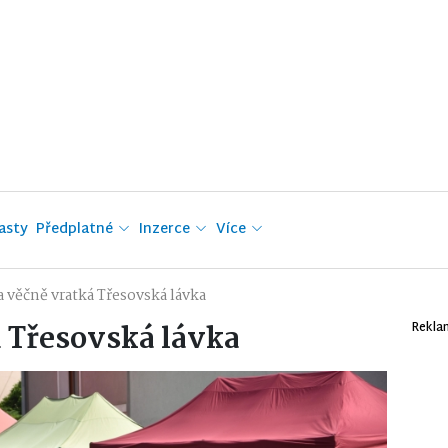
asty
Předplatné
Inzerce
Více
a věčně vratká Třesovská lávka
á Třesovská lávka
Rekla