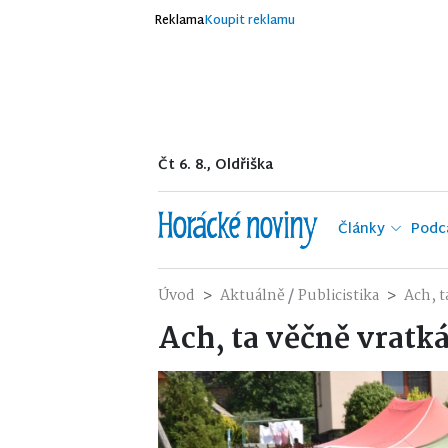
Reklama
Koupit reklamu
Čt 6. 8., Oldřiška
Články
Podc
/
Úvod
Aktuálně
Publicistika
Ach, t
Ach, ta věčně vratk