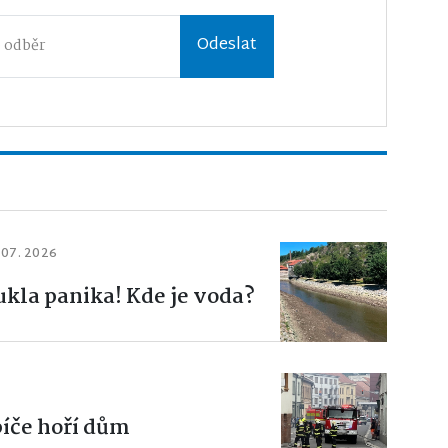
Odeslat
 07. 2026
ukla panika! Kde je voda?
bíče hoří dům