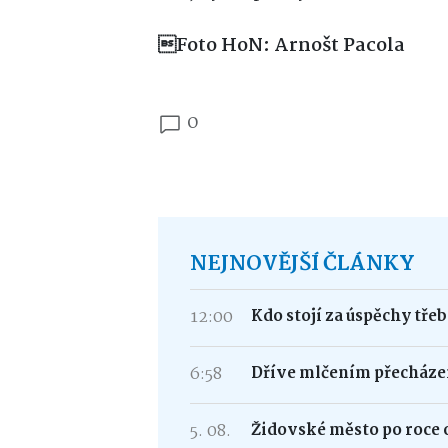
Foto HoN: Arnošt Pacola
0
NEJNOVĚJŠÍ ČLÁNKY
12:00
Kdo stojí za úspěchy tře
6:58
Dříve mlčením přecháze
5. 08.
Židovské město po roce 