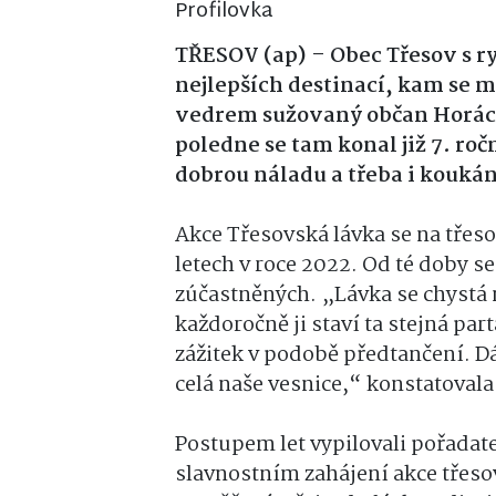
TŘESOV (ap) – Obec Třesov s ry
nejlepších destinací, kam se 
vedrem sužovaný občan Horáck
poledne se tam konal již 7. ro
dobrou náladu a třeba i kouká
Akce Třesovská lávka se na třes
letech v roce 2022. Od té doby s
zúčastněných. „Lávka se chystá 
každoročně ji staví ta stejná part
zážitek v podobě předtančení. Dá 
celá naše vesnice,“ konstatovala
Postupem let vypilovali pořadate
slavnostním zahájení akce třes