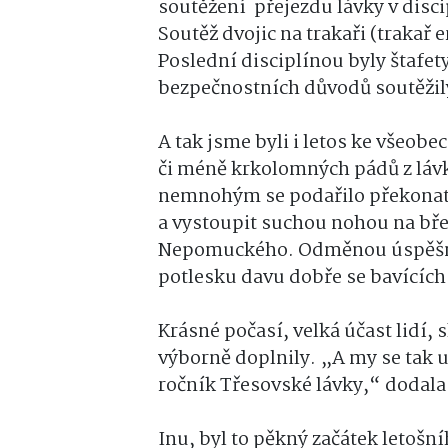
soutěžení přejezdu lávky v discip
Soutěž dvojic na trakaři (trakař 
Poslední disciplínou byly štafety 
bezpečnostních důvodů soutěžily
A tak jsme byli i letos ke všeob
či méně krkolomných pádů z lávk
nemnohým se podařilo překonat 
a vystoupit suchou nohou na břeh
Nepomuckého. Odměnou úspěšným
potlesku davu dobře se bavících
Krásné počasí, velká účast lidí, 
výborně doplnily. „A my se tak už
ročník Třesovské lávky,“ dodala
Inu, byl to pěkný začátek letošn