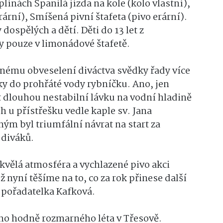
línách Spanilá jízda na kole (kolo vlastní),
erární), Smíšená pivní štafeta (pivo erární).
dospělých a dětí. Děti do 13 let z
 pouze v limonádové štafetě.
ecnému obveselení diváctva svědky řady více
y do prohřáté vody rybníčku. Ano, jen
dlouhou nestabilní lávku na vodní hladině
 u přístřešku vedle kaple sv. Jana
 byl triumfální návrat na start za
 diváků.
skvělá atmosféra a vychlazené pivo akci
 nyní těšíme na to, co za rok přinese další
 pořadatelka Kafková.
ího hodně rozmarného léta v Třesově.