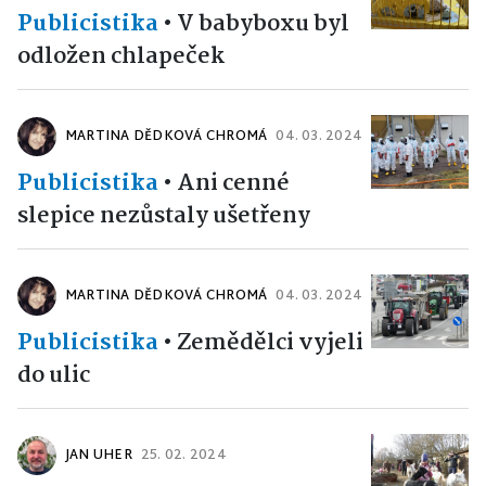
Publicistika
•
V babyboxu byl
odložen chlapeček
MARTINA DĚDKOVÁ CHROMÁ
04. 03. 2024
Publicistika
•
Ani cenné
slepice nezůstaly ušetřeny
MARTINA DĚDKOVÁ CHROMÁ
04. 03. 2024
Publicistika
•
Zemědělci vyjeli
do ulic
JAN UHER
25. 02. 2024