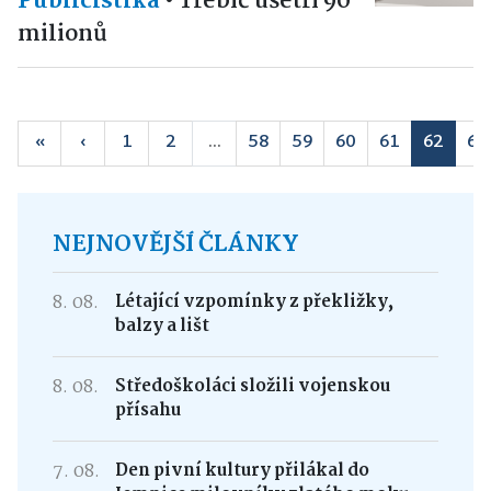
Publicistika
•
Třebíč ušetří 90
milionů
«
‹
1
2
...
58
59
60
61
62
63
NEJNOVĚJŠÍ ČLÁNKY
8. 08.
Létající vzpomínky z překližky,
balzy a lišt
8. 08.
Středoškoláci složili vojenskou
přísahu
7. 08.
Den pivní kultury přilákal do