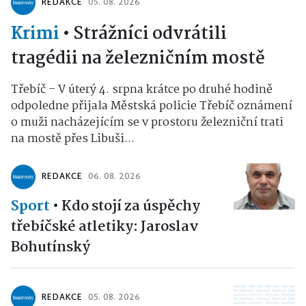
REDAKCE
05. 08. 2026
Krimi
•
Strážníci odvrátili
tragédii na železničním mostě
Třebíč – V úterý 4. srpna krátce po druhé hodině
odpoledne přijala Městská policie Třebíč oznámení
o muži nacházejícím se v prostoru železniční trati
na mostě přes Libuši...
REDAKCE
06. 08. 2026
Sport
•
Kdo stojí za úspěchy
třebíčské atletiky: Jaroslav
Bohutínský
REDAKCE
05. 08. 2026