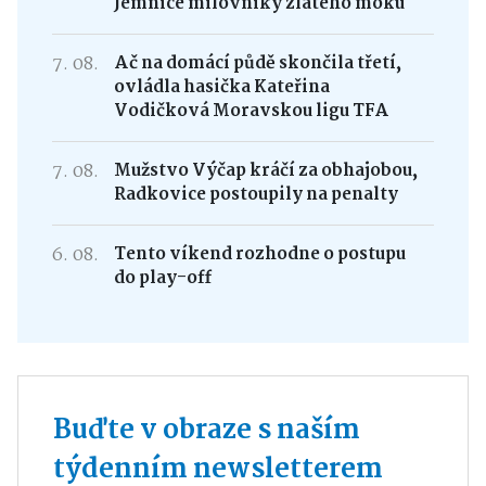
Jemnice milovníky zlatého moku
7. 08.
Ač na domácí půdě skončila třetí,
ovládla hasička Kateřina
Vodičková Moravskou ligu TFA
7. 08.
Mužstvo Výčap kráčí za obhajobou,
Radkovice postoupily na penalty
6. 08.
Tento víkend rozhodne o postupu
do play-off
Buďte v obraze s naším
týdenním newsletterem