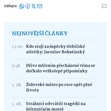
Sdílejte
NEJNOVĚJŠÍ ČLÁNKY
12:00
Kdo stojí za úspěchy třebíčské
atletiky: Jaroslav Bohutínský
6:58
Dříve mlčením přecházené téma se
dočkalo velkolepé připomínky
5. 08.
Židovské město po roce opět plné
života
5. 08.
Strážníci odvrátili tragédii na
železničním mostě