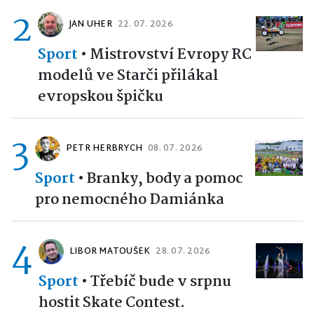
2
JAN UHER
22. 07. 2026
Sport
•
Mistrovství Evropy RC
modelů ve Starči přilákal
evropskou špičku
3
PETR HERBRYCH
08. 07. 2026
Sport
•
Branky, body a pomoc
pro nemocného Damiánka
4
LIBOR MATOUŠEK
28. 07. 2026
Sport
•
Třebíč bude v srpnu
hostit Skate Contest.