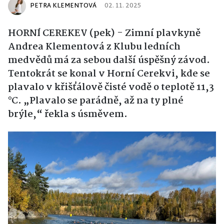
PETRA KLEMENTOVÁ
02. 11. 2025
HORNÍ CEREKEV (pek) - Zimní plavkyně
Andrea Klementová z Klubu ledních
medvědů má za sebou další úspěšný závod.
Tentokrát se konal v Horní Cerekvi, kde se
plavalo v křišťálově čisté vodě o teplotě 11,3
°C. „Plavalo se parádně, až na ty plné
brýle,“ řekla s úsměvem.