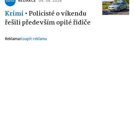
REDAKCE
04. 08. 2026
Krimi
•
Policisté o víkendu
řešili především opilé řidiče
Reklama
Koupit reklamu