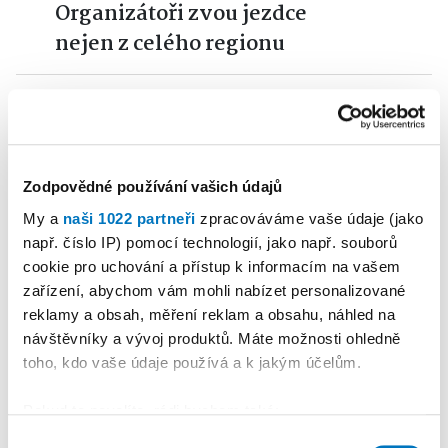
Organizátoři zvou jezdce
nejen z celého regionu
5
PETR HERBRYCH
02. 08. 2026
Sport
•
Okříšský odchovanec
Kotrba sešívaným
Zodpovědné používání vašich údajů
profesionálem
My a
naši 1022 partneři
zpracováváme vaše údaje (jako
např. číslo IP) pomocí technologií, jako např. souborů
cookie pro uchování a přístup k informacím na vašem
Reklama
Koupit reklamu
zařízení, abychom vám mohli nabízet personalizované
reklamy a obsah, měření reklam a obsahu, náhled na
návštěvníky a vývoj produktů. Máte možnosti ohledně
toho, kdo vaše údaje používá a k jakým účelům.
Pokud to povolíte, rádi bychom také:
Shromažďovali informace o vaší geografické
Výběr