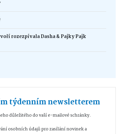
y
é
oří rozezpívala Dasha & Pajky Pajk
ším týdenním newsletterem
eho důležitého do vaší e-mailové schránky.
ání osobních údajů
pro zasílání novinek a