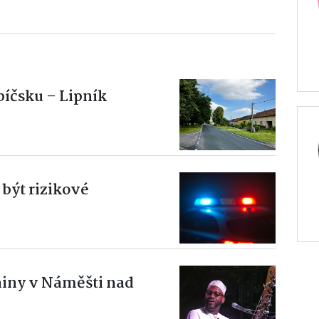
bíčsku – Lipník
být rizikové
niny v Náměšti nad