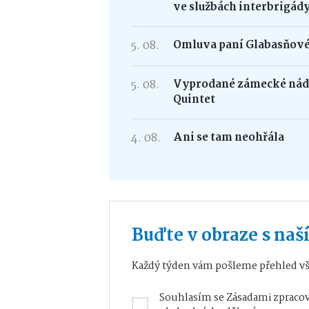
ve službách interbrigád
5. 08.
Omluva paní Glabasňov
5. 08.
Vyprodané zámecké nádv
Quintet
4. 08.
Ani se tam neohřála
Buďte v obraze s na
Každý týden vám pošleme přehled vš
Souhlasím se
Zásadami zpracov