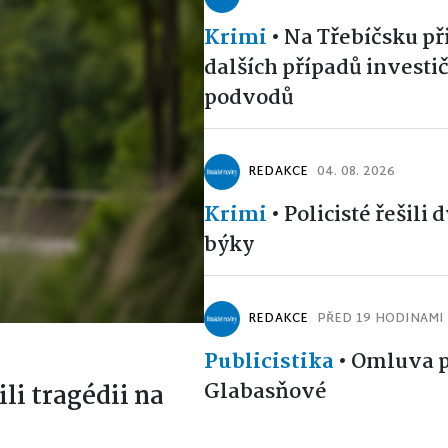
Krimi
•
Na Třebíčsku př
dalších případů investi
podvodů
REDAKCE
04. 08. 2026
Krimi
•
Policisté řešili 
býky
REDAKCE
PŘED 19 HODINAMI
Publicistika
•
Omluva p
Glabasňové
ili tragédii na