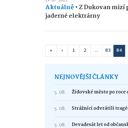
29. 07. 2025
Aktuálně
•
Z Dukovan mizí 
jaderné elektrárny
«
‹
1
2
...
83
84
NEJNOVĚJŠÍ ČLÁNKY
5. 08.
Židovské město po roce 
5. 08.
Strážníci odvrátili trag
5. 08.
Devadesát let od občans