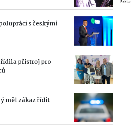
Rekla
polupráci s českými
ídila přístroj pro
ců
iný měl zákaz řídit