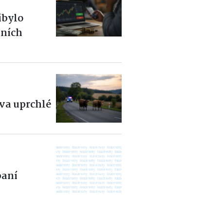
ibylo
čních
dva uprchlé
aní