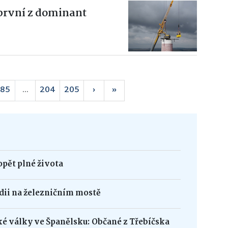
první z dominant
85
...
204
205
›
»
opět plné života
édii na železničním mostě
ké války ve Španělsku: Občané z Třebíčska