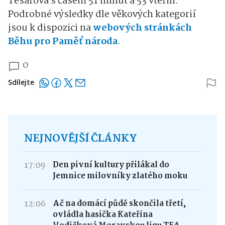
Tesařová s časem 51 minut a 53 vteřin.
Podrobné výsledky dle věkových kategorií
jsou k dispozici na
webových stránkách
Běhu pro Paměť národa
.
0
Sdílejte
NEJNOVĚJŠÍ ČLÁNKY
17:09
Den pivní kultury přilákal do
Jemnice milovníky zlatého moku
12:06
Ač na domácí půdě skončila třetí,
ovládla hasička Kateřina