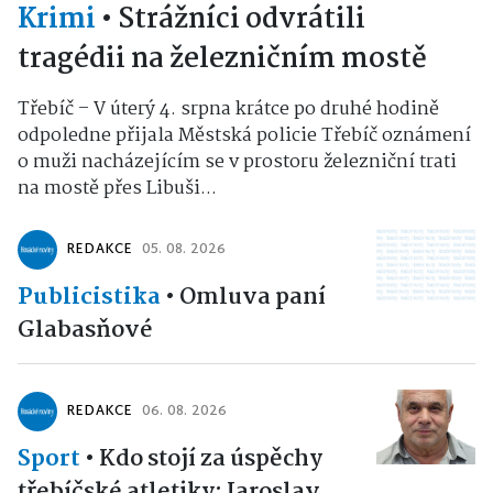
Krimi
•
Strážníci odvrátili
tragédii na železničním mostě
Třebíč – V úterý 4. srpna krátce po druhé hodině
odpoledne přijala Městská policie Třebíč oznámení
o muži nacházejícím se v prostoru železniční trati
na mostě přes Libuši...
REDAKCE
05. 08. 2026
Publicistika
•
Omluva paní
Glabasňové
REDAKCE
06. 08. 2026
Sport
•
Kdo stojí za úspěchy
třebíčské atletiky: Jaroslav