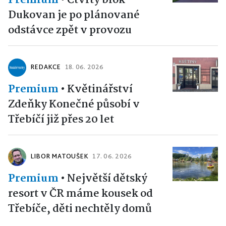
Premium
•
Čtvrtý blok
Dukovan je po plánované
odstávce zpět v provozu
REDAKCE
18. 06. 2026
Premium
•
Květinářství
Zdeňky Konečné působí v
Třebíčí již přes 20 let
LIBOR MATOUŠEK
17. 06. 2026
Premium
•
Největší dětský
resort v ČR máme kousek od
Třebíče, děti nechtěly domů