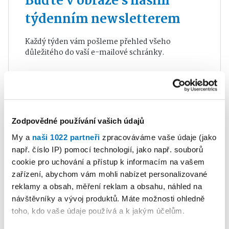
Buďte v obraze s naším
týdenním newsletterem
Každý týden vám pošleme přehled všeho
důležitého do vaší e-mailové schránky.
Souhlasím se
Zásadami zpracování osobních
údajů
pro zasílání novinek a obchodních
sdělení
Zodpovědné používání vašich údajů
Odeslat
My a
naši 1022 partneři
zpracováváme vaše údaje (jako
např. číslo IP) pomocí technologií, jako např. souborů
cookie pro uchování a přístup k informacím na vašem
zařízení, abychom vám mohli nabízet personalizované
reklamy a obsah, měření reklam a obsahu, náhled na
návštěvníky a vývoj produktů. Máte možnosti ohledně
NEJČTENĚJŠÍ V KATEGORII
toho, kdo vaše údaje používá a k jakým účelům.