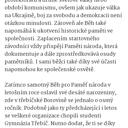
protektorátu a druhé světové války nebo
období komunismu, ovšem jak ukazuje válka
na Ukrajině, boj za svobodu a demokracii není
otázkou minulosti. Zároveň ale Běh také
napomáhá k ukotvení historické paměti ve
společnosti. Zaplacením startovného
závodníci vždy přispějí Paměti národa, která
dokumentuje a dále zprostředkovává osudy
pamětníků. I sami běžci také díky své účasti
napomohou ke společenské osvětě.
Zatímco samotný Běh pro Paměť národa v
letošním roce oslavil své desáté narozeniny,
zde v třebíčské Borovině se jednalo o osmý
ročník. Podobně jako ty předcházející i letos
se veškeré organizace chopili studenti
Gymnázia Třebíč. Nutno dodat, že ti se díky