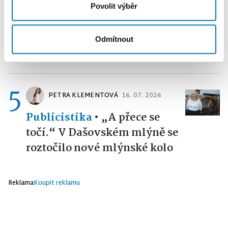
Povolit výběr
4
MARTINA DĚDKOVÁ
04. 08.
CHROMÁ
2026
Publicistika
•
Ani se tam
Odmítnout
neohřála
5
PETRA KLEMENTOVÁ
16. 07. 2026
Publicistika
•
„A přece se
točí.“ V Dašovském mlýně se
roztočilo nové mlýnské kolo
Reklama
Koupit reklamu