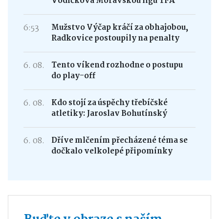
Vodičková Moravskou ligu TFA
6:53
Mužstvo Výčap kráčí za obhajobou,
Radkovice postoupily na penalty
6. 08.
Tento víkend rozhodne o postupu
do play-off
6. 08.
Kdo stojí za úspěchy třebíčské
atletiky: Jaroslav Bohutínský
6. 08.
Dříve mlčením přecházené téma se
dočkalo velkolepé připomínky