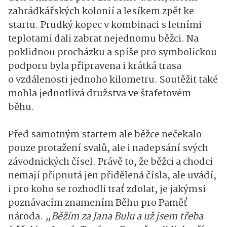
zahrádkářských kolonií a lesíkem zpět ke
startu. Prudký kopec v kombinaci s letními
teplotami dali zabrat nejednomu běžci. Na
poklidnou procházku a spíše pro symbolickou
podporu byla připravena i krátká trasa
o vzdálenosti jednoho kilometru. Soutěžit také
mohla jednotlivá družstva ve štafetovém
běhu.
Před samotným startem ale běžce nečekalo
pouze protažení svalů, ale i nadepsání svých
závodnických čísel. Právě to, že běžci a chodci
nemají připnutá jen přidělená čísla, ale uvádí,
i pro koho se rozhodli trať zdolat, je jakýmsi
poznávacím znamením Běhu pro Paměť
národa.
„Běžím za Jana Bulu a už jsem třeba