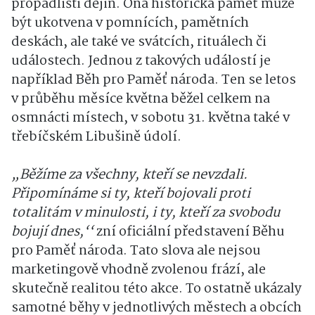
propadlišti dějin. Ona historická paměť může
být ukotvena v pomnících, pamětních
deskách, ale také ve svátcích, rituálech či
událostech. Jednou z takových událostí je
například Běh pro Paměť národa. Ten se letos
v průběhu měsíce května běžel celkem na
osmnácti místech, v sobotu 31. května také v
třebíčském Libušině údolí.
„Běžíme za všechny, kteří se nevzdali.
Připomínáme si ty, kteří bojovali proti
totalitám v minulosti, i ty, kteří za svobodu
bojují dnes,‘‘
zní oficiální představení Běhu
pro Paměť národa. Tato slova ale nejsou
marketingově vhodně zvolenou frází, ale
skutečně realitou této akce. To ostatně ukázaly
samotné běhy v jednotlivých městech a obcích