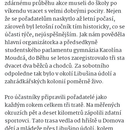
zdárnému průběhu akce museli do školy po
víkendu vracet s velmi dobrými pocity. Nejen
že se pořadatelům naskytlo až letní počasí,
zároveň byl letošní ročník tím historicky, co se
účasti týče, nejúspěšnějším. Jak nám pověděla
hlavní organizátorka a předsedkyně
studentského parlamentu gymnázia Karolína
Moudrá, do Běhu se letos zaregistrovalo tři sta
dvacet dva běžců a chodců. Za sobotního
odpoledne tak bylo v okolí Libušina údolí a
zahrádkářských kolonií poměrně živo.
Pro účastníky připravili pořadatelé jako
každým rokem celkem tři tratě. Na měřených
okruzích pět a deset kilometrů zápolili zdatní
sportovci. Tato trasa vedla od hřiště u Domova
dětí a mládeže přes Libušino údolí, kolem