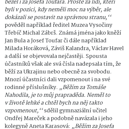
běžel i za Josefa Toufara. Prostě za lidi, kteří
byli v pozici, kdy neměli moc na výběr, ale
dokázali se postavit na správnou stranu,‘‘
pověděl například ředitel Muzea Vysočiny
Třebíč Michal Zábrš. Známá jména jako kněží
Jan Bula a Josef Toufar či dále například
Milada Horáková, Záviš Kalandra, Václav Havel
a další se objevovala nejčastěji. Spousta
účastníků však ale svá čísla nadepsala tím, že
běží za Ukrajinu nebo obecně za svobodu.
Mnozí účastníci dali vzpomenout i na své
rodinné příslušníky.
„Běžím za Tomáše
Nahodila, je to můj prapraděda. Neměl to
v životě lehké a chtěl bych na něj takto
vzpomenout,‘‘
sdělil gymnaziální učitel
Ondřej Mareček a podobně navázala i jeho
kolegyně Aneta Karasová:
„Běžím za Josefa