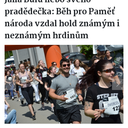
Jana Bulu nebo svého
pradědečka: Běh pro Paměť
národa vzdal hold známým i
neznámým hrdinům
Previous
Next