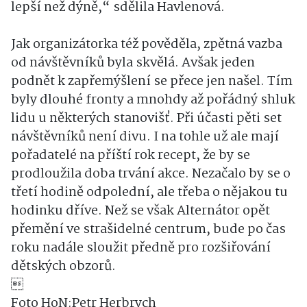
lepší než dýně,“ sdělila Havlenová.
Jak organizátorka též pověděla, zpětná vazba
od návštěvníků byla skvělá. Avšak jeden
podnět k zapřemýšlení se přece jen našel. Tím
byly dlouhé fronty a mnohdy až pořádný shluk
lidu u některých stanovišť. Při účasti pěti set
návštěvníků není divu. I na tohle už ale mají
pořadatelé na příští rok recept, že by se
prodloužila doba trvání akce. Nezačalo by se o
třetí hodině odpolední, ale třeba o nějakou tu
hodinku dříve. Než se však Alternátor opět
přemění ve strašidelné centrum, bude po čas
roku nadále sloužit předně pro rozšiřování
dětských obzorů.

Foto HoN:Petr Herbrych