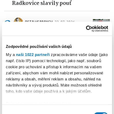
Radkovice slavily pouť
2
PETR HERBRYCH
22. 07. 2026
Publicistika
•
Zbrusu nová
zbrojnice ke kulatému výročí
Zodpovědné používání vašich údajů
3
My a
naši 1022 partneři
zpracováváme vaše údaje (jako
MARTINA DĚDKOVÁ
20. 07.
např. číslo IP) pomocí technologií, jako např. souborů
CHROMÁ
2026
cookie pro uchování a přístup k informacím na vašem
Publicistika
•
Sestry chybí.
zařízení, abychom vám mohli nabízet personalizované
Nemocnice bijí na poplach
reklamy a obsah, měření reklam a obsahu, náhled na
návštěvníky a vývoj produktů. Máte možnosti ohledně
4
toho, kdo vaše údaje používá a k jakým účelům.
MARTINA DĚDKOVÁ
04. 08.
CHROMÁ
2026
Pokud to povolíte, rádi bychom také:
Publicistika
•
Ani se tam
Shromažďovali informace o vaší geografické
Výběr