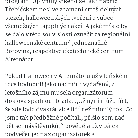
program. Uplynulý víkend se tak i napříč
Třebíčskem nesl ve znamení strašidelných
stezek, halloweenských tvoření a vůbec
všemožných tajuplných akcí. A jaké místo by
se dalo v této souvislosti označit za regionální
halloweenské centrum? Jednoznačně
Borovina, respektive ekotechnické centrum
Alternátor.
Pokud Halloween v Alternátoru už v loňském
roce hodnotili jako nadmíru vydařený, z
letošního zájmu musela organizátorům
doslova spadnout brada. „Už nyní můžu říct,
že zde bylo dvakrát více lidí než minulý rok. Co
jsme tak předběžně počítali, přišlo sem nad
pět set návštěvníků,“ pověděla už v pátek
podvečer jedna z organizátorek a