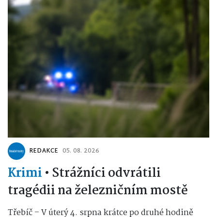
REDAKCE
05. 08. 2026
Krimi
•
Strážníci odvrátili
tragédii na železničním mostě
Třebíč – V úterý 4. srpna krátce po druhé hodině