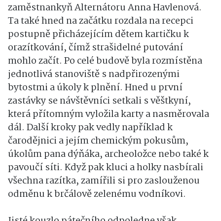
zaměstnankyň Alternátoru Anna Havlenová.
Ta také hned na začátku rozdala na recepci
postupně přicházejícím dětem kartičku k
orazítkování, čímž strašidelné putování
mohlo začít. Po celé budově byla rozmístěna
jednotlivá stanoviště s nadpřirozenými
bytostmi a úkoly k plnění. Hned u první
zastávky se návštěvníci setkali s věštkyní,
která přítomným vyložila karty a nasměrovala
dál. Další kroky pak vedly například k
čarodějnici a jejím chemickým pokusům,
úkolům pana dýňáka, archeoložce nebo také k
pavoučí síti. Když pak kluci a holky nasbírali
všechna razítka, zamířili si pro zaslouženou
odměnu k brčálově zelenému vodníkovi.