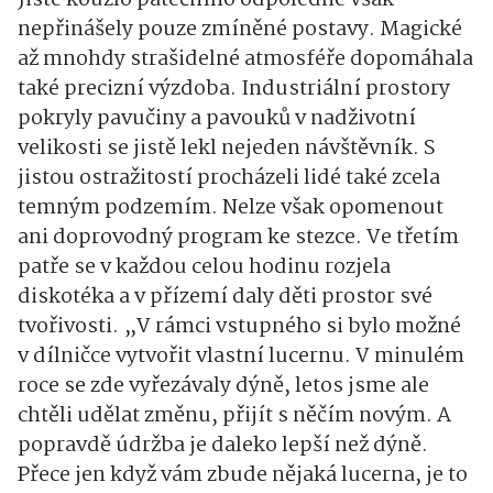
Jisté kouzlo pátečního odpoledne však
nepřinášely pouze zmíněné postavy. Magické
až mnohdy strašidelné atmosféře dopomáhala
také precizní výzdoba. Industriální prostory
pokryly pavučiny a pavouků v nadživotní
velikosti se jistě lekl nejeden návštěvník. S
jistou ostražitostí procházeli lidé také zcela
temným podzemím. Nelze však opomenout
ani doprovodný program ke stezce. Ve třetím
patře se v každou celou hodinu rozjela
diskotéka a v přízemí daly děti prostor své
tvořivosti. „V rámci vstupného si bylo možné
v dílničce vytvořit vlastní lucernu. V minulém
roce se zde vyřezávaly dýně, letos jsme ale
chtěli udělat změnu, přijít s něčím novým. A
popravdě údržba je daleko lepší než dýně.
Přece jen když vám zbude nějaká lucerna, je to