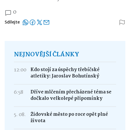
0
Sdílejte
NEJNOVĚJŠÍ ČLÁNKY
12:00
Kdo stojí za úspěchy třebíčské
atletiky: Jaroslav Bohutínský
6:58
Dříve mlčením přecházené téma se
dočkalo velkolepé připomínky
5. 08.
Židovské město po roce opět plné
života