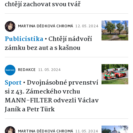
chtějí zachovat svou tvář
MARTINA DĚDKOVÁ CHROMÁ
12. 05. 2024
Publicistika
•
Chtějí nádvoří
zámku bez aut a s kašnou
REDAKCE
11. 05. 2024
Sport
•
Dvojnásobné prvenství
si z 43. Zámeckého vrchu
MANN-FILTER odvezli Václav
Janík a Petr Türk
MARTINA DĚDKOVÁ CHROMÁ
11. 05. 2024