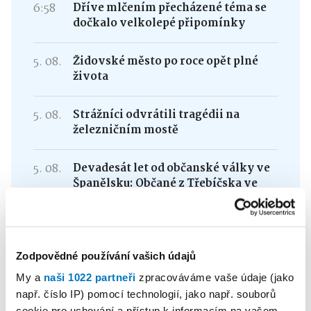
6:58
Dříve mlčením přecházené téma se
dočkalo velkolepé připomínky
5. 08.
Židovské město po roce opět plné
života
5. 08.
Strážníci odvrátili tragédii na
železničním mostě
5. 08.
Devadesát let od občanské války ve
Španělsku: Občané z Třebíčska ve
službách interbrigády
Zodpovědné používání vašich údajů
My a
naši 1022 partneři
zpracováváme vaše údaje (jako
Buďte v obraze s naším
např. číslo IP) pomocí technologií, jako např. souborů
cookie pro uchování a přístup k informacím na vašem