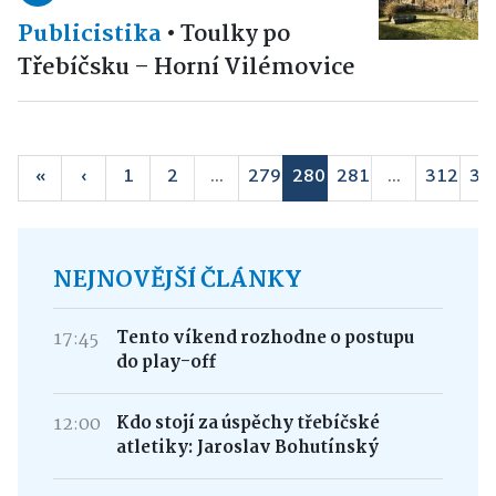
Publicistika
•
Toulky po
Třebíčsku – Horní Vilémovice
«
‹
1
2
...
279
280
281
...
312
31
NEJNOVĚJŠÍ ČLÁNKY
17:45
Tento víkend rozhodne o postupu
do play-off
12:00
Kdo stojí za úspěchy třebíčské
atletiky: Jaroslav Bohutínský