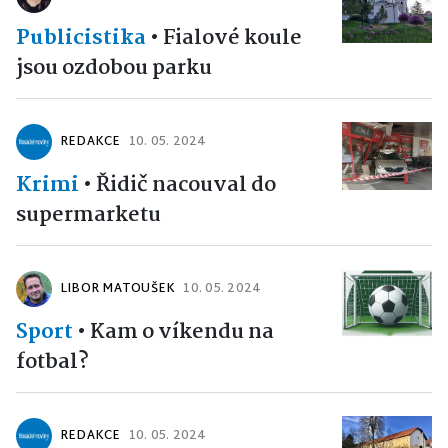
Publicistika
•
Fialové koule
jsou ozdobou parku
REDAKCE
10. 05. 2024
Krimi
•
Řidič nacouval do
supermarketu
LIBOR MATOUŠEK
10. 05. 2024
Sport
•
Kam o víkendu na
fotbal?
REDAKCE
10. 05. 2024