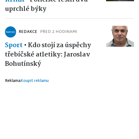
uprchlé býky
REDAKCE
PŘED 2 HODINAMI
Sport
•
Kdo stojí za úspěchy
třebíčské atletiky: Jaroslav
Bohutínský
Reklama
Koupit reklamu