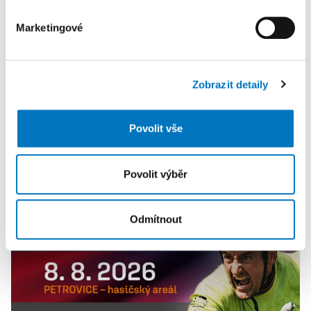
části Prohlášení o souborech cookie.
Marketingové
K personalizaci obsahu a reklam, poskytování funkcí
sociálních médií a analýze naší návštěvnosti využíváme
soubory cookie. Informace o tom, jak náš web používáte,
Zobrazit detaily
sdílíme se svými partnery pro sociální média, inzerci a
analýzy. Partneři tyto údaje mohou zkombinovat s
dalšími informacemi, které jste jim poskytli nebo které
Povolit vše
získali v důsledku toho, že používáte jejich služby.
PETRA KLEMENTOVÁ
Povolit výběr
08. 08.
Odmítnout