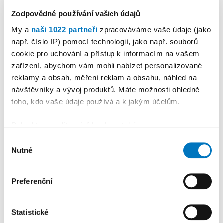
KALENDÁŘ AKCÍ
Zodpovědné používání vašich údajů
Další
My a
naši 1022 partneři
zpracováváme vaše údaje (jako
např. číslo IP) pomocí technologií, jako např. souborů
cookie pro uchování a přístup k informacím na vašem
zařízení, abychom vám mohli nabízet personalizované
reklamy a obsah, měření reklam a obsahu, náhled na
návštěvníky a vývoj produktů. Máte možnosti ohledně
toho, kdo vaše údaje používá a k jakým účelům.
Pokud to povolíte, rádi bychom také:
Shromažďovali informace o vaší geografické
Výběr
Nutné
poloze, které mohou být přesné na několik metrů
souhlasu
Identifikovali vaše zařízení pomocí aktivního
PETRA KLEMENTOVÁ
skenování pro konkrétní charakteristiky (otisk prstu)
Preferenční
Zjistěte více o tom, jak zpracováváme vaše osobní
08. 08.
údaje, a nastavte si předvolby v
části s podrobnostmi
.
Statistické
Svůj souhlas můžete kdykoliv změnit nebo odvolat v