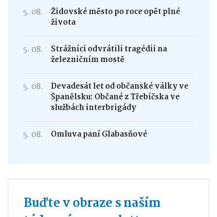
5. 08.
Židovské město po roce opět plné
života
5. 08.
Strážníci odvrátili tragédii na
železničním mostě
5. 08.
Devadesát let od občanské války ve
Španělsku: Občané z Třebíčska ve
službách interbrigády
5. 08.
Omluva paní Glabasňové
Buďte v obraze s naším