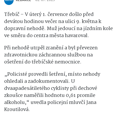
REDAKCE
02. 07. 2025
Třebíč – V úterý 1. července došlo před
devátou hodinou večer na ulici 9. května k
dopravní nehodě. Muž jedoucí na jízdním kole
ve směru do centra města havaroval.
Při nehodě utrpěl zranění a byl převezen
zdravotnickou záchrannou službou na
ošetření do třebíčské nemocnice.
„Policisté provedli šetření, místo nehody
ohledali a zadokumentovali. U
dvaapadesátiletého cyklisty při dechové
zkoušce naměřili hodnotu 0,61 promile
alkoholu,“ uvedla policejní mluvčí Jana
Kroutilová.