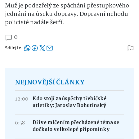
Muž je podezřelý ze spáchání přestupkového
jednání na úseku dopravy. Dopravní nehodu
policisté nadále šetří.
0
Sdílejte
NEJNOVĚJŠÍ ČLÁNKY
12:00
Kdo stojí za úspěchy třebíčské
atletiky: Jaroslav Bohutínský
6:58
Dříve mlčením přecházené téma se
dočkalo velkolepé připomínky