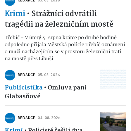
REDAKCE
05. 08. 2026
Krimi
•
Strážníci odvrátili
tragédii na železničním mostě
Třebíč – V úterý 4. srpna krátce po druhé hodině
odpoledne přijala Městská policie Třebíč oznámení
o muži nacházejícím se v prostoru železniční trati
na mostě přes Libuši...
REDAKCE
05. 08. 2026
Publicistika
•
Omluva paní
Glabasňové
REDAKCE
04. 08. 2026
Krimi
•
Policisté řešili dva