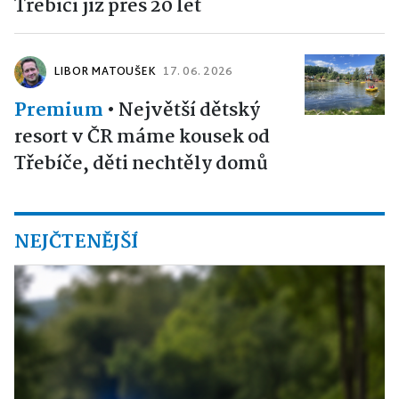
Třebíčí již přes 20 let
LIBOR MATOUŠEK
17. 06. 2026
Premium
•
Největší dětský
resort v ČR máme kousek od
Třebíče, děti nechtěly domů
NEJČTENĚJŠÍ