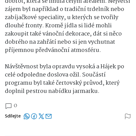
dobrot, která se linula celým areálem. Největší
zájem byl například o tradiční trdelník nebo
zabíjačkové speciality, u kterých se tvořily
dlouhé fronty. Kromě jídla si lidé mohli
zakoupit také vánoční dekorace, dát si něco
dobrého na zahřátí nebo si jen vychutnat
příjemnou předvánoční atmosféru.
Návštěvnost byla opravdu vysoká a Hájek po
celé odpoledne doslova ožil. Součástí
programu byl také čertovský průvod, který
doplnil pestrou nabídku jarmarku.
0
Sdílejte