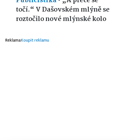
Publicistika
•
„A přece se
točí.“ V Dašovském mlýně se
roztočilo nové mlýnské kolo
Reklama
Koupit reklamu