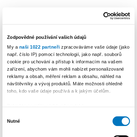
Zodpovědné používání vašich údajů
My a
naši 1022 partneři
zpracováváme vaše údaje (jako
např. číslo IP) pomocí technologií, jako např. souborů
cookie pro uchování a přístup k informacím na vašem
KALENDÁŘ AKCÍ
Další
zařízení, abychom vám mohli nabízet personalizované
reklamy a obsah, měření reklam a obsahu, náhled na
návštěvníky a vývoj produktů. Máte možnosti ohledně
toho, kdo vaše údaje používá a k jakým účelům.
Pokud to povolíte, rádi bychom také:
Shromažďovali informace o vaší geografické
Výběr
Nutné
poloze, které mohou být přesné na několik metrů
souhlasu
Identifikovali vaše zařízení pomocí aktivního
skenování pro konkrétní charakteristiky (otisk prstu)