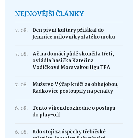
NEJNOVĚJŠÍ ČLÁNKY
7. 08.
Den pivní kultury přilákal do
Jemnice milovníky zlatého moku
7. 08.
Ač na domácí půdě skončila třetí,
ovládla hasička Kateřina
Vodičková Moravskou ligu TFA
7. 08.
Mužstvo Výčap kráčí za obhajobou,
Radkovice postoupily na penalty
6. 08.
Tento víkend rozhodne o postupu
do play-off
6. 08.
Kdo stojí za úspěchy třebíčské