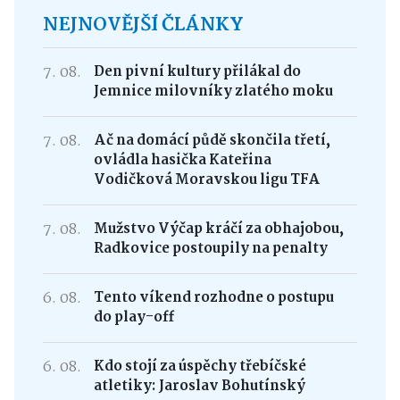
NEJNOVĚJŠÍ ČLÁNKY
7. 08.
Den pivní kultury přilákal do
Jemnice milovníky zlatého moku
7. 08.
Ač na domácí půdě skončila třetí,
ovládla hasička Kateřina
Vodičková Moravskou ligu TFA
7. 08.
Mužstvo Výčap kráčí za obhajobou,
Radkovice postoupily na penalty
6. 08.
Tento víkend rozhodne o postupu
do play-off
6. 08.
Kdo stojí za úspěchy třebíčské
atletiky: Jaroslav Bohutínský