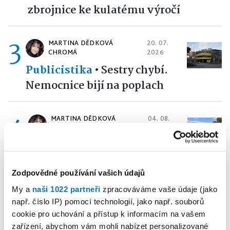
zbrojnice ke kulatému výročí
3
MARTINA DĚDKOVÁ
20. 07.
CHROMÁ
2026
Publicistika
•
Sestry chybí.
Nemocnice bijí na poplach
4
MARTINA DĚDKOVÁ
04. 08.
CHROMÁ
2026
Publicistika
•
Ani se tam
neohřála
Zodpovědné používání vašich údajů
5
My a
naši 1022 partneři
zpracováváme vaše údaje (jako
PETRA KLEMENTOVÁ
16. 07. 2026
např. číslo IP) pomocí technologií, jako např. souborů
cookie pro uchování a přístup k informacím na vašem
Publicistika
•
„A přece se
zařízení, abychom vám mohli nabízet personalizované