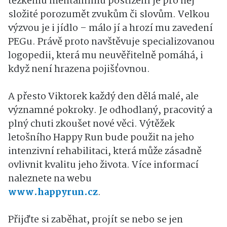
těžkému mentálnímu postižení je pro něj
složité porozumět zvukům či slovům. Velkou
výzvou je i jídlo – málo jí a hrozí mu zavedení
PEGu. Právě proto navštěvuje specializovanou
logopedii, která mu neuvěřitelně pomáhá, i
když není hrazena pojišťovnou.
A přesto Viktorek každý den dělá malé, ale
významné pokroky. Je odhodlaný, pracovitý a
plný chuti zkoušet nové věci. Výtěžek
letošního Happy Run bude použit na jeho
intenzivní rehabilitaci, která může zásadně
ovlivnit kvalitu jeho života. Více informací
naleznete na webu
www.happyrun.cz
.
Přijďte si zaběhat, projít se nebo se jen