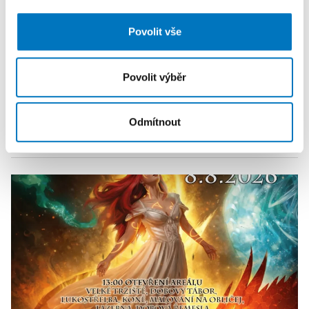
analýzy. Partneři tyto údaje mohou zkombinovat s
dalšími informacemi, které jste jim poskytli nebo které
Povolit vše
získali v důsledku toho, že používáte jejich služby.
Povolit výběr
Odmítnout
KALENDÁŘ AKCÍ
Další