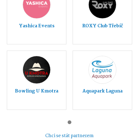
Yashica Events
ROXY Club Třebíč
Bowling U Kmotra
Aquapark Laguna
Chci se stát partnerem