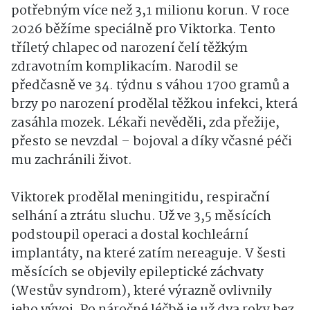
potřebným více než 3,1 milionu korun. V roce
2026 běžíme speciálně pro Viktorka. Tento
tříletý chlapec od narození čelí těžkým
zdravotním komplikacím. Narodil se
předčasně ve 34. týdnu s váhou 1700 gramů a
brzy po narození prodělal těžkou infekci, která
zasáhla mozek. Lékaři nevěděli, zda přežije,
přesto se nevzdal – bojoval a díky včasné péči
mu zachránili život.
Viktorek prodělal meningitidu, respirační
selhání a ztrátu sluchu. Už ve 3,5 měsících
podstoupil operaci a dostal kochleární
implantáty, na které zatím nereaguje. V šesti
měsících se objevily epileptické záchvaty
(Westův syndrom), které výrazně ovlivnily
jeho vývoj. Po náročné léčbě je už dva roky bez