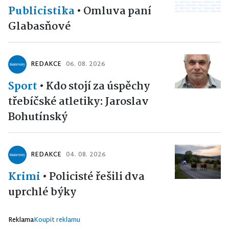
Publicistika
•
Omluva paní
Glabasňové
REDAKCE
06. 08. 2026
Sport
•
Kdo stojí za úspěchy
třebíčské atletiky: Jaroslav
Bohutínský
REDAKCE
04. 08. 2026
Krimi
•
Policisté řešili dva
uprchlé býky
Reklama
Koupit reklamu