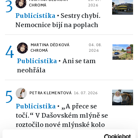
3
CHROMÁ
2026
Publicistika
•
Sestry chybí.
Nemocnice bijí na poplach
4
MARTINA DĚDKOVÁ
04. 08.
CHROMÁ
2026
Publicistika
•
Ani se tam
neohřála
5
PETRA KLEMENTOVÁ
16. 07. 2026
Publicistika
•
„A přece se
točí.“ V Dašovském mlýně se
roztočilo nové mlýnské kolo