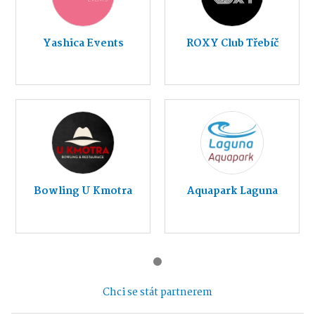
Yashica Events
ROXY Club Třebíč
Bowling U Kmotra
Aquapark Laguna
Chci se stát partnerem