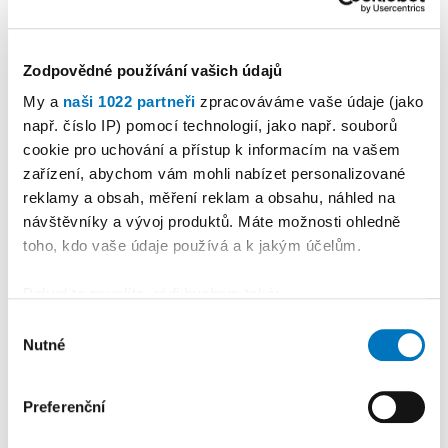
Reklama
Koupit reklamu
Zodpovědné používání vašich údajů
My a
naši 1022 partneři
zpracováváme vaše údaje (jako
např. číslo IP) pomocí technologií, jako např. souborů
cookie pro uchování a přístup k informacím na vašem
zařízení, abychom vám mohli nabízet personalizované
reklamy a obsah, měření reklam a obsahu, náhled na
návštěvníky a vývoj produktů. Máte možnosti ohledně
toho, kdo vaše údaje používá a k jakým účelům.
Pokud to povolíte, rádi bychom také:
Shromažďovali informace o vaší geografické
Výběr
Nutné
poloze, které mohou být přesné na několik metrů
souhlasu
Identifikovali vaše zařízení pomocí aktivního
skenování pro konkrétní charakteristiky (otisk prstu)
Preferenční
Zjistěte více o tom, jak zpracováváme vaše osobní
údaje, a nastavte si předvolby v
části s podrobnostmi
.