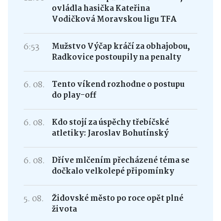
ovládla hasička Kateřina
Vodičková Moravskou ligu TFA
6:53
Mužstvo Výčap kráčí za obhajobou,
Radkovice postoupily na penalty
6. 08.
Tento víkend rozhodne o postupu
do play-off
6. 08.
Kdo stojí za úspěchy třebíčské
atletiky: Jaroslav Bohutínský
6. 08.
Dříve mlčením přecházené téma se
dočkalo velkolepé připomínky
5. 08.
Židovské město po roce opět plné
života