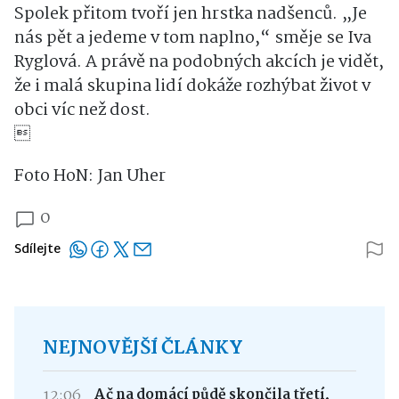
Spolek přitom tvoří jen hrstka nadšenců. „Je
nás pět a jedeme v tom naplno,“ směje se Iva
Ryglová. A právě na podobných akcích je vidět,
že i malá skupina lidí dokáže rozhýbat život v
obci víc než dost.

Foto HoN: Jan Uher
0
Sdílejte
NEJNOVĚJŠÍ ČLÁNKY
12:06
Ač na domácí půdě skončila třetí,