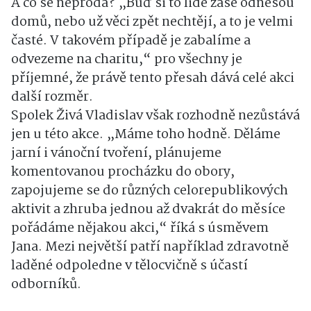
A co se neprodá? „Buď si to lidé zase odnesou
domů, nebo už věci zpět nechtějí, a to je velmi
časté. V takovém případě je zabalíme a
odvezeme na charitu,“ pro všechny je
příjemné, že právě tento přesah dává celé akci
další rozměr.
Spolek Živá Vladislav však rozhodně nezůstává
jen u této akce. „Máme toho hodně. Děláme
jarní i vánoční tvoření, plánujeme
komentovanou procházku do obory,
zapojujeme se do různých celorepublikových
aktivit a zhruba jednou až dvakrát do měsíce
pořádáme nějakou akci,“ říká s úsměvem
Jana. Mezi největší patří například zdravotně
laděné odpoledne v tělocvičně s účastí
odborníků.