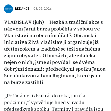
REDAKCE
03. 05. 2026
VLADISLAV (juh) – Hezká a tradiční akce s
názvem Jarní burza proběhla v sobotu ve
Vladislavi na obecním úřadě. Občanská
iniciativa Živá Vladislav ji organizuje již
třetím rokem a tradičně se těší značnému
zájmu obyvatel. O burzách, ale zdaleka
nejen o nich, jsme si povídali se dvěma
dobrými ženami: předsedkyní spolku Janou
Suchánkovou a Ivou Ryglovou, které jsme
na burze zastihli.
„Pořádáme ji dvakrát do roka, jarní a
podzimní,“ vysvětluje hned v úvodu
předsedkyně spolku. Termíny i pravidla jsou