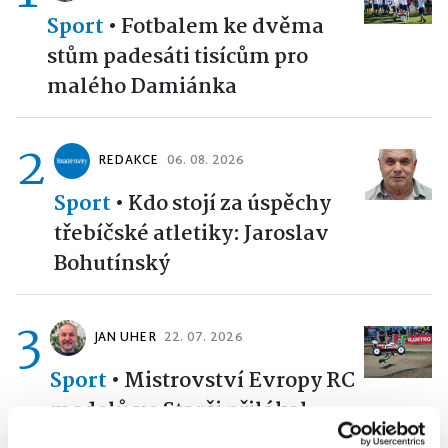
Sport
•
Fotbalem ke dvěma
stům padesáti tisícům pro
malého Damiánka
2
REDAKCE
06. 08. 2026
Sport
•
Kdo stojí za úspěchy
třebíčské atletiky: Jaroslav
Bohutínský
3
JAN UHER
22. 07. 2026
Sport
•
Mistrovství Evropy RC
modelů ve Starči přilákal
evropskou špičku