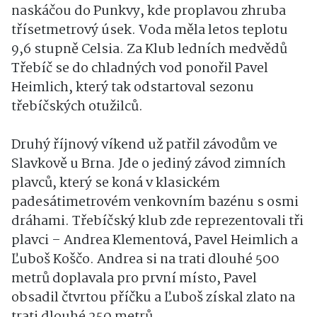
naskáčou do Punkvy, kde proplavou zhruba
třísetmetrový úsek. Voda měla letos teplotu
9,6 stupně Celsia. Za Klub ledních medvědů
Třebíč se do chladných vod ponořil Pavel
Heimlich, který tak odstartoval sezonu
třebíčských otužilců.
Druhý říjnový víkend už patřil závodům ve
Slavkově u Brna. Jde o jediný závod zimních
plavců, který se koná v klasickém
padesátimetrovém venkovním bazénu s osmi
dráhami. Třebíčský klub zde reprezentovali tři
plavci – Andrea Klementová, Pavel Heimlich a
Ľuboš Koščo. Andrea si na trati dlouhé 500
metrů doplavala pro první místo, Pavel
obsadil čtvrtou příčku a Ľuboš získal zlato na