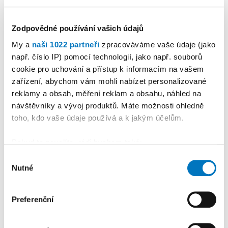
4
Zodpovědné používání vašich údajů
LIBOR MATOUŠEK
28. 07. 2026
My a
naši 1022 partneři
zpracováváme vaše údaje (jako
Sport
•
Třebíč bude v srpnu
např. číslo IP) pomocí technologií, jako např. souborů
hostit Skate Contest.
cookie pro uchování a přístup k informacím na vašem
zařízení, abychom vám mohli nabízet personalizované
Organizátoři zvou jezdce
reklamy a obsah, měření reklam a obsahu, náhled na
nejen z celého regionu
návštěvníky a vývoj produktů. Máte možnosti ohledně
toho, kdo vaše údaje používá a k jakým účelům.
5
PETR HERBRYCH
02. 08. 2026
Pokud to povolíte, rádi bychom také:
Shromažďovali informace o vaší geografické
Sport
•
Okříšský odchovanec
Výběr
Nutné
poloze, které mohou být přesné na několik metrů
souhlasu
Kotrba sešívaným
Identifikovali vaše zařízení pomocí aktivního
profesionálem
skenování pro konkrétní charakteristiky (otisk prstu)
Preferenční
Zjistěte více o tom, jak zpracováváme vaše osobní
údaje, a nastavte si předvolby v
části s podrobnostmi
.
Reklama
Koupit reklamu