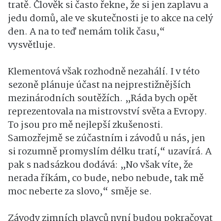
tratě. Člověk si často řekne, že si jen zaplavu a
jedu domů, ale ve skutečnosti je to akce na celý
den. A na to teď nemám tolik času,“
vysvětluje.
Klementová však rozhodně nezahálí. I v této
sezoně plánuje účast na nejprestižnějších
mezinárodních soutěžích. „Ráda bych opět
reprezentovala na mistrovství světa a Evropy.
To jsou pro mě nejlepší zkušenosti.
Samozřejmě se zúčastním i závodů u nás, jen
si rozumně promyslím délku tratí,“ uzavírá. A
pak s nadsázkou dodává: „No však víte, že
nerada říkám, co bude, nebo nebude, tak mě
moc neberte za slovo,“ směje se.
Závody zimních plavců nyní budou pokračovat