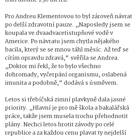
trati dlouhé 250 metrů.
Pro Andreu Klementovou to byl zároveň návrat
po delší zdravotní pauze. „Naposledy jsem se
koupala ve dvaadvacetistupňové vodě v
Americe. Po návratu jsem chytla nějakého
bacila, který se se mnou táhl měsíc. Až teď se
cítím opravdu zdravá,“ svěřila se Andrea.
„Doktor mi řekl, že to bylo všechno
dohromady, vyčerpání organismu, oslabená
imunita a podobně,“ dodává s úsměvem.
Letos si třebíčská zimní plavkyně dala jasné
priority. „Hlavní je pro mě škola a bakalářská
práce, takže jsem musela trochu přehodnotit
plány. Nechci letos hrotit závody po celé
republice a za každou cenu plavat ty nejdelší