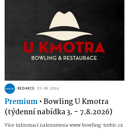
REDAKCE
03. 08. 2026
Premium
•
Bowling U Kmotra
(týdenní nabídka 3. - 7.8.2026)
Více informací naleznetena www.bowling-trebic.cz