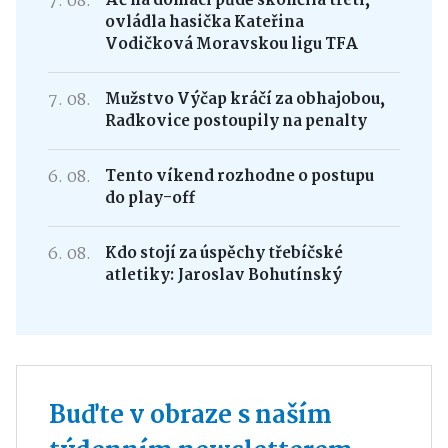
7. 08.
Ač na domácí půdě skončila třetí,
ovládla hasička Kateřina
Vodičková Moravskou ligu TFA
7. 08.
Mužstvo Výčap kráčí za obhajobou,
Radkovice postoupily na penalty
6. 08.
Tento víkend rozhodne o postupu
do play-off
6. 08.
Kdo stojí za úspěchy třebíčské
atletiky: Jaroslav Bohutínský
Buďte v obraze s naším