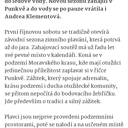
do ledové vody. Novou sezonu zahájili v
Punkvě a do vody se po pauze vrátila i
Andrea Klementová.
První říjnovou sobotu se tradičně otevírá
závodní sezona zimního plavání, která potrvá
až do jara. Zahajovací soutěž má už řadu let
své pevné místo v kalendáři. Koná se v
podzemí Moravského krasu, kde mají otužilci
jedinečnou příležitost zaplavat si v říčce
Punkvě. Zážitek, který spojuje adrenalin,
krásu podzemí i ducha otužilecké komunity,
se přitom nepočítá do bodovacího žebříčku.
Jde především o tradici a silný zážitek.
Plavci jsou nejprve provedeni podzemními
prostorami, poté se nalodí a na určeném místě