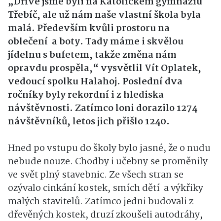
„Dříve jsme byli na Katolickém gymnáziu
Třebíč, ale už nám naše vlastní škola byla
malá. Především kvůli prostoru na
oblečení a boty. Tady máme i skvělou
jídelnu s bufetem, takže změna nám
opravdu prospěla,“ vysvětlil Vít Oplatek,
vedoucí spolku Halahoj. Poslední dva
ročníky byly rekordní i z hlediska
návštěvnosti. Zatímco loni dorazilo 1274
návštěvníků, letos jich přišlo 1240.
Hned po vstupu do školy bylo jasné, že o nudu
nebude nouze. Chodby i učebny se proměnily
ve svět plný stavebnic. Ze všech stran se
ozývalo cinkání kostek, smích dětí a výkřiky
malých stavitelů. Zatímco jedni budovali z
dřevěných kostek, druzí zkoušeli autodráhy,