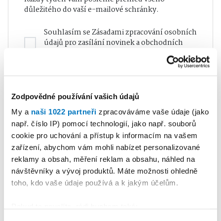
důležitého do vaší e-mailové schránky.
Souhlasím se
Zásadami zpracování osobních
údajů
pro zasílání novinek a obchodních
sdělení
Odeslat
Zodpovědné používání vašich údajů
My a
naši 1022 partneři
zpracováváme vaše údaje (jako
např. číslo IP) pomocí technologií, jako např. souborů
cookie pro uchování a přístup k informacím na vašem
zařízení, abychom vám mohli nabízet personalizované
NEJČTENĚJŠÍ V KATEGORII
reklamy a obsah, měření reklam a obsahu, náhled na
návštěvníky a vývoj produktů. Máte možnosti ohledně
1
toho, kdo vaše údaje používá a k jakým účelům.
PETRA KLEMENTOVÁ
17. 07. 2026
Publicistika
•
Májka,
Pokud to povolíte, rádi bychom také:
Shromažďovali informace o vaší geografické