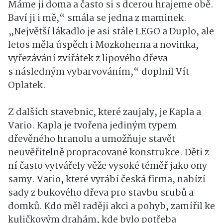
Máme ji doma a často si s dcerou hrajeme obě.
Baví ji i mě,“ smála se jedna z maminek.
„Největší lákadlo je asi stále LEGO a Duplo, ale
letos měla úspěch i Mozkoherna a novinka,
vyřezávání zvířátek z lipového dřeva
s následným vybarvováním,“ doplnil Vít
Oplatek.
Z dalších stavebnic, které zaujaly, je Kapla a
Vario. Kapla je tvořena jediným typem
dřevěného hranolu a umožňuje stavět
neuvěřitelně propracované konstrukce. Děti z
ní často vytvářely věže vysoké téměř jako ony
samy. Vario, které vyrábí česká firma, nabízí
sady z bukového dřeva pro stavbu srubů a
domků. Kdo měl raději akci a pohyb, zamířil ke
kuličkovým drahám, kde bylo potřeba