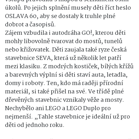
úkolů. Po jejich splnění musely děti říct heslo
OSLAVA 60, aby se dostaly k truhle plné
dobrot a časopisů.
Zájem vzbudila i autodráha GO!, kterou děti
mohly libovolně tvarovat do mostů, tunelů
nebo křižovatek. Děti zaujala také ryze česká
stavebnice SEVA, která už několik let patří
mezi klasiku. Z modrých kostiček, bílých křížů
a barevných výplní si děti staví auta, letadla,
domy i roboty. Ten, kdo má raději přírodní
materiál, si také přišel na své. Ve třídě plné
dřevěných stavebnic vznikaly věže a mosty.
Nechybělo ani LEGO a LEGO Duplo pro
nejmenší. „Tahle stavebnice je ideální už pro
děti od jednoho roku.