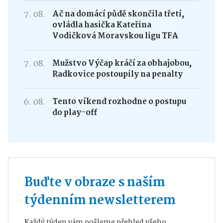
7. 08.
Ač na domácí půdě skončila třetí,
ovládla hasička Kateřina
Vodičková Moravskou ligu TFA
7. 08.
Mužstvo Výčap kráčí za obhajobou,
Radkovice postoupily na penalty
6. 08.
Tento víkend rozhodne o postupu
do play-off
Buďte v obraze s naším
týdenním newsletterem
Každý týden vám pošleme přehled všeho