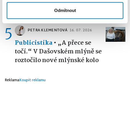
Publicistika
•
Ani se tam
neohřála
Odmítnout
5
PETRA KLEMENTOVÁ
16. 07. 2026
Publicistika
•
„A přece se
točí.“ V Dašovském mlýně se
roztočilo nové mlýnské kolo
Reklama
Koupit reklamu