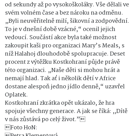
od sekundy až po vysokoškoláky. Vše dělali ve
svém volném čase a bez nároku na odměnu.
„Byli neuvěřitelně milí, šikovní a zodpovědní.
To je v dnešní době vzácné,“ ocenil jejich
vedoucí. Součástí akce byla také možnost
zakoupit kaši pro organizaci Mary’s Meals, s
níž Halahoj dlouhodobě spolupracuje. Deset
procent z výtěžku Kostkohraní půjde právě
této organizaci. „Naše děti si mohou hrát a
nemají hlad. Tak ať i několik dětí v Africe
dostane alespoň jedno jídlo denně,“ uzavřel
Oplatek.
Kostkohraní zkrátka opět ukázalo, že hra
spojuje všechny generace. A jak se říká: ,,Dítě
v nás zůstává po celý život.”
Foto HoN:
Petra Klementová