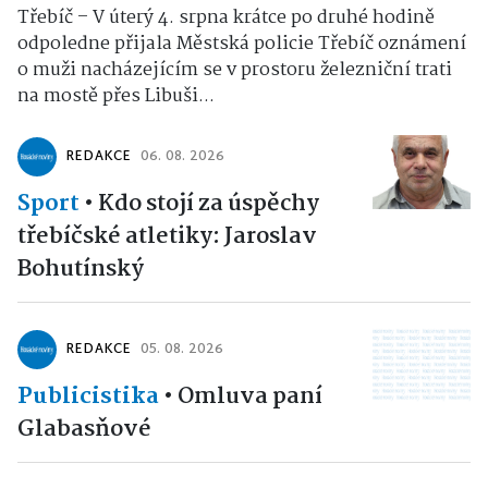
Třebíč – V úterý 4. srpna krátce po druhé hodině
odpoledne přijala Městská policie Třebíč oznámení
o muži nacházejícím se v prostoru železniční trati
na mostě přes Libuši...
REDAKCE
06. 08. 2026
Sport
•
Kdo stojí za úspěchy
třebíčské atletiky: Jaroslav
Bohutínský
REDAKCE
05. 08. 2026
Publicistika
•
Omluva paní
Glabasňové