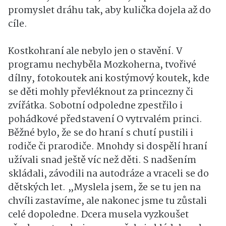
promyslet dráhu tak, aby kulička dojela až do
cíle.
Kostkohraní ale nebylo jen o stavění. V
programu nechyběla Mozkoherna, tvořivé
dílny, fotokoutek ani kostýmový koutek, kde
se děti mohly převléknout za princezny či
zvířátka. Sobotní odpoledne zpestřilo i
pohádkové představení O vytrvalém princi.
Běžné bylo, že se do hraní s chutí pustili i
rodiče či prarodiče. Mnohdy si dospělí hraní
užívali snad ještě víc než děti. S nadšením
skládali, závodili na autodráze a vraceli se do
dětských let. „Myslela jsem, že se tu jen na
chvíli zastavíme, ale nakonec jsme tu zůstali
celé dopoledne. Dcera musela vyzkoušet