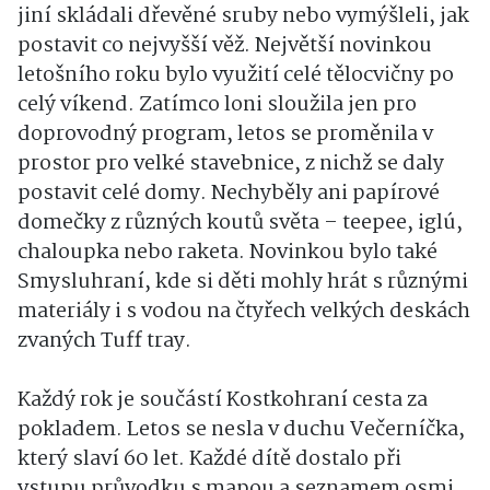
jiní skládali dřevěné sruby nebo vymýšleli, jak
postavit co nejvyšší věž. Největší novinkou
letošního roku bylo využití celé tělocvičny po
celý víkend. Zatímco loni sloužila jen pro
doprovodný program, letos se proměnila v
prostor pro velké stavebnice, z nichž se daly
postavit celé domy. Nechyběly ani papírové
domečky z různých koutů světa – teepee, iglú,
chaloupka nebo raketa. Novinkou bylo také
Smysluhraní, kde si děti mohly hrát s různými
materiály i s vodou na čtyřech velkých deskách
zvaných Tuff tray.
Každý rok je součástí Kostkohraní cesta za
pokladem. Letos se nesla v duchu Večerníčka,
který slaví 60 let. Každé dítě dostalo při
vstupu průvodku s mapou a seznamem osmi