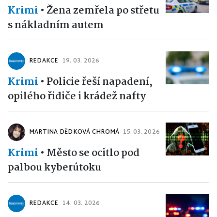
Krimi
•
Žena zemřela po střetu
s nákladním autem
REDAKCE
19. 03. 2026
Krimi
•
Policie řeší napadení,
opilého řidiče i krádež nafty
MARTINA DĚDKOVÁ CHROMÁ
15. 03. 2026
Krimi
•
Město se ocitlo pod
palbou kyberútoku
REDAKCE
14. 03. 2026