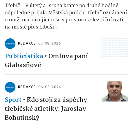
Třebíč – V úterý 4. srpna krátce po druhé hodině
odpoledne přijala Městská policie Třebíč oznámení
o muži nacházejícím se v prostoru železniční trati
na mostě přes Libuši...
REDAKCE
05. 08. 2026
Publicistika
•
Omluva paní
Glabasňové
REDAKCE
06. 08. 2026
Sport
•
Kdo stojí za úspěchy
třebíčské atletiky: Jaroslav
Bohutínský