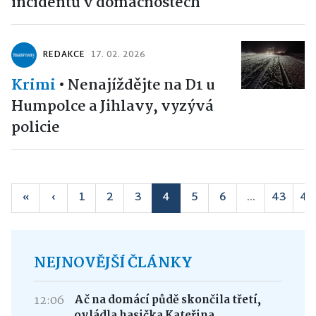
incidentů v domácnostech
REDAKCE
17. 02. 2026
Krimi
•
Nenajíždějte na D1 u
Humpolce a Jihlavy, vyzývá
policie
«
‹
1
2
3
4
5
6
...
43
44
NEJNOVĚJŠÍ ČLÁNKY
12:06
Ač na domácí půdě skončila třetí,
ovládla hasička Kateřina