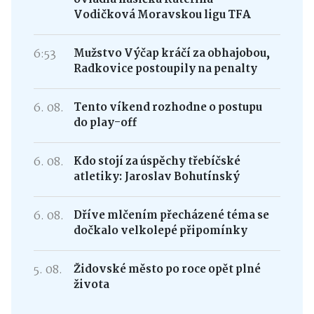
Vodičková Moravskou ligu TFA
6:53
Mužstvo Výčap kráčí za obhajobou,
Radkovice postoupily na penalty
6. 08.
Tento víkend rozhodne o postupu
do play-off
6. 08.
Kdo stojí za úspěchy třebíčské
atletiky: Jaroslav Bohutínský
6. 08.
Dříve mlčením přecházené téma se
dočkalo velkolepé připomínky
5. 08.
Židovské město po roce opět plné
života