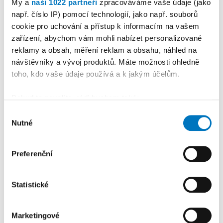
My a
naši 1022 partneři
zpracováváme vaše údaje (jako
např. číslo IP) pomocí technologií, jako např. souborů
cookie pro uchování a přístup k informacím na vašem
zařízení, abychom vám mohli nabízet personalizované
reklamy a obsah, měření reklam a obsahu, náhled na
návštěvníky a vývoj produktů. Máte možnosti ohledně
toho, kdo vaše údaje používá a k jakým účelům.
PETRA KLEMENTOVÁ
Pokud to povolíte, rádi bychom také:
08. 08.
Shromažďovali informace o vaší geografické
Výběr
Nutné
poloze, které mohou být přesné na několik metrů
souhlasu
Identifikovali vaše zařízení pomocí aktivního
skenování pro konkrétní charakteristiky (otisk prstu)
Preferenční
Zjistěte více o tom, jak zpracováváme vaše osobní
údaje, a nastavte si předvolby v
části s podrobnostmi
.
Statistické
Svůj souhlas můžete kdykoliv změnit nebo odvolat v
části Prohlášení o souborech cookie.
Marketingové
K personalizaci obsahu a reklam, poskytování funkcí