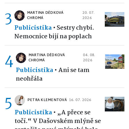
3
MARTINA DĚDKOVÁ
20. 07.
CHROMÁ
2026
Publicistika
•
Sestry chybí.
Nemocnice bijí na poplach
4
MARTINA DĚDKOVÁ
04. 08.
CHROMÁ
2026
Publicistika
•
Ani se tam
neohřála
5
PETRA KLEMENTOVÁ
16. 07. 2026
Publicistika
•
„A přece se
točí.“ V Dašovském mlýně se