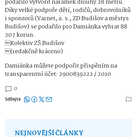
podařilo vytvořit náramek dlouhý 28 metrů.
Díky velké podpoře dětí, rodičů, dobrovolníků
i sponzorů (Varnet, a. s., ZD Budišov a městys
Budišov) se podařilo pro Damiánka vybrat 88
207 korun.
Kolektiv ZŠ Budišov
(redakčně kráceno)
Damiánka můžete podpořit přispěním na
transparentní účet: 2900839222 / 2010
0
Sdílejte
NEJNOVĚJŠÍ ČLÁNKY