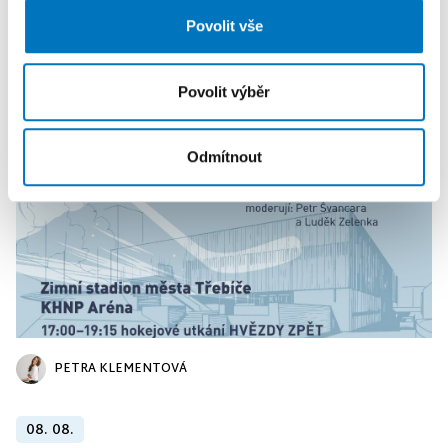
dalšími informacemi, které jste jim poskytli nebo které
PETRA KLEMENTOVÁ
Povolit vše
získali v důsledku toho, že používáte jejich služby.
08. 08.
Povolit výběr
Odmítnout
PETRA KLEMENTOVÁ
08. 08.