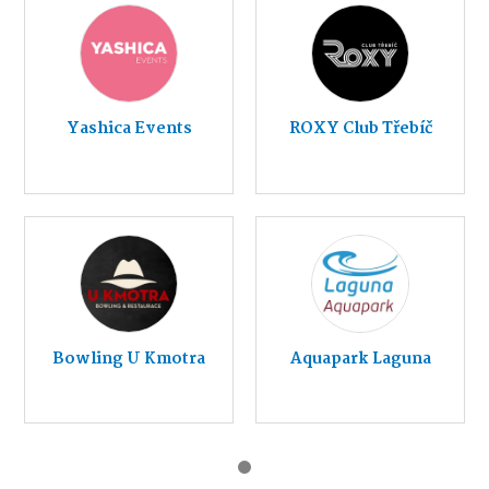
Yashica Events
ROXY Club Třebíč
Bowling U Kmotra
Aquapark Laguna