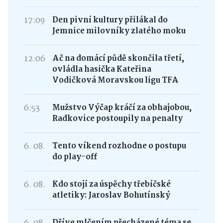
17:09
Den pivní kultury přilákal do
Jemnice milovníky zlatého moku
12:06
Ač na domácí půdě skončila třetí,
ovládla hasička Kateřina
Vodičková Moravskou ligu TFA
6:53
Mužstvo Výčap kráčí za obhajobou,
Radkovice postoupily na penalty
6. 08.
Tento víkend rozhodne o postupu
do play-off
6. 08.
Kdo stojí za úspěchy třebíčské
atletiky: Jaroslav Bohutínský
Dříve mlčením přecházené téma se