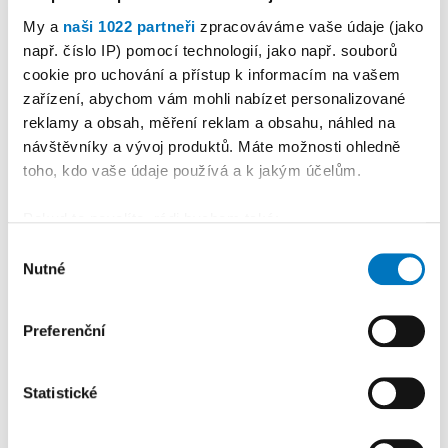
hostit Skate Contest.
My a
naši 1022 partneři
zpracováváme vaše údaje (jako
Organizátoři zvou jezdce
např. číslo IP) pomocí technologií, jako např. souborů
nejen z celého regionu
cookie pro uchování a přístup k informacím na vašem
zařízení, abychom vám mohli nabízet personalizované
reklamy a obsah, měření reklam a obsahu, náhled na
5
návštěvníky a vývoj produktů. Máte možnosti ohledně
PETR HERBRYCH
02. 08. 2026
toho, kdo vaše údaje používá a k jakým účelům.
Sport
•
Okříšský odchovanec
Kotrba sešívaným
Pokud to povolíte, rádi bychom také:
Shromažďovali informace o vaší geografické
profesionálem
Výběr
Nutné
poloze, které mohou být přesné na několik metrů
souhlasu
Identifikovali vaše zařízení pomocí aktivního
skenování pro konkrétní charakteristiky (otisk prstu)
Reklama
Koupit reklamu
Preferenční
Zjistěte více o tom, jak zpracováváme vaše osobní
údaje, a nastavte si předvolby v
části s podrobnostmi
.
Statistické
Svůj souhlas můžete kdykoliv změnit nebo odvolat v
části Prohlášení o souborech cookie.