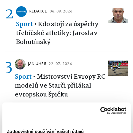
2
REDAKCE
06. 08. 2026
Sport
•
Kdo stojí za úspěchy
třebíčské atletiky: Jaroslav
Bohutínský
3
JAN UHER
22. 07. 2026
Sport
•
Mistrovství Evropy RC
modelů ve Starči přilákal
evropskou špičku
4
LIBOR MATOUŠEK
28. 07. 2026
Sport
•
Třebíč bude v srpnu
Zodpovědné používání vašich údajů