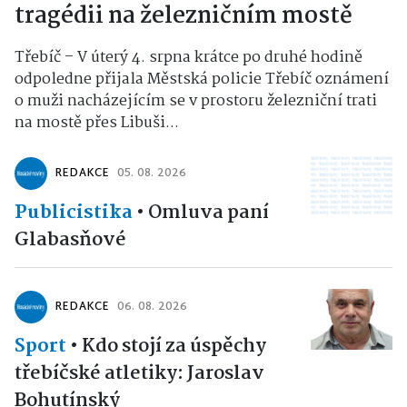
tragédii na železničním mostě
Třebíč – V úterý 4. srpna krátce po druhé hodině
odpoledne přijala Městská policie Třebíč oznámení
o muži nacházejícím se v prostoru železniční trati
na mostě přes Libuši...
REDAKCE
05. 08. 2026
Publicistika
•
Omluva paní
Glabasňové
REDAKCE
06. 08. 2026
Sport
•
Kdo stojí za úspěchy
třebíčské atletiky: Jaroslav
Bohutínský