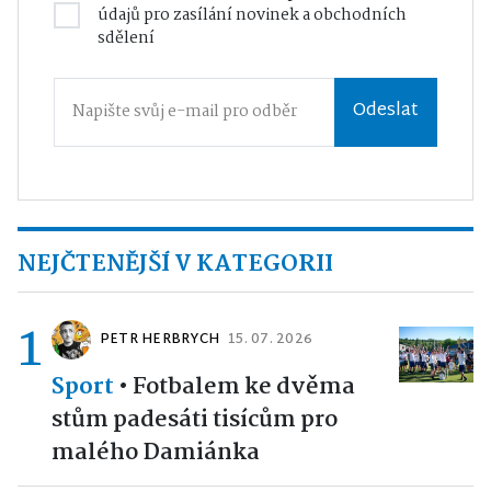
údajů
pro zasílání novinek a obchodních
sdělení
Odeslat
NEJČTENĚJŠÍ V KATEGORII
1
PETR HERBRYCH
15. 07. 2026
Sport
•
Fotbalem ke dvěma
stům padesáti tisícům pro
malého Damiánka