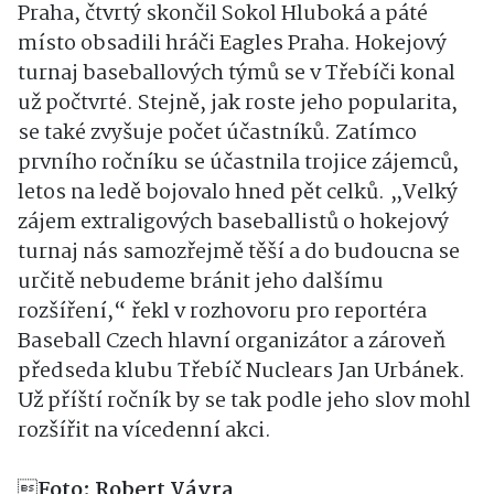
Praha, čtvrtý skončil Sokol Hluboká a páté
místo obsadili hráči Eagles Praha. Hokejový
turnaj baseballových týmů se v Třebíči konal
už počtvrté. Stejně, jak roste jeho popularita,
se také zvyšuje počet účastníků. Zatímco
prvního ročníku se účastnila trojice zájemců,
letos na ledě bojovalo hned pět celků. „Velký
zájem extraligových baseballistů o hokejový
turnaj nás samozřejmě těší a do budoucna se
určitě nebudeme bránit jeho dalšímu
rozšíření,“ řekl v rozhovoru pro reportéra
Baseball Czech hlavní organizátor a zároveň
předseda klubu Třebíč Nuclears Jan Urbánek.
Už příští ročník by se tak podle jeho slov mohl
rozšířit na vícedenní akci.

Foto: Robert Vávra