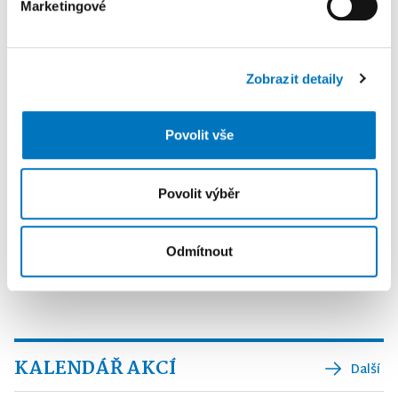
Marketingové
K personalizaci obsahu a reklam, poskytování funkcí
sociálních médií a analýze naší návštěvnosti využíváme
soubory cookie. Informace o tom, jak náš web používáte,
Zobrazit detaily
sdílíme se svými partnery pro sociální média, inzerci a
analýzy. Partneři tyto údaje mohou zkombinovat s
dalšími informacemi, které jste jim poskytli nebo které
Povolit vše
získali v důsledku toho, že používáte jejich služby.
Povolit výběr
Odmítnout
KALENDÁŘ AKCÍ
Další