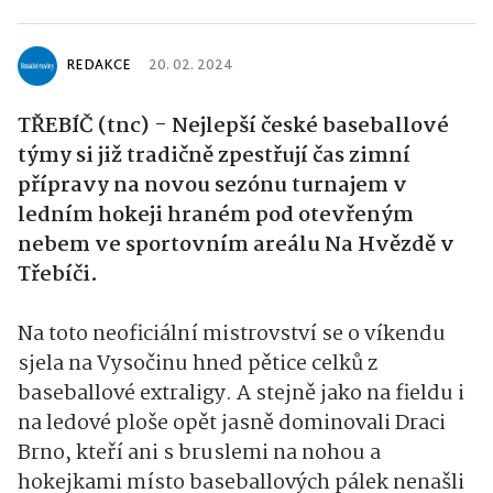
REDAKCE
20. 02. 2024
TŘEBÍČ (tnc) - Nejlepší české baseballové
týmy si již tradičně zpestřují čas zimní
přípravy na novou sezónu turnajem v
ledním hokeji hraném pod otevřeným
nebem ve sportovním areálu Na Hvězdě v
Třebíči.
Na toto neoficiální mistrovství se o víkendu
sjela na Vysočinu hned pětice celků z
baseballové extraligy. A stejně jako na fieldu i
na ledové ploše opět jasně dominovali Draci
Brno, kteří ani s bruslemi na nohou a
hokejkami místo baseballových pálek nenašli