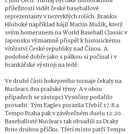
z jihu Čech. Turnaj byl také mimořádnou
příležitostí vidět české baseballové
reprezentanty v nezvyklých rolích. Branku
Hluboké například hájil Martin Mužík, který
svým homerunem na World Baseball Classic v
Japonsku významně přispěl k historickému
vítězství České republiky nad Čínou. A
podobně dobře jako s pálkou si počínal i v
brankářské výstroji na ledě.
Ve druhé části hokejového turnaje čekaly na
Nuclears dva pražské týmy. A v obou
případech se zástupci Vysočiny podařilo
prosadit. Tým Eagles porazila Třebíč 17:8 a
Tempo Praha pak v závěrečném duelu 12:20.
Baseballisté Nuclears tak obsadili za Draky
Brno druhou příčku. Třetí místo patří Tempu