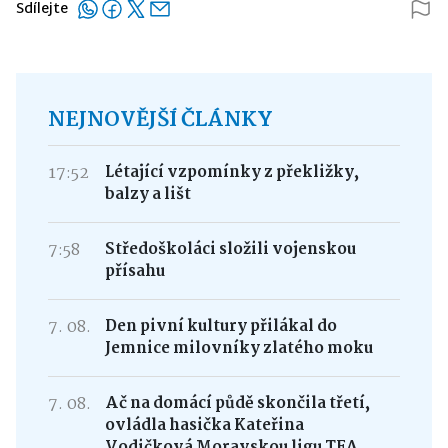
Sdílejte
NEJNOVĚJŠÍ ČLÁNKY
17:52
Létající vzpomínky z překližky,
balzy a lišt
7:58
Středoškoláci složili vojenskou
přísahu
7. 08.
Den pivní kultury přilákal do
Jemnice milovníky zlatého moku
7. 08.
Ač na domácí půdě skončila třetí,
ovládla hasička Kateřina
Vodičková Moravskou ligu TFA