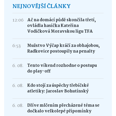
NEJNOVĚJŠÍ ČLÁNKY
12:06
Ač na domácí půdě skončila třetí,
ovládla hasička Kateřina
Vodičková Moravskou ligu TFA
6:53
Mužstvo Výčap kráčí za obhajobou,
Radkovice postoupily na penalty
6. 08.
Tento víkend rozhodne o postupu
do play-off
6. 08.
Kdo stojí za úspěchy třebíčské
atletiky: Jaroslav Bohutínský
6. 08.
Dříve mlčením přecházené téma se
dočkalo velkolepé připomínky