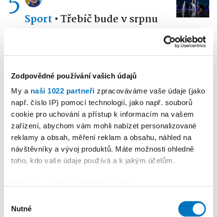
5
Sport
•
Třebíč bude v srpnu
hostit Skate Contest.
Organizátoři zvou jezdce
nejen z celého regionu
Zodpovědné používání vašich údajů
My a
naši 1022 partneři
zpracováváme vaše údaje (jako
Reklama
Koupit reklamu
např. číslo IP) pomocí technologií, jako např. souborů
cookie pro uchování a přístup k informacím na vašem
zařízení, abychom vám mohli nabízet personalizované
reklamy a obsah, měření reklam a obsahu, náhled na
návštěvníky a vývoj produktů. Máte možnosti ohledně
toho, kdo vaše údaje používá a k jakým účelům.
Pokud to povolíte, rádi bychom také:
Shromažďovali informace o vaší geografické
Výběr
Nutné
poloze, které mohou být přesné na několik metrů
souhlasu