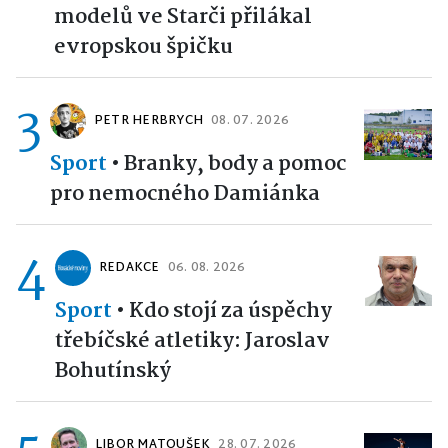
modelů ve Starči přilákal
evropskou špičku
3
PETR HERBRYCH
08. 07. 2026
Sport
•
Branky, body a pomoc
pro nemocného Damiánka
4
REDAKCE
06. 08. 2026
Sport
•
Kdo stojí za úspěchy
třebíčské atletiky: Jaroslav
Bohutínský
LIBOR MATOUŠEK
28. 07. 2026