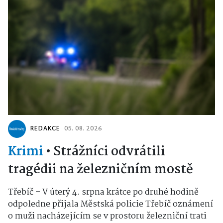
REDAKCE
05. 08. 2026
Krimi
•
Strážníci odvrátili
tragédii na železničním mostě
Třebíč – V úterý 4. srpna krátce po druhé hodině
odpoledne přijala Městská policie Třebíč oznámení
o muži nacházejícím se v prostoru železniční trati