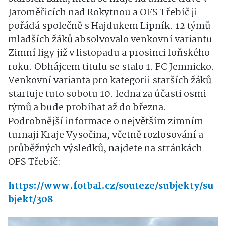
Jaroměřicích nad Rokytnou a OFS Třebíč ji
pořádá společně s Hajdukem Lipník. 12 týmů
mladších žáků absolvovalo venkovní variantu
Zimní ligy již v listopadu a prosinci loňského
roku. Obhájcem titulu se stalo 1. FC Jemnicko.
Venkovní varianta pro kategorii starších žáků
startuje tuto sobotu 10. ledna za účasti osmi
týmů a bude probíhat až do března.
Podrobnější informace o největším zimním
turnaji Kraje Vysočina, včetně rozlosování a
průběžných výsledků, najdete na stránkách
OFS Třebíč:
https://www.fotbal.cz/souteze/subjekty/su
bjekt/308