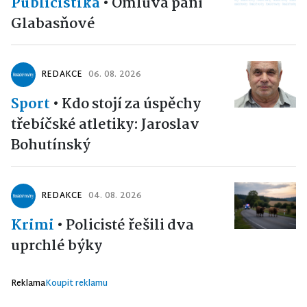
Publicistika
•
Omluva paní
Glabasňové
REDAKCE
06. 08. 2026
Sport
•
Kdo stojí za úspěchy
třebíčské atletiky: Jaroslav
Bohutínský
REDAKCE
04. 08. 2026
Krimi
•
Policisté řešili dva
uprchlé býky
Reklama
Koupit reklamu