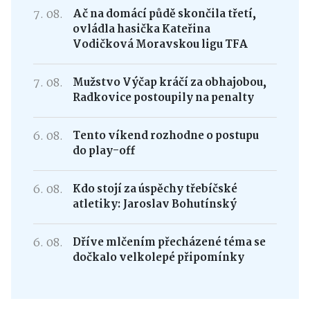
7. 08.
Ač na domácí půdě skončila třetí,
ovládla hasička Kateřina
Vodičková Moravskou ligu TFA
7. 08.
Mužstvo Výčap kráčí za obhajobou,
Radkovice postoupily na penalty
6. 08.
Tento víkend rozhodne o postupu
do play-off
6. 08.
Kdo stojí za úspěchy třebíčské
atletiky: Jaroslav Bohutínský
6. 08.
Dříve mlčením přecházené téma se
dočkalo velkolepé připomínky