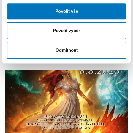
dalšími informacemi, které jste jim poskytli nebo které
Povolit vše
získali v důsledku toho, že používáte jejich služby.
Povolit výběr
Odmítnout
KALENDÁŘ AKCÍ
Další