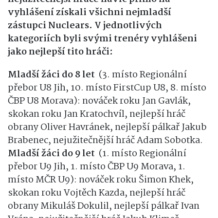
vyhlášení získali všichni nejmladší
zástupci Nuclears. V jednotlivých
kategoriích byli svými trenéry vyhlášeni
jako nejlepší tito hráči:
Mladší žáci do 8 let
(3. místo Regionální
přebor U8 Jih, 10. místo FirstCup U8, 8. místo
ČBP U8 Morava): nováček roku Jan Gavlák,
skokan roku Jan Kratochvíl, nejlepší hráč
obrany Oliver Havránek, nejlepší pálkař Jakub
Brabenec, nejužitečnější hráč Adam Sobotka.
Mladší žáci do 9 let
(1. místo Regionální
přebor U9 Jih, 1. místo ČBP U9 Morava, 1.
místo MČR U9): nováček roku Šimon Khek,
skokan roku Vojtěch Kazda, nejlepší hráč
obrany Mikuláš Dokulil, nejlepší pálkař Ivan