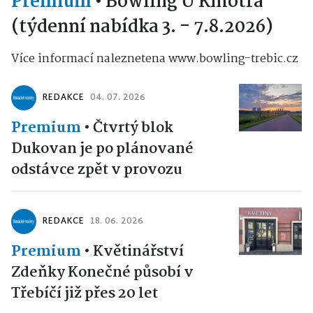
Premium
•
Bowling U Kmotra
(týdenní nabídka 3. - 7.8.2026)
Více informací naleznetena www.bowling-trebic.cz
REDAKCE
04. 07. 2026
Premium
•
Čtvrtý blok
Dukovan je po plánované
odstávce zpět v provozu
REDAKCE
18. 06. 2026
Premium
•
Květinářství
Zdeňky Konečné působí v
Třebíčí již přes 20 let