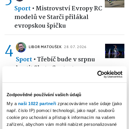
Sport
•
Mistrovství Evropy RC
modelů ve Starči přilákal
evropskou špičku
4
LIBOR MATOUŠEK
28. 07. 2026
Sport
•
Třebíč bude v srpnu
hostit Skate Contest.
Organizátoři zvou jezdce
nejen z celého regionu
Zodpovědné používání vašich údajů
5
My a
naši 1022 partneři
zpracováváme vaše údaje (jako
PETR HERBRYCH
02. 08. 2026
např. číslo IP) pomocí technologií, jako např. souborů
Sport
•
Okříšský odchovanec
cookie pro uchování a přístup k informacím na vašem
zařízení, abychom vám mohli nabízet personalizované
Kotrba sešívaným