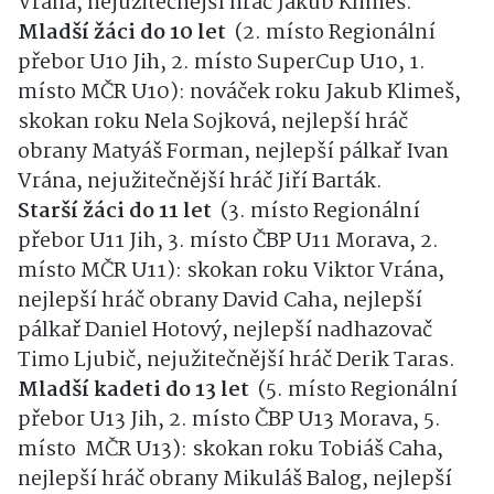
Vrána, nejužitečnější hráč Jakub Klimeš.
Mladší žáci do 10 let
(2. místo Regionální
přebor U10 Jih, 2. místo SuperCup U10, 1.
místo MČR U10): nováček roku Jakub Klimeš,
skokan roku Nela Sojková, nejlepší hráč
obrany Matyáš Forman, nejlepší pálkař Ivan
Vrána, nejužitečnější hráč Jiří Barták.
Starší žáci do 11 let
(3. místo Regionální
přebor U11 Jih, 3. místo ČBP U11 Morava, 2.
místo MČR U11): skokan roku Viktor Vrána,
nejlepší hráč obrany David Caha, nejlepší
pálkař Daniel Hotový, nejlepší nadhazovač
Timo Ljubič, nejužitečnější hráč Derik Taras.
Mladší kadeti do 13 let
(5. místo Regionální
přebor U13 Jih, 2. místo ČBP U13 Morava, 5.
místo MČR U13): skokan roku Tobiáš Caha,
nejlepší hráč obrany Mikuláš Balog, nejlepší