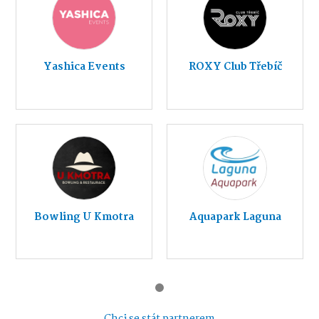
Yashica Events
ROXY Club Třebíč
Bowling U Kmotra
Aquapark Laguna
Chci se stát partnerem