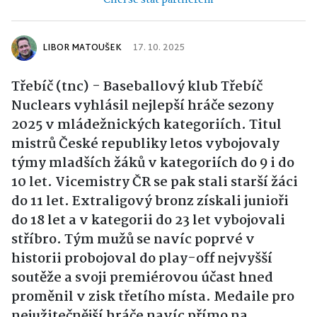
LIBOR MATOUŠEK
17. 10. 2025
Třebíč (tnc) - Baseballový klub Třebíč
Nuclears vyhlásil nejlepší hráče sezony
2025 v mládežnických kategoriích. Titul
mistrů České republiky letos vybojovaly
týmy mladších žáků v kategoriích do 9 i do
10 let. Vicemistry ČR se pak stali starší žáci
do 11 let. Extraligový bronz získali junioři
do 18 let a v kategorii do 23 let vybojovali
stříbro. Tým mužů se navíc poprvé v
historii probojoval do play-off nejvyšší
soutěže a svoji premiérovou účast hned
proměnil v zisk třetího místa. Medaile pro
nejužitečnější hráče navíc přímo na