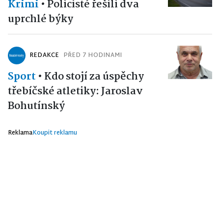
Krimi
•
Policisté řešili dva
uprchlé býky
REDAKCE
PŘED 7 HODINAMI
Sport
•
Kdo stojí za úspěchy
třebíčské atletiky: Jaroslav
Bohutínský
Reklama
Koupit reklamu