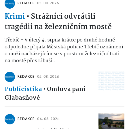
REDAKCE
05. 08. 2026
Krimi
•
Strážníci odvrátili
tragédii na železničním mostě
Třebíč – V úterý 4. srpna krátce po druhé hodině
odpoledne přijala Městská policie Třebíč oznámení
o muži nacházejícím se v prostoru železniční trati
na mostě přes Libuši...
REDAKCE
05. 08. 2026
Publicistika
•
Omluva paní
Glabasňové
REDAKCE
04. 08. 2026