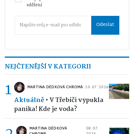
sdělení
Odeslat
NEJČTENĚJŠÍ V KATEGORII
1
MARTINA DĚDKOVÁ CHROMÁ
10. 07. 2026
Aktuálně
•
V Třebíči vypukla
panika! Kde je voda?
2
MARTINA DĚDKOVÁ
08. 07.
CHROMÁ
2026