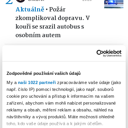
Aktuálně
•
Požár
zkomplikoval dopravu. V
kouři se srazil autobus s
osobním autem
3
MARTINA DĚDKOVÁ
13. 07.
CHROMÁ
2026
Aktuálně
•
Náměšťská
Zodpovědné používání vašich údajů
služebna zažila neobvyklý
My a
naši 1022 partneři
zpracováváme vaše údaje (jako
závěr amnestie. Muž odevzdal
např. číslo IP) pomocí technologií, jako např. souborů
15 kilogramů trhaviny
cookie pro uchování a přístup k informacím na vašem
zařízení, abychom vám mohli nabízet personalizované
reklamy a obsah, měření reklam a obsahu, náhled na
Reklama
Koupit reklamu
návštěvníky a vývoj produktů. Máte možnosti ohledně
toho, kdo vaše údaje používá a k jakým účelům.