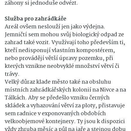
záhony si jednoduše odvézt.
Služba pro zahrádkáře
Areál ovšem neslouží jen jako výdejna.
Jemničtí sem mohou svůj biologický odpad ze
zahrad také vozit. Využívají toho především ti,
kteří nedisponují vlastním kompostérem,
nebo provádějí větší úpravy pozemku, při
kterých vznikne neobvyklé množství větví či
trávy.
Velký důraz klade město také na obsluhu
místních zahrádkářských kolonií na Nivce a na
Tálkách. Aby se předešlo vzniku černých
skládek a vyhazování větví za ploty, přistavuje
sem radnice v exponovaných obdobích
velkoobjemové kontejnery. Ty jsou k dispozici
vždy zhruba měsíc a půl na jaře a stejnou dobu