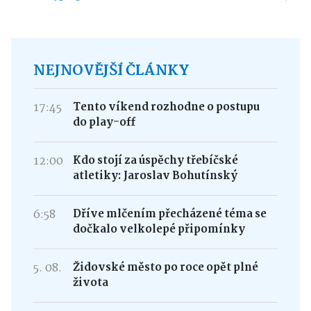
NEJNOVĚJŠÍ ČLÁNKY
17:45
Tento víkend rozhodne o postupu
do play-off
12:00
Kdo stojí za úspěchy třebíčské
atletiky: Jaroslav Bohutínský
6:58
Dříve mlčením přecházené téma se
dočkalo velkolepé připomínky
5. 08.
Židovské město po roce opět plné
života