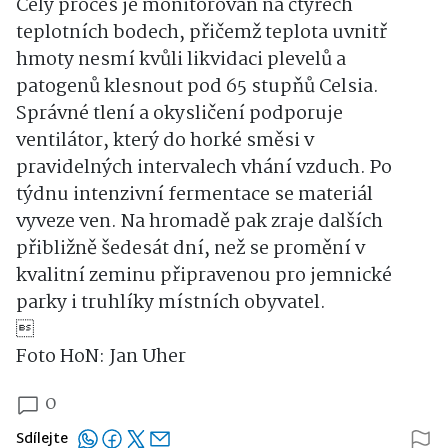
Celý proces je monitorován na čtyřech
teplotních bodech, přičemž teplota uvnitř
hmoty nesmí kvůli likvidaci plevelů a
patogenů klesnout pod 65 stupňů Celsia.
Správné tlení a okysličení podporuje
ventilátor, který do horké směsi v
pravidelných intervalech vhání vzduch. Po
týdnu intenzivní fermentace se materiál
vyveze ven. Na hromadě pak zraje dalších
přibližně šedesát dní, než se promění v
kvalitní zeminu připravenou pro jemnické
parky i truhlíky místních obyvatel.

Foto HoN: Jan Uher
0
Sdílejte