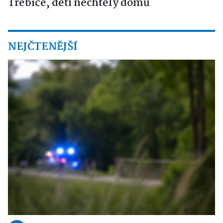
Třebíče, děti nechtěly domů
NEJČTENĚJŠÍ