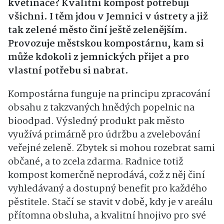
květináče? Kvalitní kompost potřebují
všichni. I těm jdou v Jemnici v ústrety a již
tak zelené město činí ještě zelenějším.
Provozuje městskou kompostárnu, kam si
může kdokoli z jemnických přijet a pro
vlastní potřebu si nabrat.
Kompostárna funguje na principu zpracování
obsahu z takzvaných hnědých popelnic na
bioodpad. Výsledný produkt pak město
využívá primárně pro údržbu a zvelebování
veřejné zeleně. Zbytek si mohou rozebrat sami
občané, a to zcela zdarma. Radnice totiž
kompost komerčně neprodává, což z něj činí
vyhledávaný a dostupný benefit pro každého
pěstitele. Stačí se stavit v době, kdy je v areálu
přítomna obsluha, a kvalitní hnojivo pro své