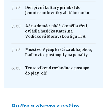
7. 08.
Den pivní kultury přilákal do
Jemnice milovníky zlatého moku
7. 08.
Ač na domácí půdě skončila třetí,
ovládla hasička Kateřina
Vodičková Moravskou ligu TFA
7. 08.
Mužstvo Výčap kráčí za obhajobou,
Radkovice postoupily na penalty
6. 08.
Tento víkend rozhodne o postupu
do play-off