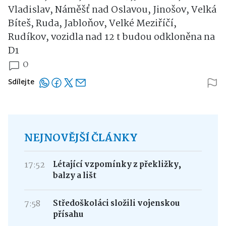
Vladislav, Náměšť nad Oslavou, Jinošov, Velká
Bíteš, Ruda, Jabloňov, Velké Meziříčí,
Rudíkov, vozidla nad 12 t budou odkloněna na
D1
0
Sdílejte
NEJNOVĚJŠÍ ČLÁNKY
17:52
Létající vzpomínky z překližky,
balzy a lišt
7:58
Středoškoláci složili vojenskou
přísahu