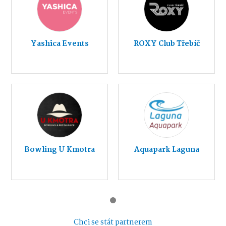
Yashica Events
ROXY Club Třebíč
Bowling U Kmotra
Aquapark Laguna
Chci se stát partnerem