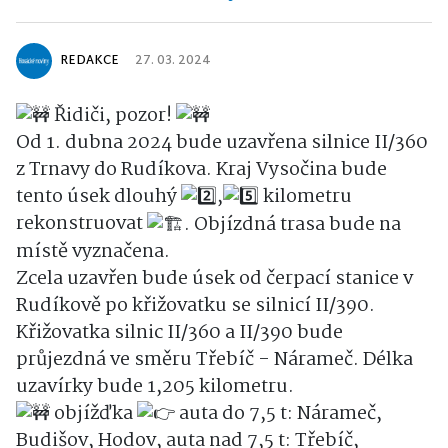
REDAKCE
27. 03. 2024
Řidiči, pozor!
Od 1. dubna 2024 bude uzavřena silnice II/360
z Trnavy do Rudíkova. Kraj Vysočina bude
tento úsek dlouhý
,
kilometru
rekonstruovat
. Objízdná trasa bude na
místě vyznačena.
Zcela uzavřen bude úsek od čerpací stanice v
Rudíkově po křižovatku se silnicí II/390.
Křižovatka silnic II/360 a II/390 bude
průjezdná ve směru Třebíč - Nárameč. Délka
uzavírky bude 1,205 kilometru.
objížďka
auta do 7,5 t: Nárameč,
Budišov, Hodov, auta nad 7,5 t: Třebíč,