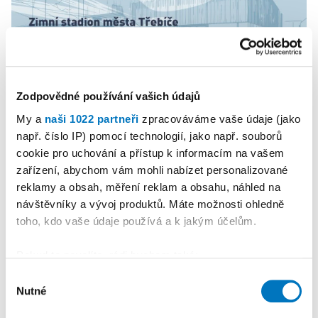
PETRA KLEMENTOVÁ
Zodpovědné používání vašich údajů
My a
naši 1022 partneři
zpracováváme vaše údaje (jako
08. 08.
např. číslo IP) pomocí technologií, jako např. souborů
cookie pro uchování a přístup k informacím na vašem
zařízení, abychom vám mohli nabízet personalizované
reklamy a obsah, měření reklam a obsahu, náhled na
návštěvníky a vývoj produktů. Máte možnosti ohledně
toho, kdo vaše údaje používá a k jakým účelům.
Pokud to povolíte, rádi bychom také:
Shromažďovali informace o vaší geografické
Výběr
Nutné
poloze, které mohou být přesné na několik metrů
souhlasu
Identifikovali vaše zařízení pomocí aktivního