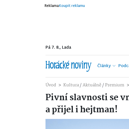
Reklama
Koupit reklamu
Pá 7. 8., Lada
Články
Podc
/
/
Úvod
Kultura
Aktuálně
Premium
Pivní slavnosti se v
a přijel i hejtman!