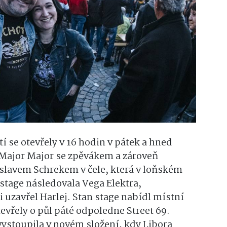
 se otevřely v 16 hodin v pátek a hned
á Major Major se zpěvákem a zároveň
slavem Schrekem v čele, která v loňském
í stage následovala Vega Elektra,
 uzavřel Harlej. Stan stage nabídl místní
vřely o půl páté odpoledne Street 69.
vystoupila v novém složení, kdy Libora