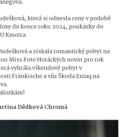
Janegová.
udešková, která si odnesla ceny v podobě
 Roxy do konce roku 2024, poukázky do
 U Kmotra.
Dudešková a získala romantický pobyt na
kou Miss Foto Horáckých novin pro rok
terá vyhrála víkendový pobyt v
sti Fränkische a vůz Škoda Eniaq na
va.
alistkám!
rtina Dědková Chromá