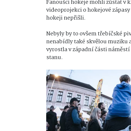
Fanoušci hokeje mohli zůstat v k
videoprojekci o hokejové zápasy
hokeji nepřišli.
Nebyly by to ovšem třebíčské pi
nenabídly také skvělou muziku 
vyrostla v západní části náměst
stanu.