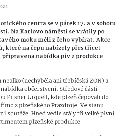
 2024
orického centra se v pátek 17. a v sobotu
sti. Na Karlovo náměstí se vrátily po
atavého moku měli z čeho vybírat. Akce
, které na čepu nabízely přes třicet
a připravena nabídka piv z produkce
h nealko (nechyběla ani třebíčská ZON) a
 nabídka občerstvení. Středové části
u Pilsner Urquell, kde plzeň čepovali do
přímo z plzeňského Prazdroje. Ve stanu
í soutěže. Hned vedle stály tři velké pivní
ortimentem plzeňské produkce.