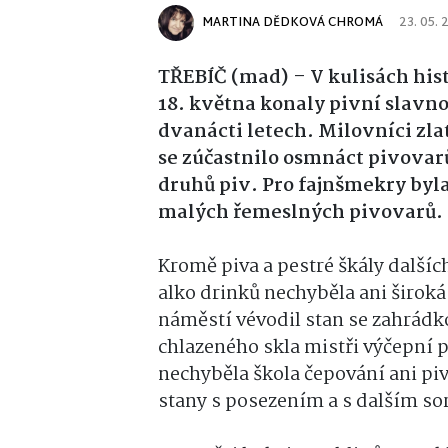
MARTINA DĚDKOVÁ CHROMÁ
23. 05.
TŘEBÍČ (mad) – V kulisách hist
18. května konaly pivní slavno
dvanácti letech. Milovníci zl
se zúčastnilo osmnáct pivovarů
druhů piv. Pro fajnšmekry byl
malých řemeslných pivovarů.
Kromě piva a pestré škály dalšíc
alko drinků nechyběla ani široká
náměstí vévodil stan se zahrádko
chlazeného skla mistři výčepní 
nechyběla škola čepování ani pivn
stany s posezením a s dalším s