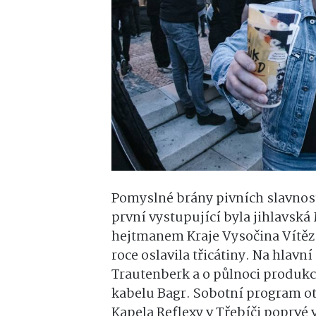
Pomyslné brány pivních slavností
první vystupující byla jihlavsk
hejtmanem Kraje Vysočina Vítěz
roce oslavila třicátiny. Na hlavn
Trautenberk a o půlnoci produkci
kabelu Bagr. Sobotní program ote
Kapela Reflexy v Třebíči poprvé 