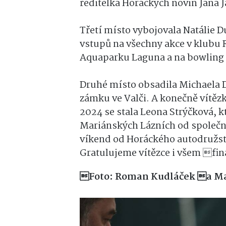
ředitelka Horáckých novin Jana 
Třetí místo vybojovala Natálie D
vstupů na všechny akce v klubu
Aquaparku Laguna a na bowling
Druhé místo obsadila Michaela 
zámku ve Valči. A konečně vítěz
2024 se stala Leona Strýčková, k
Mariánských Lázních od společno
víkend od Horáckého autodružst
Gratulujeme vítězce i všem fin
Foto: Roman Kudláček
a Ma