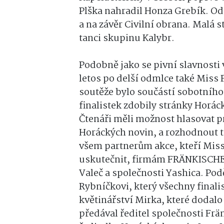
Plška nahradil Honza Grebík. Od 
a na závěr Civilní obrana. Malá 
tanci skupinu Kalybr.
Podobně jako se pivní slavnosti 
letos po delší odmlce také Miss
soutěže bylo součástí sobotního
finalistek zdobily stránky Horác
Čtenáři měli možnost hlasovat p
Horáckých novin, a rozhodnout 
všem partnerům akce, kteří Mis
uskutečnit, firmám FRÄNKISCHE
Valeč a společnosti Yashica. Pod
Rybníčkovi, který všechny finalis
květinářství Mirka, které dodalo
předával ředitel společnosti Fr