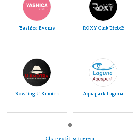
Yashica Events
ROXY Club Třebíč
Bowling U Kmotra
Aquapark Laguna
Chci se stát partnerem