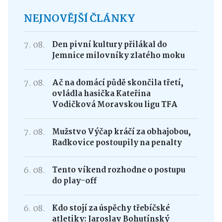
NEJNOVĚJŠÍ ČLÁNKY
7. 08.
Den pivní kultury přilákal do
Jemnice milovníky zlatého moku
7. 08.
Ač na domácí půdě skončila třetí,
ovládla hasička Kateřina
Vodičková Moravskou ligu TFA
7. 08.
Mužstvo Výčap kráčí za obhajobou,
Radkovice postoupily na penalty
6. 08.
Tento víkend rozhodne o postupu
do play-off
6. 08.
Kdo stojí za úspěchy třebíčské
atletiky: Jaroslav Bohutínský