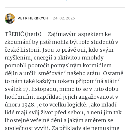
PETR HERBRYCH
24. 02. 2025
TŘEBÍČ (herb) – Zajímavým aspektem ke
zkoumání by jistě mohla být role studentů v
české historii. Jsou to právě oni, kdo svým
myšlením, energií a aktivitou mnohdy
pomohli pootočit pomyslným kormidlem
dějin a určili směřování našeho státu. Ostatně
to nám také každým rokem připomíná státní
svátek 17. listopadu, mimo to se v tuto dobu
hodí zmínit například jejich angažovanost v
únoru 1948. Je to vcelku logické. Jako mladí
lidé mají svůj život před sebou, a není jim tak
lhostejné veřejné dění a jakým směrem se
společnost vyvíjí. Za příklady ale nemusíme