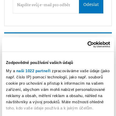
Odeslat
NEJČTENĚJŠÍ V KATEGORII
1
MARTINA DĚDKOVÁ CHROMÁ
10. 07. 2026
Zodpovědné používání vašich údajů
Aktuálně
•
V Třebíči vypukla
My a
naši 1022 partneři
zpracováváme vaše údaje (jako
panika! Kde je voda?
např. číslo IP) pomocí technologií, jako např. souborů
cookie pro uchování a přístup k informacím na vašem
zařízení, abychom vám mohli nabízet personalizované
Reklama
Koupit reklamu
reklamy a obsah, měření reklam a obsahu, náhled na
návštěvníky a vývoj produktů. Máte možnosti ohledně
toho, kdo vaše údaje používá a k jakým účelům.