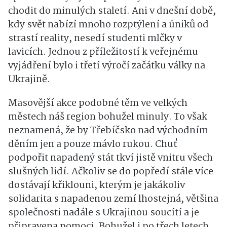
chodit do minulých staletí. Ani v dnešní době,
kdy svět nabízí mnoho rozptýlení a úniků od
strastí reality, nesedí studenti mlčky v
lavicích. Jednou z příležitostí k veřejnému
vyjádření bylo i třetí výročí začátku války na
Ukrajině.
Masovější akce podobné těm ve velkých
městech náš region bohužel minuly. To však
neznamená, že by Třebíčsko nad východním
děním jen a pouze mávlo rukou. Chuť
podpořit napadený stát tkví jistě vnitru všech
slušných lidí. Ačkoliv se do popředí stále více
dostávají křiklouni, kterým je jakákoliv
solidarita s napadenou zemí lhostejná, většina
společnosti nadále s Ukrajinou soucítí a je
připravena pomoci. Bohužel i po třech letech