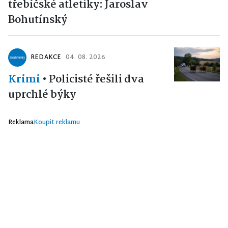
třebíčské atletiky: Jaroslav
Bohutínský
REDAKCE
04. 08. 2026
Krimi
•
Policisté řešili dva
uprchlé býky
Reklama
Koupit reklamu