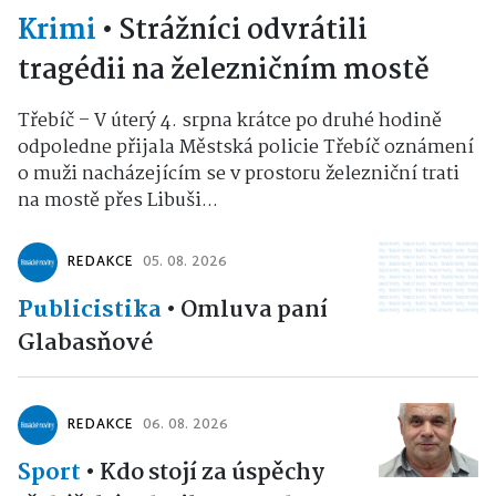
Krimi
•
Strážníci odvrátili
tragédii na železničním mostě
Třebíč – V úterý 4. srpna krátce po druhé hodině
odpoledne přijala Městská policie Třebíč oznámení
o muži nacházejícím se v prostoru železniční trati
na mostě přes Libuši...
REDAKCE
05. 08. 2026
Publicistika
•
Omluva paní
Glabasňové
REDAKCE
06. 08. 2026
Sport
•
Kdo stojí za úspěchy