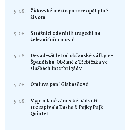
5. 08.
Židovské město po roce opět plné
života
5. 08.
Strážníci odvrátili tragédii na
železničním mostě
5. 08.
Devadesát let od občanské války ve
Španělsku: Občané z Třebíčska ve
službách interbrigády
5. 08.
Omluva paní Glabasňové
5. 08.
Vyprodané zámecké nádvoří
rozezpívala Dasha & Pajky Pajk
Quintet