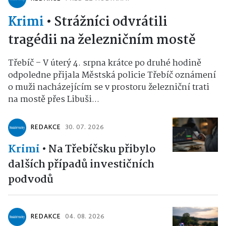
Krimi
•
Strážníci odvrátili
tragédii na železničním mostě
Třebíč – V úterý 4. srpna krátce po druhé hodině
odpoledne přijala Městská policie Třebíč oznámení
o muži nacházejícím se v prostoru železniční trati
na mostě přes Libuši...
REDAKCE
30. 07. 2026
Krimi
•
Na Třebíčsku přibylo
dalších případů investičních
podvodů
REDAKCE
04. 08. 2026