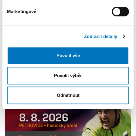
části Prohlášení o souborech cookie.
Marketingové
K personalizaci obsahu a reklam, poskytování funkcí
sociálních médií a analýze naší návštěvnosti využíváme
soubory cookie. Informace o tom, jak náš web používáte,
Zobrazit detaily
sdílíme se svými partnery pro sociální média, inzerci a
analýzy. Partneři tyto údaje mohou zkombinovat s
dalšími informacemi, které jste jim poskytli nebo které
Povolit vše
získali v důsledku toho, že používáte jejich služby.
PETRA KLEMENTOVÁ
Povolit výběr
08. 08.
Odmítnout