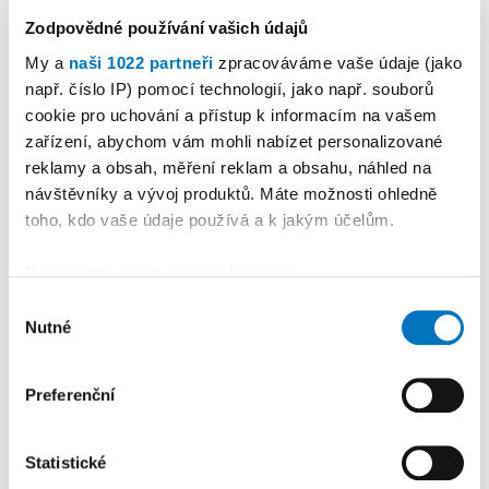
KALENDÁŘ AKCÍ
Zodpovědné používání vašich údajů
Další
My a
naši 1022 partneři
zpracováváme vaše údaje (jako
např. číslo IP) pomocí technologií, jako např. souborů
cookie pro uchování a přístup k informacím na vašem
zařízení, abychom vám mohli nabízet personalizované
reklamy a obsah, měření reklam a obsahu, náhled na
návštěvníky a vývoj produktů. Máte možnosti ohledně
toho, kdo vaše údaje používá a k jakým účelům.
Pokud to povolíte, rádi bychom také:
Shromažďovali informace o vaší geografické
Výběr
Nutné
poloze, které mohou být přesné na několik metrů
souhlasu
Identifikovali vaše zařízení pomocí aktivního
PETRA KLEMENTOVÁ
skenování pro konkrétní charakteristiky (otisk prstu)
Preferenční
Zjistěte více o tom, jak zpracováváme vaše osobní
08. 08.
údaje, a nastavte si předvolby v
části s podrobnostmi
.
Statistické
Svůj souhlas můžete kdykoliv změnit nebo odvolat v