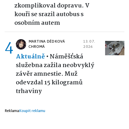
zkomplikoval dopravu. V
kouři se srazil autobus s
osobním autem
4
MARTINA DĚDKOVÁ
13. 07.
CHROMÁ
2026
Aktuálně
•
Náměšťská
služebna zažila neobvyklý
závěr amnestie. Muž
odevzdal 15 kilogramů
trhaviny
Reklama
Koupit reklamu