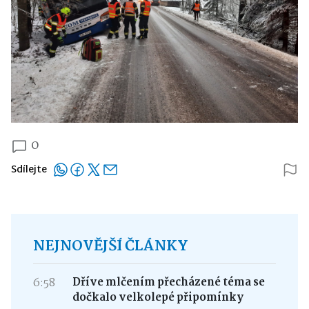
0
Sdílejte
NEJNOVĚJŠÍ ČLÁNKY
6:58
Dříve mlčením přecházené téma se
dočkalo velkolepé připomínky