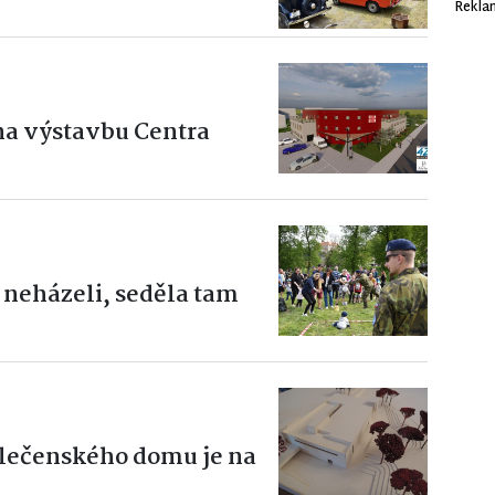
Rekla
 na výstavbu Centra
l neházeli, seděla tam
lečenského domu je na