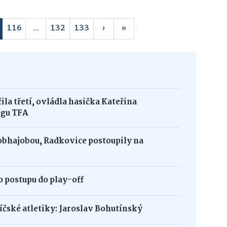
116
...
132
133
›
»
la třetí, ovládla hasička Kateřina
igu TFA
obhajobou, Radkovice postoupily na
 postupu do play-off
bíčské atletiky: Jaroslav Bohutínský