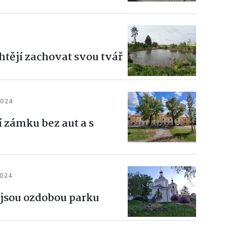
htějí zachovat svou tvář
 2024
í zámku bez aut a s
2024
 jsou ozdobou parku