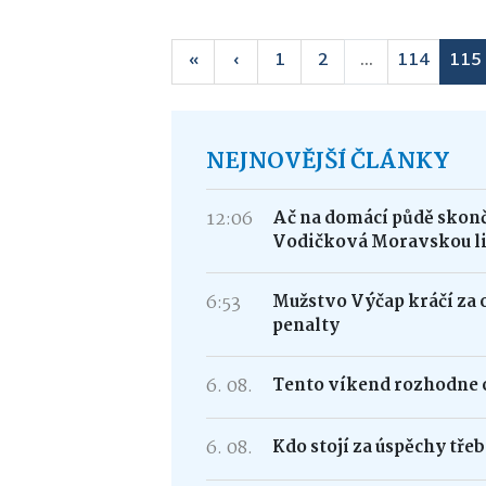
«
‹
1
2
...
114
115
NEJNOVĚJŠÍ ČLÁNKY
12:06
Ač na domácí půdě skonči
Vodičková Moravskou l
6:53
Mužstvo Výčap kráčí za 
penalty
6. 08.
Tento víkend rozhodne o
6. 08.
Kdo stojí za úspěchy tře