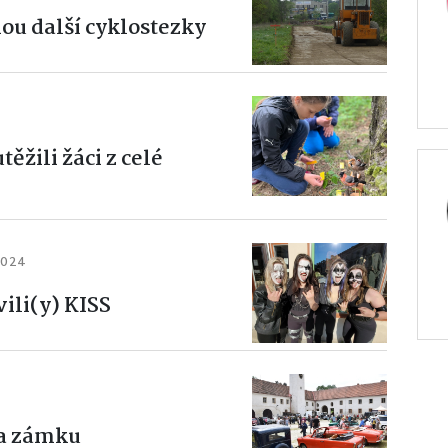
nou další cyklostezky
utěžili žáci z celé
 2024
vili(y) KISS
na zámku