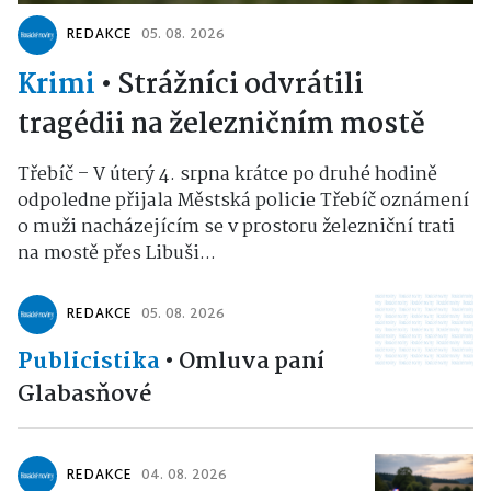
REDAKCE
05. 08. 2026
Krimi
•
Strážníci odvrátili
tragédii na železničním mostě
Třebíč – V úterý 4. srpna krátce po druhé hodině
odpoledne přijala Městská policie Třebíč oznámení
o muži nacházejícím se v prostoru železniční trati
na mostě přes Libuši...
REDAKCE
05. 08. 2026
Publicistika
•
Omluva paní
Glabasňové
REDAKCE
04. 08. 2026