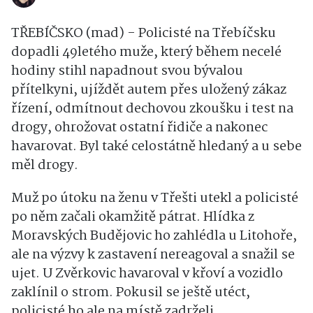
TŘEBÍČSKO (mad) - Policisté na Třebíčsku
dopadli 49letého muže, který během necelé
hodiny stihl napadnout svou bývalou
přítelkyni, ujíždět autem přes uložený zákaz
řízení, odmítnout dechovou zkoušku i test na
drogy, ohrožovat ostatní řidiče a nakonec
havarovat. Byl také celostátně hledaný a u sebe
měl drogy.
Muž po útoku na ženu v Třešti utekl a policisté
po něm začali okamžitě pátrat. Hlídka z
Moravských Budějovic ho zahlédla u Litohoře,
ale na výzvy k zastavení nereagoval a snažil se
ujet. U Zvěrkovic havaroval v křoví a vozidlo
zaklínil o strom. Pokusil se ještě utéct,
policisté ho ale na místě zadrželi.