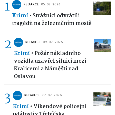
1
REDAKCE
05. 08. 2026
Krimi
•
Strážníci odvrátili
tragédii na železničním mostě
2
REDAKCE
09. 07. 2026
Krimi
•
Požár nákladního
vozidla uzavřel silnici mezi
Kralicemi a Náměští nad
Oslavou
3
REDAKCE
27. 07. 2026
Krimi
•
Víkendové policejní
události z Třebíčska