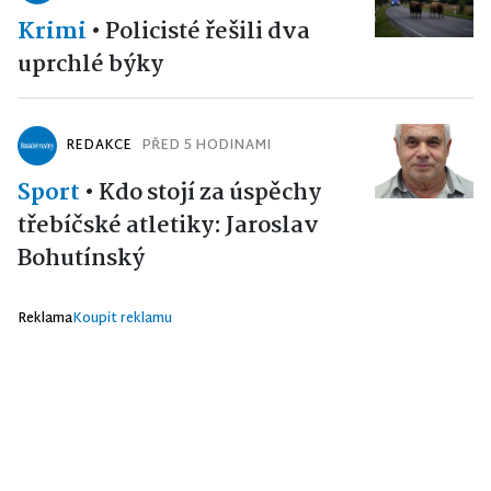
Krimi
•
Policisté řešili dva
uprchlé býky
REDAKCE
PŘED 5 HODINAMI
Sport
•
Kdo stojí za úspěchy
třebíčské atletiky: Jaroslav
Bohutínský
Reklama
Koupit reklamu