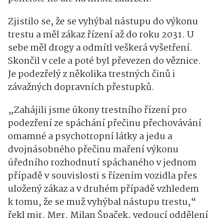
Zjistilo se, že se vyhýbal nástupu do výkonu
trestu a měl zákaz řízení až do roku 2031. U
sebe měl drogy a odmítl veškerá vyšetření.
Skončil v cele a poté byl převezen do věznice.
Je podezřelý z několika trestných činů i
závažných dopravních přestupků.
„Zahájili jsme úkony trestního řízení pro
podezření ze spáchání přečinu přechovávání
omamné a psychotropní látky a jedu a
dvojnásobného přečinu maření výkonu
úředního rozhodnutí spáchaného v jednom
případě v souvislosti s řízením vozidla přes
uložený zákaz a v druhém případě vzhledem
k tomu, že se muž vyhýbal nástupu trestu,“
řekl mjr. Mgr. Milan Špaček, vedoucí oddělení