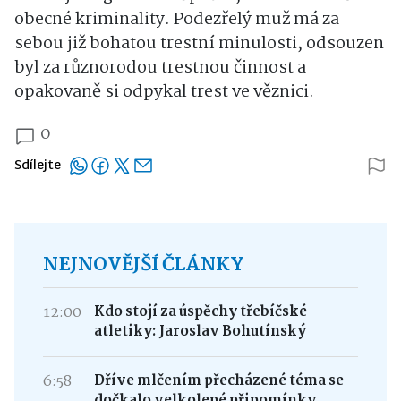
obecné kriminality. Podezřelý muž má za
sebou již bohatou trestní minulosti, odsouzen
byl za různorodou trestnou činnost a
opakovaně si odpykal trest ve věznici.
0
Sdílejte
NEJNOVĚJŠÍ ČLÁNKY
12:00
Kdo stojí za úspěchy třebíčské
atletiky: Jaroslav Bohutínský
6:58
Dříve mlčením přecházené téma se
dočkalo velkolepé připomínky