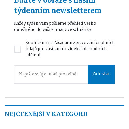
Buďte v obraze s naším
týdenním newsletterem
Každý týden vám pošleme přehled všeho
důležitého do vaší e-mailové schránky.
Souhlasím se
Zásadami zpracování osobních
údajů
pro zasílání novinek a obchodních
sdělení
Odeslat
NEJČTENĚJŠÍ V KATEGORII