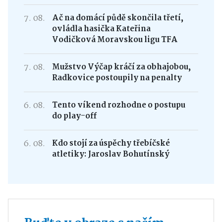
7. 08.
Ač na domácí půdě skončila třetí,
ovládla hasička Kateřina
Vodičková Moravskou ligu TFA
7. 08.
Mužstvo Výčap kráčí za obhajobou,
Radkovice postoupily na penalty
6. 08.
Tento víkend rozhodne o postupu
do play-off
6. 08.
Kdo stojí za úspěchy třebíčské
atletiky: Jaroslav Bohutínský