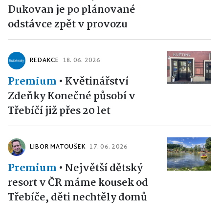
Dukovan je po plánované
odstávce zpět v provozu
REDAKCE
18. 06. 2026
Premium
•
Květinářství
Zdeňky Konečné působí v
Třebíčí již přes 20 let
LIBOR MATOUŠEK
17. 06. 2026
Premium
•
Největší dětský
resort v ČR máme kousek od
Třebíče, děti nechtěly domů