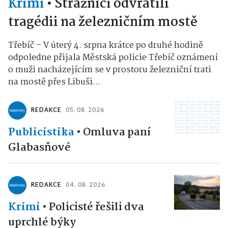
Krimi
•
Strážníci odvrátili
tragédii na železničním mostě
Třebíč – V úterý 4. srpna krátce po druhé hodině
odpoledne přijala Městská policie Třebíč oznámení
o muži nacházejícím se v prostoru železniční trati
na mostě přes Libuši...
REDAKCE
05. 08. 2026
Publicistika
•
Omluva paní
Glabasňové
REDAKCE
04. 08. 2026
Krimi
•
Policisté řešili dva
uprchlé býky