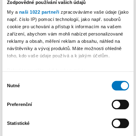
Zodpovědné používání vašich údajů
My a
naši 1022 partneři
zpracováváme vaše údaje (jako
např. číslo IP) pomocí technologií, jako např. souborů
cookie pro uchování a přístup k informacím na vašem
PETRA KLEMENTOVÁ
zařízení, abychom vám mohli nabízet personalizované
reklamy a obsah, měření reklam a obsahu, náhled na
08. 08.
návštěvníky a vývoj produktů. Máte možnosti ohledně
toho, kdo vaše údaje používá a k jakým účelům.
Pokud to povolíte, rádi bychom také:
Shromažďovali informace o vaší geografické
Výběr
Nutné
poloze, které mohou být přesné na několik metrů
PREMIUM
souhlasu
Identifikovali vaše zařízení pomocí aktivního
skenování pro konkrétní charakteristiky (otisk prstu)
Preferenční
Zjistěte více o tom, jak zpracováváme vaše osobní
údaje, a nastavte si předvolby v
části s podrobnostmi
.
Statistické
Svůj souhlas můžete kdykoliv změnit nebo odvolat v
části Prohlášení o souborech cookie.