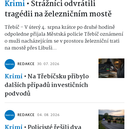
Krimi
•
Strážníci odvrátili
tragédii na železničním mostě
Třebíč – V úterý 4. srpna krátce po druhé hodině
odpoledne přijala Městská policie Třebíč oznámení
o muži nacházejícím se v prostoru železniční trati
na mostě přes Libuši...
REDAKCE
30. 07. 2026
Krimi
•
Na Třebíčsku přibylo
dalších případů investičních
podvodů
REDAKCE
04. 08. 2026
Krimi
•
Policisté řešili dva