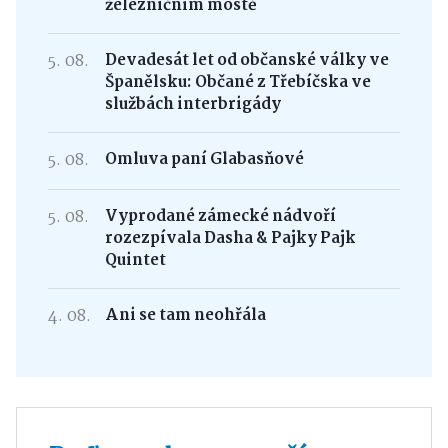
železničním mostě
5. 08.
Devadesát let od občanské války ve
Španělsku: Občané z Třebíčska ve
službách interbrigády
5. 08.
Omluva paní Glabasňové
5. 08.
Vyprodané zámecké nádvoří
rozezpívala Dasha & Pajky Pajk
Quintet
4. 08.
Ani se tam neohřála