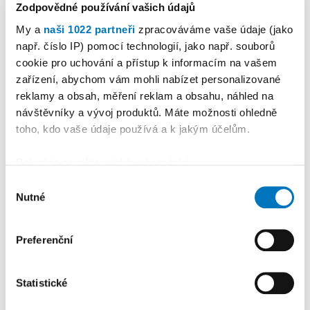
Zodpovědné používání vašich údajů
My a
naši 1022 partneři
zpracováváme vaše údaje (jako
např. číslo IP) pomocí technologií, jako např. souborů
cookie pro uchování a přístup k informacím na vašem
PETRA KLEMENTOVÁ
zařízení, abychom vám mohli nabízet personalizované
reklamy a obsah, měření reklam a obsahu, náhled na
08. 08.
návštěvníky a vývoj produktů. Máte možnosti ohledně
toho, kdo vaše údaje používá a k jakým účelům.
Pokud to povolíte, rádi bychom také:
Shromažďovali informace o vaší geografické
Výběr
Nutné
poloze, které mohou být přesné na několik metrů
souhlasu
PREMIUM
Identifikovali vaše zařízení pomocí aktivního
skenování pro konkrétní charakteristiky (otisk prstu)
Preferenční
Zjistěte více o tom, jak zpracováváme vaše osobní
údaje, a nastavte si předvolby v
části s podrobnostmi
.
Statistické
Svůj souhlas můžete kdykoliv změnit nebo odvolat v
části Prohlášení o souborech cookie.