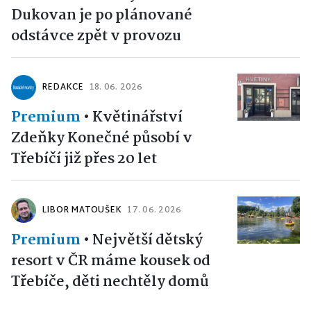
Dukovan je po plánované
odstávce zpět v provozu
REDAKCE
18. 06. 2026
Premium
•
Květinářství
Zdeňky Konečné působí v
Třebíčí již přes 20 let
LIBOR MATOUŠEK
17. 06. 2026
Premium
•
Největší dětský
resort v ČR máme kousek od
Třebíče, děti nechtěly domů