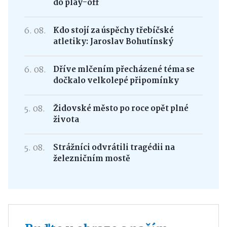
do play-off
6. 08.
Kdo stojí za úspěchy třebíčské
atletiky: Jaroslav Bohutínský
6. 08.
Dříve mlčením přecházené téma se
dočkalo velkolepé připomínky
5. 08.
Židovské město po roce opět plné
života
5. 08.
Strážníci odvrátili tragédii na
železničním mostě