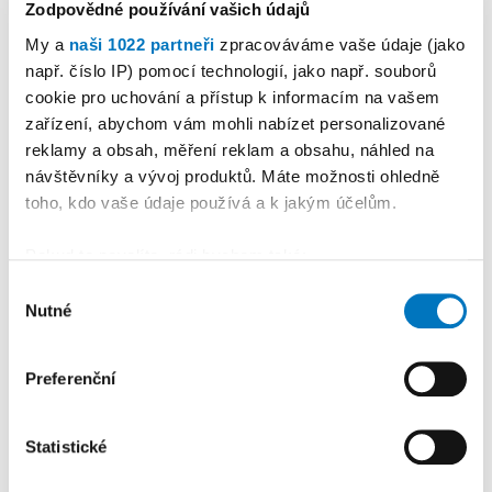
Zodpovědné používání vašich údajů
My a
naši 1022 partneři
zpracováváme vaše údaje (jako
např. číslo IP) pomocí technologií, jako např. souborů
cookie pro uchování a přístup k informacím na vašem
PETRA KLEMENTOVÁ
zařízení, abychom vám mohli nabízet personalizované
reklamy a obsah, měření reklam a obsahu, náhled na
08. 08.
návštěvníky a vývoj produktů. Máte možnosti ohledně
toho, kdo vaše údaje používá a k jakým účelům.
Pokud to povolíte, rádi bychom také:
Shromažďovali informace o vaší geografické
Výběr
Nutné
poloze, které mohou být přesné na několik metrů
souhlasu
PREMIUM
Identifikovali vaše zařízení pomocí aktivního
skenování pro konkrétní charakteristiky (otisk prstu)
Preferenční
Zjistěte více o tom, jak zpracováváme vaše osobní
údaje, a nastavte si předvolby v
části s podrobnostmi
.
Statistické
Svůj souhlas můžete kdykoliv změnit nebo odvolat v
části Prohlášení o souborech cookie.