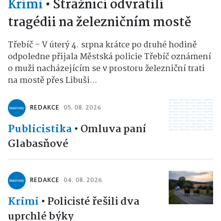
Krimi
•
Strážníci odvrátili
tragédii na železničním mostě
Třebíč – V úterý 4. srpna krátce po druhé hodině
odpoledne přijala Městská policie Třebíč oznámení
o muži nacházejícím se v prostoru železniční trati
na mostě přes Libuši...
REDAKCE
05. 08. 2026
Publicistika
•
Omluva paní
Glabasňové
REDAKCE
04. 08. 2026
Krimi
•
Policisté řešili dva
uprchlé býky