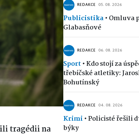
REDAKCE
05. 08. 2026
Publicistika
•
Omluva p
Glabasňové
REDAKCE
06. 08. 2026
Sport
•
Kdo stojí za úsp
třebíčské atletiky: Jaro
Bohutínský
REDAKCE
04. 08. 2026
Krimi
•
Policisté řešili 
býky
ili tragédii na