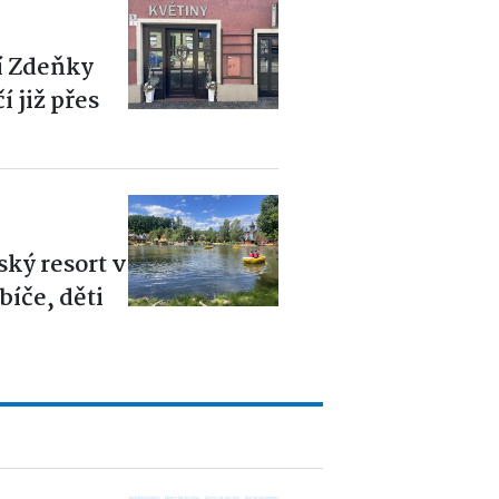
í Zdeňky
 již přes
6
ský resort v
íče, děti