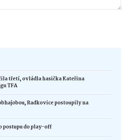
la třetí, ovládla hasička Kateřina
igu TFA
obhajobou, Radkovice postoupily na
 postupu do play-off