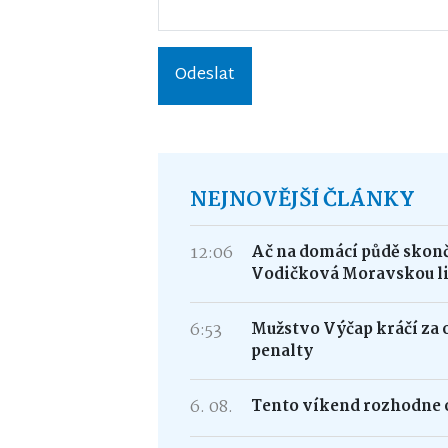
Odeslat
NEJNOVĚJŠÍ ČLÁNKY
12:06
Ač na domácí půdě skonči
Vodičková Moravskou l
6:53
Mužstvo Výčap kráčí za 
penalty
6. 08.
Tento víkend rozhodne o