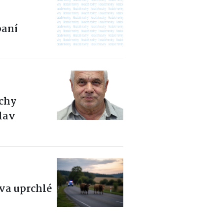
aní
ěchy
slav
dva uprchlé