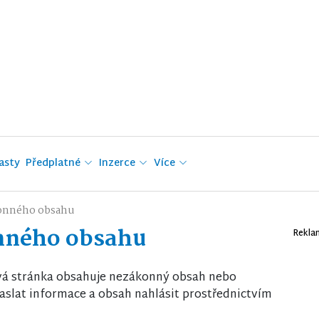
asty
Předplatné
Inzerce
Více
onného obsahu
nného obsahu
Rekla
vá stránka obsahuje nezákonný obsah nebo
slat informace a obsah nahlásit prostřednictvím