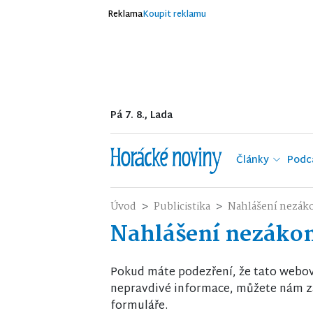
Reklama
Koupit reklamu
Pá 7. 8., Lada
Články
Podc
Úvod
Publicistika
Nahlášení nezák
Nahlášení nezáko
Pokud máte podezření, že tato webo
nepravdivé informace, můžete nám za
formuláře.