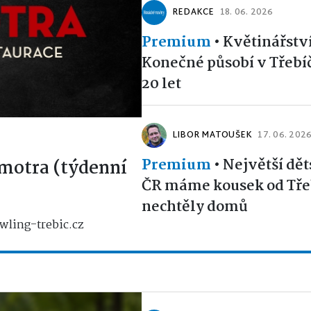
REDAKCE
18. 06. 2026
Premium
•
Květinářstv
Konečné působí v Třebíčí
20 let
LIBOR MATOUŠEK
17. 06. 202
Premium
•
Největší dět
motra (týdenní
ČR máme kousek od Třeb
nechtěly domů
wling-trebic.cz