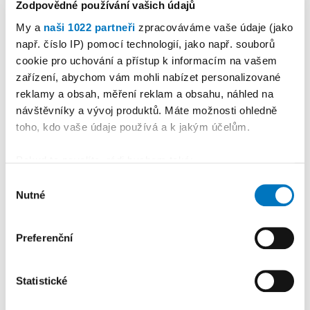
Zodpovědné používání vašich údajů
My a
naši 1022 partneři
zpracováváme vaše údaje (jako
např. číslo IP) pomocí technologií, jako např. souborů
cookie pro uchování a přístup k informacím na vašem
PETRA KLEMENTOVÁ
zařízení, abychom vám mohli nabízet personalizované
reklamy a obsah, měření reklam a obsahu, náhled na
11. 08.
návštěvníky a vývoj produktů. Máte možnosti ohledně
toho, kdo vaše údaje používá a k jakým účelům.
Pokud to povolíte, rádi bychom také:
Shromažďovali informace o vaší geografické
Výběr
Nutné
poloze, které mohou být přesné na několik metrů
PREMIUM
souhlasu
Identifikovali vaše zařízení pomocí aktivního
skenování pro konkrétní charakteristiky (otisk prstu)
Preferenční
Zjistěte více o tom, jak zpracováváme vaše osobní
údaje, a nastavte si předvolby v
části s podrobnostmi
.
Statistické
Svůj souhlas můžete kdykoliv změnit nebo odvolat v
části Prohlášení o souborech cookie.