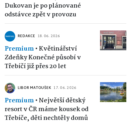
Dukovan je po plánované
odstávce zpět v provozu
REDAKCE
18. 06. 2026
Premium
•
Květinářství
Zdeňky Konečné působí v
Třebíčí již přes 20 let
LIBOR MATOUŠEK
17. 06. 2026
Premium
•
Největší dětský
resort v ČR máme kousek od
Třebíče, děti nechtěly domů