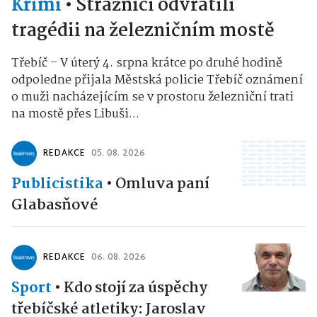
Krimi
•
Strážníci odvrátili
tragédii na železničním mostě
Třebíč – V úterý 4. srpna krátce po druhé hodině
odpoledne přijala Městská policie Třebíč oznámení
o muži nacházejícím se v prostoru železniční trati
na mostě přes Libuši...
REDAKCE
05. 08. 2026
Publicistika
•
Omluva paní
Glabasňové
REDAKCE
06. 08. 2026
Sport
•
Kdo stojí za úspěchy
třebíčské atletiky: Jaroslav