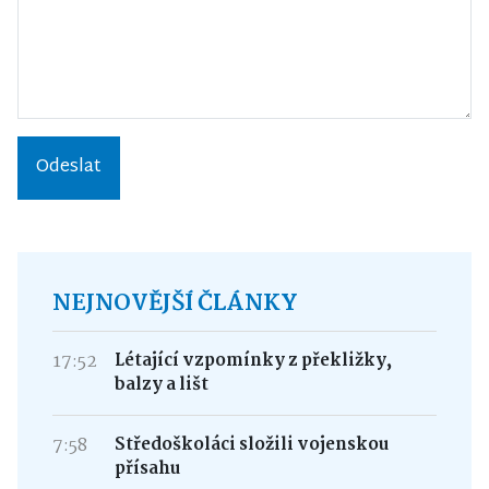
Odeslat
NEJNOVĚJŠÍ ČLÁNKY
17:52
Létající vzpomínky z překližky,
balzy a lišt
7:58
Středoškoláci složili vojenskou
přísahu