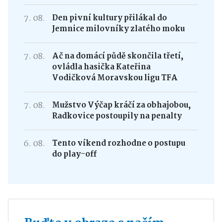
7. 08.
Den pivní kultury přilákal do
Jemnice milovníky zlatého moku
7. 08.
Ač na domácí půdě skončila třetí,
ovládla hasička Kateřina
Vodičková Moravskou ligu TFA
7. 08.
Mužstvo Výčap kráčí za obhajobou,
Radkovice postoupily na penalty
6. 08.
Tento víkend rozhodne o postupu
do play-off