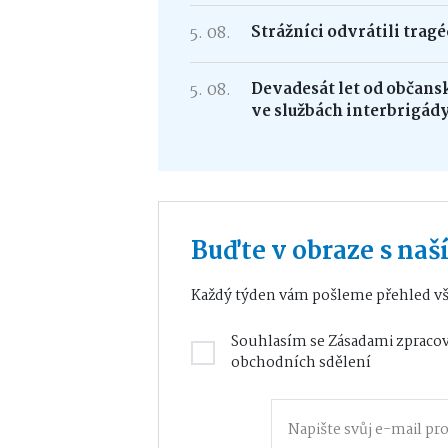
5. 08.
Strážníci odvrátili trag
5. 08.
Devadesát let od občans
ve službách interbrigád
Buďte v obraze s na
Každý týden vám pošleme přehled vš
Souhlasím se
Zásadami zpracov
obchodních sdělení