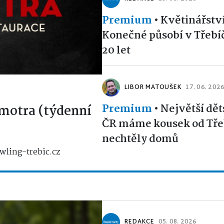
Premium
•
Květinářstv
Konečné působí v Třebíčí
20 let
LIBOR MATOUŠEK
17. 06. 202
Premium
•
Největší dět
motra (týdenní
ČR máme kousek od Třeb
nechtěly domů
wling-trebic.cz
REDAKCE
05. 08. 2026