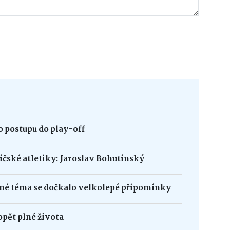
 postupu do play-off
bíčské atletiky: Jaroslav Bohutínský
né téma se dočkalo velkolepé připomínky
opět plné života