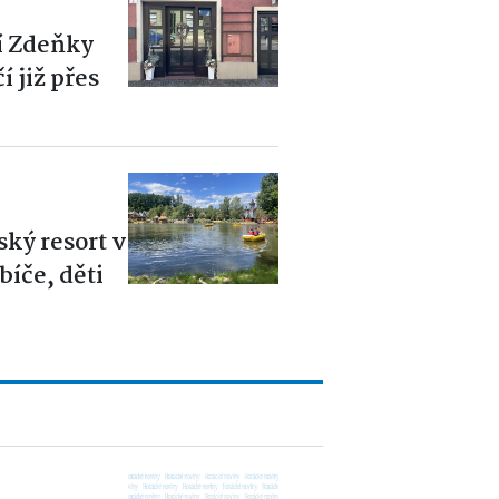
í Zdeňky
 již přes
6
ský resort v
íče, děti