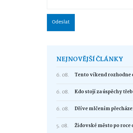
Odeslat
NEJNOVĚJŠÍ ČLÁNKY
6. 08.
Tento víkend rozhodne o
6. 08.
Kdo stojí za úspěchy tře
6. 08.
Dříve mlčením přecháze
5. 08.
Židovské město po roce 