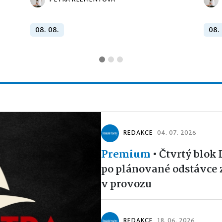
PETRA KLEMENTOVÁ
08. 08.
08.
REDAKCE
04. 07. 2026
Premium
•
Čtvrtý blok
po plánované odstávce 
v provozu
REDAKCE
18. 06. 2026