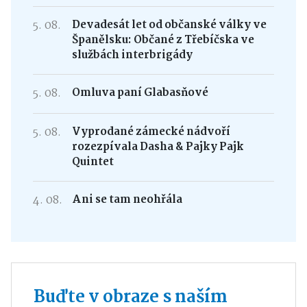
5. 08.
Devadesát let od občanské války ve
Španělsku: Občané z Třebíčska ve
službách interbrigády
5. 08.
Omluva paní Glabasňové
5. 08.
Vyprodané zámecké nádvoří
rozezpívala Dasha & Pajky Pajk
Quintet
4. 08.
Ani se tam neohřála
Buďte v obraze s naším