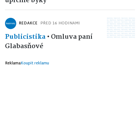
uprchlé býky
REDAKCE
PŘED 16 HODINAMI
Publicistika
•
Omluva paní
Glabasňové
Reklama
Koupit reklamu