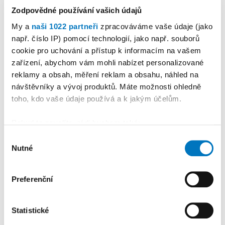
Zodpovědné používání vašich údajů
My a
naši 1022 partneři
zpracováváme vaše údaje (jako
např. číslo IP) pomocí technologií, jako např. souborů
cookie pro uchování a přístup k informacím na vašem
PETRA KLEMENTOVÁ
zařízení, abychom vám mohli nabízet personalizované
reklamy a obsah, měření reklam a obsahu, náhled na
návštěvníky a vývoj produktů. Máte možnosti ohledně
08. 08.
toho, kdo vaše údaje používá a k jakým účelům.
Pokud to povolíte, rádi bychom také:
Shromažďovali informace o vaší geografické
Výběr
Nutné
poloze, které mohou být přesné na několik metrů
souhlasu
PREMIUM
Identifikovali vaše zařízení pomocí aktivního
skenování pro konkrétní charakteristiky (otisk prstu)
Preferenční
Zjistěte více o tom, jak zpracováváme vaše osobní
údaje, a nastavte si předvolby v
části s podrobnostmi
.
Statistické
Svůj souhlas můžete kdykoliv změnit nebo odvolat v
části Prohlášení o souborech cookie.