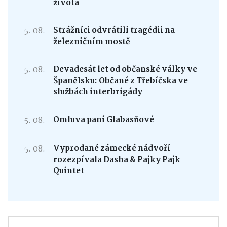
života
5. 08.
Strážníci odvrátili tragédii na
železničním mostě
5. 08.
Devadesát let od občanské války ve
Španělsku: Občané z Třebíčska ve
službách interbrigády
5. 08.
Omluva paní Glabasňové
5. 08.
Vyprodané zámecké nádvoří
rozezpívala Dasha & Pajky Pajk
Quintet