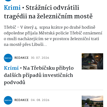
Krimi
•
Strážníci odvrátili
tragédii na železničním mostě
Třebíč – V úterý 4. srpna krátce po druhé hodině
odpoledne přijala Městská policie Třebíč oznámení
o muži nacházejícím se v prostoru železniční trati
na mostě přes Libuši...
REDAKCE
30. 07. 2026
Krimi
•
Na Třebíčsku přibylo
dalších případů investičních
podvodů
REDAKCE
04. 08. 2026