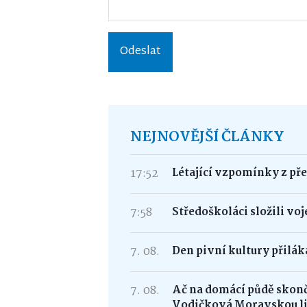
Odeslat
NEJNOVĚJŠÍ ČLÁNKY
17:52
Létající vzpomínky z přek
7:58
Středoškoláci složili vo
7. 08.
Den pivní kultury přilá
7. 08.
Ač na domácí půdě skonči
Vodičková Moravskou l