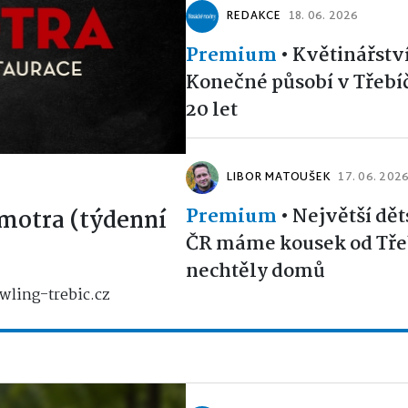
REDAKCE
18. 06. 2026
Premium
•
Květinářstv
Konečné působí v Třebíčí
20 let
LIBOR MATOUŠEK
17. 06. 202
Premium
•
Největší dět
motra (týdenní
ČR máme kousek od Třeb
nechtěly domů
wling-trebic.cz