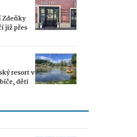
í Zdeňky
 již přes
6
ský resort v
íče, děti