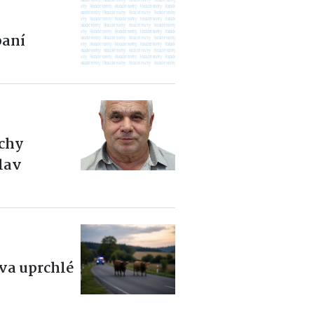
aní
ěchy
slav
dva uprchlé