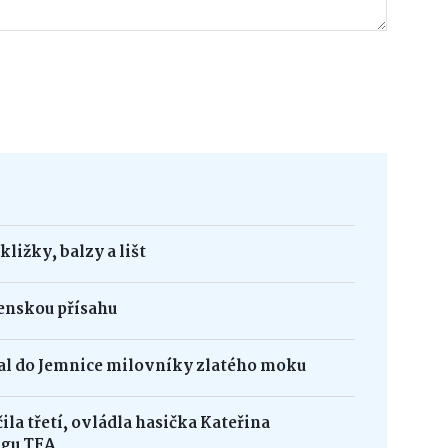
ližky, balzy a lišt
jenskou přísahu
kal do Jemnice milovníky zlatého moku
la třetí, ovládla hasička Kateřina
igu TFA