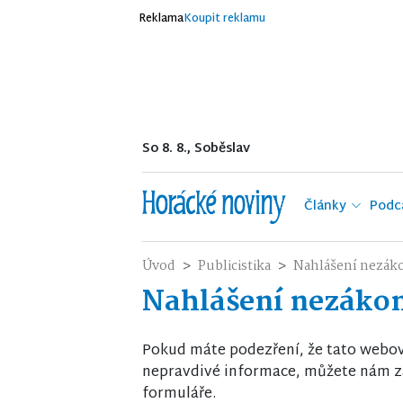
Reklama
Koupit reklamu
So 8. 8., Soběslav
Články
Podc
Úvod
Publicistika
Nahlášení nezák
Nahlášení nezáko
Pokud máte podezření, že tato webo
nepravdivé informace, můžete nám za
formuláře.