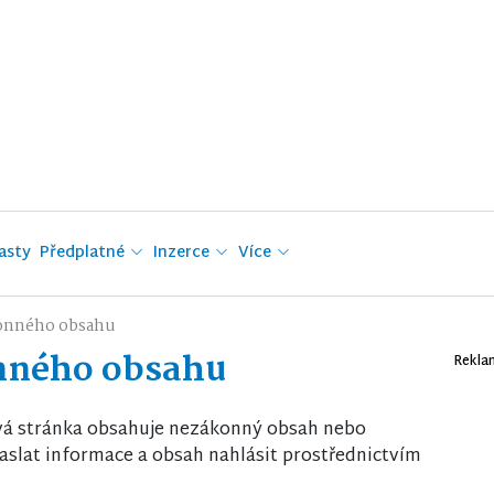
asty
Předplatné
Inzerce
Více
onného obsahu
nného obsahu
Rekla
vá stránka obsahuje nezákonný obsah nebo
slat informace a obsah nahlásit prostřednictvím