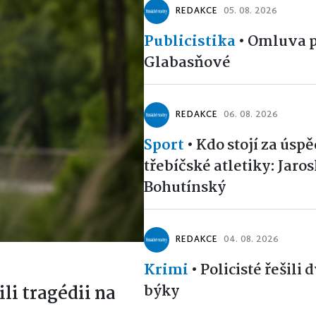
REDAKCE
05. 08. 2026
Publicistika
•
Omluva p
Glabasňové
REDAKCE
06. 08. 2026
Sport
•
Kdo stojí za úsp
třebíčské atletiky: Jaro
Bohutínský
REDAKCE
04. 08. 2026
Krimi
•
Policisté řešili 
býky
ili tragédii na