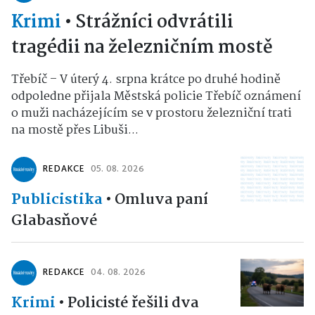
Krimi
•
Strážníci odvrátili
tragédii na železničním mostě
Třebíč – V úterý 4. srpna krátce po druhé hodině
odpoledne přijala Městská policie Třebíč oznámení
o muži nacházejícím se v prostoru železniční trati
na mostě přes Libuši...
REDAKCE
05. 08. 2026
Publicistika
•
Omluva paní
Glabasňové
REDAKCE
04. 08. 2026
Krimi
•
Policisté řešili dva