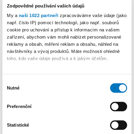
Zodpovědné používání vašich údajů
My a
naši 1022 partneři
zpracováváme vaše údaje (jako
např. číslo IP) pomocí technologií, jako např. souborů
cookie pro uchování a přístup k informacím na vašem
PETRA KLEMENTOVÁ
zařízení, abychom vám mohli nabízet personalizované
reklamy a obsah, měření reklam a obsahu, náhled na
návštěvníky a vývoj produktů. Máte možnosti ohledně
08. 08.
toho, kdo vaše údaje používá a k jakým účelům.
Pokud to povolíte, rádi bychom také:
Shromažďovali informace o vaší geografické
Výběr
Nutné
poloze, které mohou být přesné na několik metrů
souhlasu
PREMIUM
Identifikovali vaše zařízení pomocí aktivního
skenování pro konkrétní charakteristiky (otisk prstu)
Preferenční
Zjistěte více o tom, jak zpracováváme vaše osobní
údaje, a nastavte si předvolby v
části s podrobnostmi
.
Statistické
Svůj souhlas můžete kdykoliv změnit nebo odvolat v
části Prohlášení o souborech cookie.