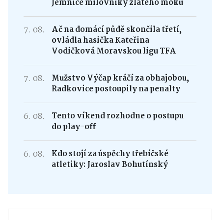
Jemnice milovníky zlatého moku
7. 08.
Ač na domácí půdě skončila třetí,
ovládla hasička Kateřina
Vodičková Moravskou ligu TFA
7. 08.
Mužstvo Výčap kráčí za obhajobou,
Radkovice postoupily na penalty
6. 08.
Tento víkend rozhodne o postupu
do play-off
6. 08.
Kdo stojí za úspěchy třebíčské
atletiky: Jaroslav Bohutínský