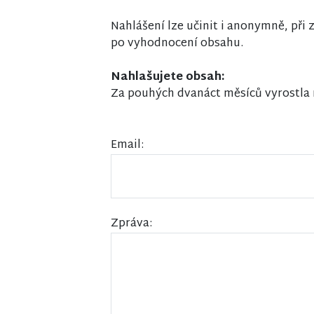
Nahlášení lze učinit i anonymně, př
po vyhodnocení obsahu.
Nahlašujete obsah:
Za pouhých dvanáct měsíců vyrostla m
Email:
Zpráva: