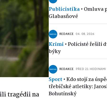
Publicistika
•
Omluva p
Glabasňové
REDAKCE
04. 08. 2026
Krimi
•
Policisté řešili 
býky
REDAKCE
PŘED 21 HODINAMI
Sport
•
Kdo stojí za úsp
třebíčské atletiky: Jaro
Bohutínský
ili tragédii na