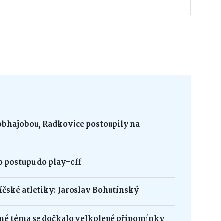
obhajobou, Radkovice postoupily na
 postupu do play-off
bíčské atletiky: Jaroslav Bohutínský
né téma se dočkalo velkolepé připomínky