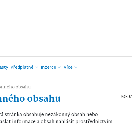
asty
Předplatné
Inzerce
Více
onného obsahu
nného obsahu
Rekla
vá stránka obsahuje nezákonný obsah nebo
slat informace a obsah nahlásit prostřednictvím