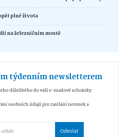
opět plné života
édii na železničním mostě
ším týdenním newsletterem
eho důležitého do vaší e-mailové schránky.
ání osobních údajů
pro zasílání novinek a
Odeslat