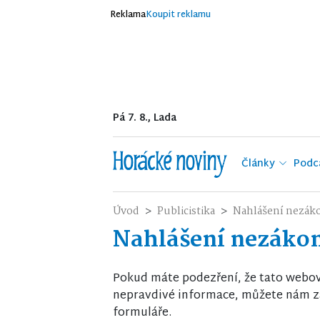
Reklama
Koupit reklamu
Pá 7. 8., Lada
Články
Podc
Úvod
Publicistika
Nahlášení nezák
Nahlášení nezáko
Pokud máte podezření, že tato webo
nepravdivé informace, můžete nám za
formuláře.