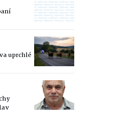
aní
dva uprchlé
ěchy
slav