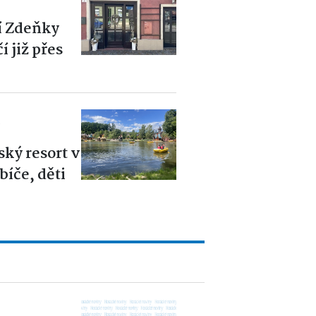
í Zdeňky
 již přes
6
ský resort v
íče, děti