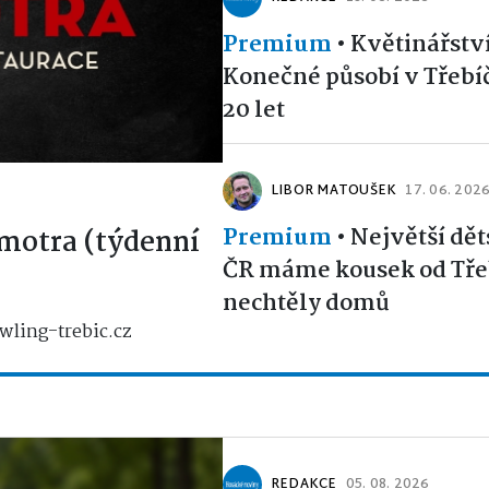
Premium
•
Květinářstv
Konečné působí v Třebíčí
20 let
LIBOR MATOUŠEK
17. 06. 202
Premium
•
Největší dět
motra (týdenní
ČR máme kousek od Třeb
nechtěly domů
wling-trebic.cz
REDAKCE
05. 08. 2026