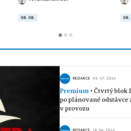
PETRA KLEMENTOVÁ
08. 08.
08.
REDAKCE
04. 07. 2026
Premium
•
Čtvrtý blok
po plánované odstávce 
v provozu
REDAKCE
18. 06. 2026