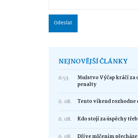
Odeslat
NEJNOVĚJŠÍ ČLÁNKY
6:53
Mužstvo Výčap kráčí za 
penalty
6. 08.
Tento víkend rozhodne o
6. 08.
Kdo stojí za úspěchy tře
6. 08.
Dříve mlčením přecháze