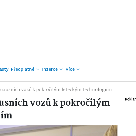
asty
Předplatné
Inzerce
Více
luxusních vozů k pokročilým leteckým technologiím
usních vozů k pokročilým
Rekla
iím