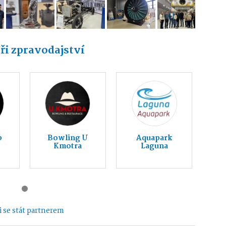
ři zpravodajství
b
Bowling U
Aquapark
Kmotra
Laguna
 se stát partnerem