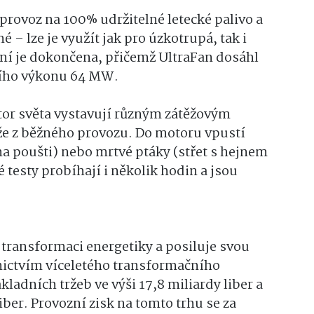
provoz na 100% udržitelné letecké palivo a
é – lze je využít jak pro úzkotrupá, tak i
ání je dokončena, přičemž UltraFan dosáhl
dního výkonu 64 MW.
tor světa vystavují různým zátěžovým
e z běžného provozu. Do motoru vpustí
na poušti) nebo mrtvé ptáky (střet s hejnem
 testy probíhají i několik hodin a jsou
 transformaci energetiky a posiluje svou
ictvím víceletého transformačního
ladních tržeb ve výši 17,8 miliardy liber a
iber. Provozní zisk na tomto trhu se za