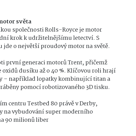
motor světa
kou společnosti Rolls-Royce je motor
dní krok k udržitelnějšímu letectví. S
 jde o největší proudový motor na světě.
oti první generaci motorů Trent, přičemž
 oxidů dusíku až o 40 %. Klíčovou roli hrají
y – například lopatky kombinující titan a
yráběny pomocí robotizovaného 3D tisku.
ím centru Testbed 80 právě v Derby,
dy na vybudování super moderního
na 90 milionů liber