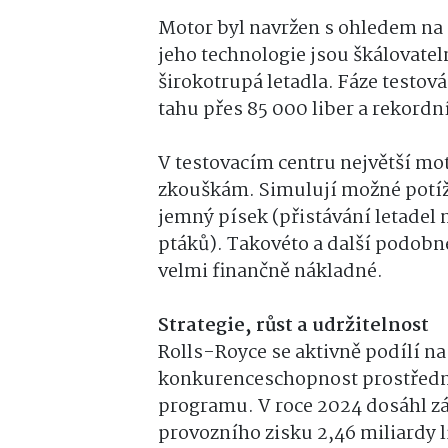
Motor byl navržen s ohledem na 
jeho technologie jsou škálovateln
širokotrupá letadla. Fáze testov
tahu přes 85 000 liber a rekor
V testovacím centru největší mo
zkouškám. Simulují možné potíž
jemný písek (přistávání letadel 
ptáků). Takovéto a další podobné
velmi finančně nákladné.
Strategie,
růst a udržitelnost
Rolls-Royce se aktivně podílí na
konkurenceschopnost prostředn
programu. V roce 2024 dosáhl zák
provozního zisku 2,46 miliardy l