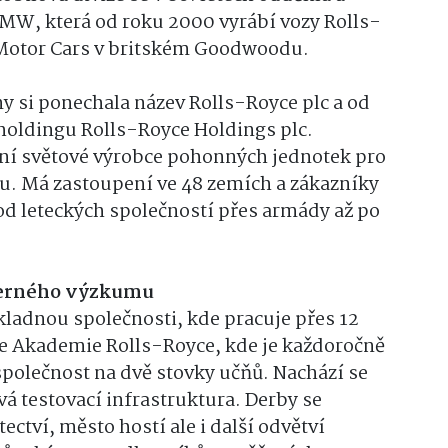
BMW, která od roku 2000 vyrábí vozy Rolls-
Motor Cars v britském Goodwoodu.
my si ponechala název Rolls-Royce plc a od
holdingu Rolls-Royce Holdings plc.
dní světové výrobce pohonných jednotek pro
ku. Má zastoupení ve 48 zemích a zákazníky
, od leteckých společností přes armády až po
derného výzkumu
ákladnou společnosti, kde pracuje přes 12
e Akademie Rolls-Royce, kde je každoročně
společnost na dvě stovky učňů. Nachází se
vá testovací infrastruktura. Derby se
ectví, město hostí ale i další odvětví