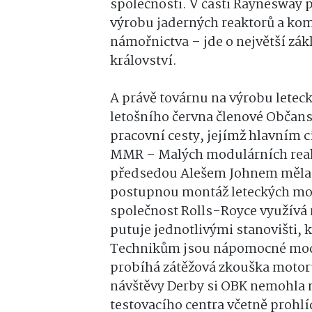
společnosti. V části Raynesway
výrobu jaderných reaktorů a ko
námořnictva – jde o největší z
království.
A právě továrnu na výrobu letec
letošního června členové Občan
pracovní cesty, jejímž hlavním 
MMR – Malých modulárních reakt
předsedou Alešem Johnem měla 
postupnou montáž leteckých mot
společnost Rolls-Royce využívá
putuje jednotlivými stanovišti,
Technikům jsou nápomocné mode
probíhá zátěžová zkouška motoru
návštěvy Derby si OBK nemohla 
testovacího centra včetně proh