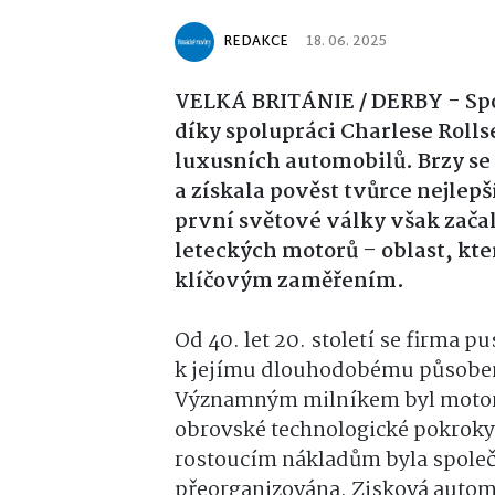
REDAKCE
18. 06. 2025
VELKÁ BRITÁNIE / DERBY - Spo
díky spolupráci Charlese Roll
luxusních automobilů. Brzy se
a získala pověst tvůrce nejlep
první světové války však začal
leteckých motorů – oblast, kte
klíčovým zaměřením.
Od 40. let 20. století se firma p
k jejímu dlouhodobému působení 
Významným milníkem byl motor RB
obrovské technologické pokroky,
rostoucím nákladům byla společn
přeorganizována. Zisková automob