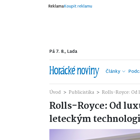
Reklama
Koupit reklamu
Pá 7. 8., Lada
Články
Podc
Úvod
Publicistika
Rolls-Royce: Od 
Rolls-Royce: Od lux
leteckým technolog