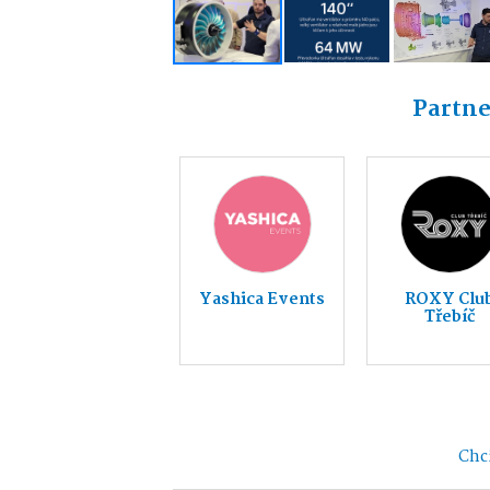
Partne
Yashica Events
ROXY Clu
Třebíč
Chci