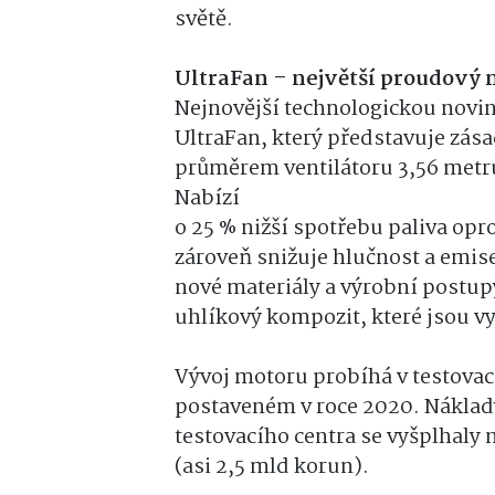
světě.
UltraFan – největší proudový 
Nejnovější technologickou novin
UltraFan, který představuje zása
průměrem ventilátoru 3,56 metru
Nabízí
o 25 % nižší spotřebu paliva opr
zároveň snižuje hlučnost a emise
nové materiály a výrobní postup
uhlíkový kompozit, které jsou v
Vývoj motoru probíhá v testovac
postaveném v roce 2020. Nákla
testovacího centra se vyšplhaly 
(asi 2,5 mld korun).