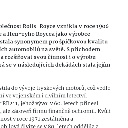
lečnost Rolls-Royce vznikla v roce 1906
se a Hen-ryho Roycea jako výrobce
 stala synonymem pro špičkovou kvalitu
ších automobilů na světě. S příchodem
a rozšiřovat svou činnost i o výrobu
rá se v následujících dekádách stala jejím
ustila do vývoje tryskových motorů, což vedlo
ve vojenském i civilním letectví.
211, jehož vývoj v 60. letech přinesl
 ale zároveň firmu finančně ochromil. Kvůli
ost v roce 1971 zestátněna a
ilová divize se v 80. letech oddělila a