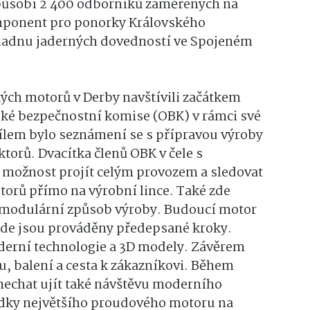
 působí 2 400 odborníků zaměřených na
mponent pro ponorky Královského
ákladnu jaderných dovedností ve Spojeném
kých motorů v Derby navštívili začátkem
ské bezpečnostní komise (OBK) v rámci své
cílem bylo seznámení se s přípravou výroby
orů. Dvacítka členů OBK v čele s
možnost projít celým provozem a sledovat
orů přímo na výrobní lince. Také zde
 modulární způsob výroby. Budoucí motor
 kde jsou prováděny předepsané kroky.
rní technologie a 3D modely. Závěrem
, balení a cesta k zákazníkovi. Během
nechat ujít také návštěvu moderního
lídky největšího proudového motoru na