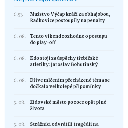
6:53
Mužstvo Výčap kráčí za obhajobou,
Radkovice postoupily na penalty
6. 08.
Tento víkend rozhodne o postupu
do play-off
6. 08.
Kdo stojí za úspěchy třebíčské
atletiky: Jaroslav Bohutínský
6. 08.
Dříve mlčením přecházené téma se
dočkalo velkolepé připomínky
5. 08.
Židovské město po roce opět plné
života
5. 08.
Strážníci odvrátili tragédii na