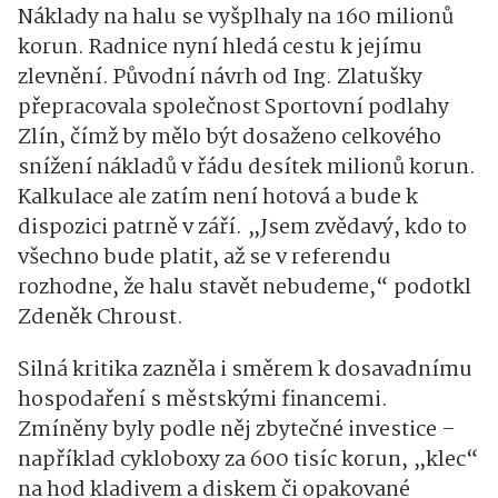
Náklady na halu se vyšplhaly na 160 milionů
korun. Radnice nyní hledá cestu k jejímu
zlevnění. Původní návrh od Ing. Zlatušky
přepracovala společnost Sportovní podlahy
Zlín, čímž by mělo být dosaženo celkového
snížení nákladů v řádu desítek milionů korun.
Kalkulace ale zatím není hotová a bude k
dispozici patrně v září. „Jsem zvědavý, kdo to
všechno bude platit, až se v referendu
rozhodne, že halu stavět nebudeme,“ podotkl
Zdeněk Chroust.
Silná kritika zazněla i směrem k dosavadnímu
hospodaření s městskými financemi.
Zmíněny byly podle něj zbytečné investice –
například cykloboxy za 600 tisíc korun, „klec“
na hod kladivem a diskem či opakované