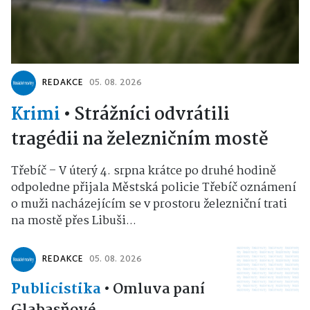
REDAKCE
05. 08. 2026
Krimi
•
Strážníci odvrátili
tragédii na železničním mostě
Třebíč – V úterý 4. srpna krátce po druhé hodině
odpoledne přijala Městská policie Třebíč oznámení
o muži nacházejícím se v prostoru železniční trati
na mostě přes Libuši...
REDAKCE
05. 08. 2026
Publicistika
•
Omluva paní
Glabasňové