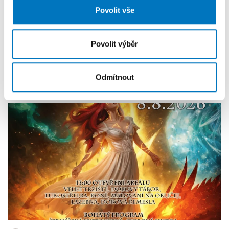
dalšími informacemi, které jste jim poskytli nebo které
Povolit vše
získali v důsledku toho, že používáte jejich služby.
Povolit výběr
KALENDÁŘ AKCÍ
Další
Odmítnout