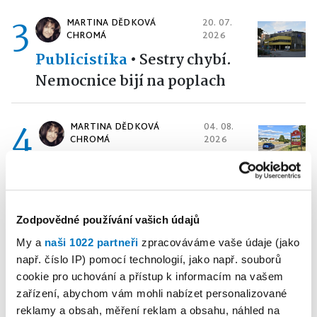
3
MARTINA DĚDKOVÁ
20. 07.
CHROMÁ
2026
Publicistika
•
Sestry chybí.
Nemocnice bijí na poplach
4
MARTINA DĚDKOVÁ
04. 08.
CHROMÁ
2026
Publicistika
•
Ani se tam
neohřála
Zodpovědné používání vašich údajů
5
PETRA KLEMENTOVÁ
16. 07. 2026
My a
naši 1022 partneři
zpracováváme vaše údaje (jako
např. číslo IP) pomocí technologií, jako např. souborů
Publicistika
•
„A přece se
cookie pro uchování a přístup k informacím na vašem
točí.“ V Dašovském mlýně se
zařízení, abychom vám mohli nabízet personalizované
roztočilo nové mlýnské kolo
reklamy a obsah, měření reklam a obsahu, náhled na