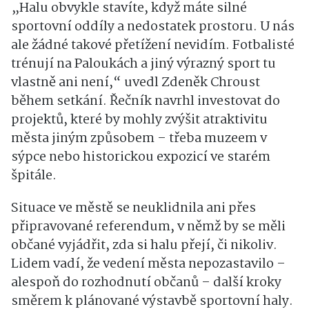
„Halu obvykle stavíte, když máte silné
sportovní oddíly a nedostatek prostoru. U nás
ale žádné takové přetížení nevidím. Fotbalisté
trénují na Paloukách a jiný výrazný sport tu
vlastně ani není,“ uvedl Zdeněk Chroust
během setkání. Řečník navrhl investovat do
projektů, které by mohly zvýšit atraktivitu
města jiným způsobem – třeba muzeem v
sýpce nebo historickou expozicí ve starém
špitále.
Situace ve městě se neuklidnila ani přes
připravované referendum, v němž by se měli
občané vyjádřit, zda si halu přejí, či nikoliv.
Lidem vadí, že vedení města nepozastavilo –
alespoň do rozhodnutí občanů – další kroky
směrem k plánované výstavbě sportovní haly.