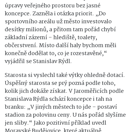
úpravy veřejného prostoru bez jasné
koncepce. Zazněla i otázka priorit. „Do
sportovního areálu už město investovalo
desítky milionů, a přitom tam pořád chybí
základní zázemí – hlediště, toalety,
občerstvení. Místo další haly bychom měli
konečně dodělat to, co je rozestavěné,“
vyjádřil se Stanislav Rýdl.
Starosta si vyslechl také výtky ohledně dotací.
Úspěšný starosta se prý pozná podle toho,
kolik jich dokáže získat. V Jaroměřicích podle
Stanislava Rýdla schází koncepce i tah na
branku: „V jiných městech to jde – postaví
stadion za polovinu ceny. U nás pořád slyšíme
jen sliby.“ Jako pozitivní příklad uvedl
Moravské Budějovice, které aktuálně