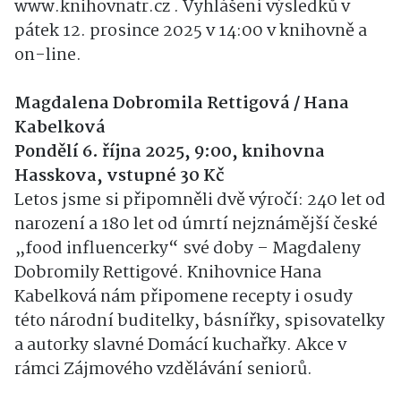
www.knihovnatr.cz . Vyhlášení výsledků v
pátek 12. prosince 2025 v 14:00 v knihovně a
on-line.
Magdalena Dobromila Rettigová / Hana
Kabelková
Pondělí 6. října 2025, 9:00, knihovna
Hasskova, vstupné 30 Kč
Letos jsme si připomněli dvě výročí: 240 let od
narození a 180 let od úmrtí nejznámější české
„food influencerky“ své doby – Magdaleny
Dobromily Rettigové. Knihovnice Hana
Kabelková nám připomene recepty i osudy
této národní buditelky, básnířky, spisovatelky
a autorky slavné Domácí kuchařky. Akce v
rámci Zájmového vzdělávání seniorů.