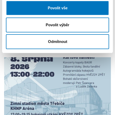
dalšími informacemi, které jste jim poskytli nebo které
Povolit vše
získali v důsledku toho, že používáte jejich služby.
Povolit výběr
Odmítnout
KALENDÁŘ AKCÍ
Další