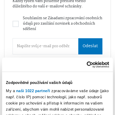
Každý týden vám pošleme přehled všeho
důležitého do vaší e-mailové schránky.
Souhlasím se
Zásadami zpracování osobních
údajů
pro zasílání novinek a obchodních
sdělení
Odeslat
NEJČTENĚJŠÍ V KATEGORII
Zodpovědné používání vašich údajů
My a
naši 1022 partneři
zpracováváme vaše údaje (jako
1
např. číslo IP) pomocí technologií, jako např. souborů
MARTINA DĚDKOVÁ CHROMÁ
10. 07. 2026
cookie pro uchování a přístup k informacím na vašem
Aktuálně
•
V Třebíči vypukla
zařízení, abychom vám mohli nabízet personalizované