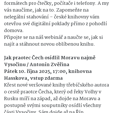
formátech pro čtečky, počítače i telefony. A my
vás naučíme, jak na to. Zapomeňte na
nelegální stahování – české knihovny vám
otevřou své digitální poklady přímo z pohodlí
domova.
Připojte se na náš webinář a naučte se, jak si
najít a stáhnout novou oblíbenou knihu.
Jak praotec Čech osídlil Moravu najmě
Vysočinu / Antonín Zvěřina
Pátek 10. října 2025, 17:00, knihovna
Hasskova, vstup zdarma
Křest nové veršované knihy třebíčského autora
o cestě praotce Čecha, který od řeky Volhy v
Rusku míří na západ, až dojde na Moravu a
postupně svými souputníky osídlí všechny
části Vysočiny. Sám dojde až na Říp.