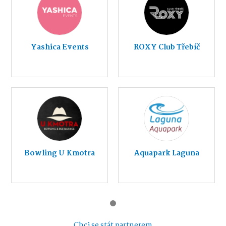
Yashica Events
ROXY Club Třebíč
Bowling U Kmotra
Aquapark Laguna
Chci se stát partnerem