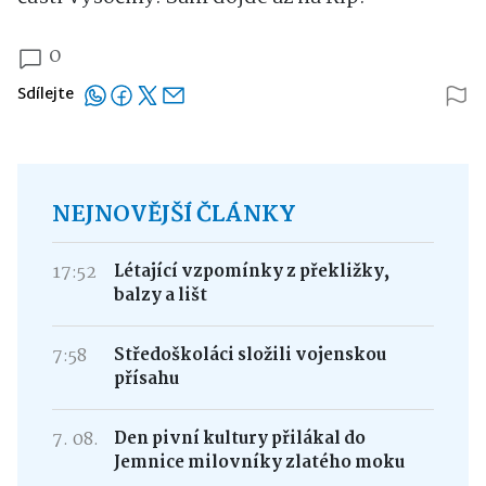
0
Sdílejte
NEJNOVĚJŠÍ ČLÁNKY
17:52
Létající vzpomínky z překližky,
balzy a lišt
7:58
Středoškoláci složili vojenskou
přísahu
7. 08.
Den pivní kultury přilákal do
Jemnice milovníky zlatého moku