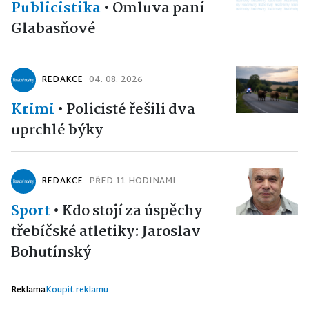
Publicistika
•
Omluva paní
Glabasňové
REDAKCE
04. 08. 2026
Krimi
•
Policisté řešili dva
uprchlé býky
REDAKCE
PŘED 11 HODINAMI
Sport
•
Kdo stojí za úspěchy
třebíčské atletiky: Jaroslav
Bohutínský
Reklama
Koupit reklamu