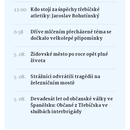
12:00
Kdo stojí za úspěchy třebíčské
atletiky: Jaroslav Bohutínský
6:58
Dříve mlčením přecházené téma se
dočkalo velkolepé připomínky
5. 08.
Židovské město po roce opět plné
života
5. 08.
Strážníci odvrátili tragédii na
železničním mostě
5. 08.
Devadesát let od občanské války ve
Španělsku: Občané z Třebíčska ve
službách interbrigády