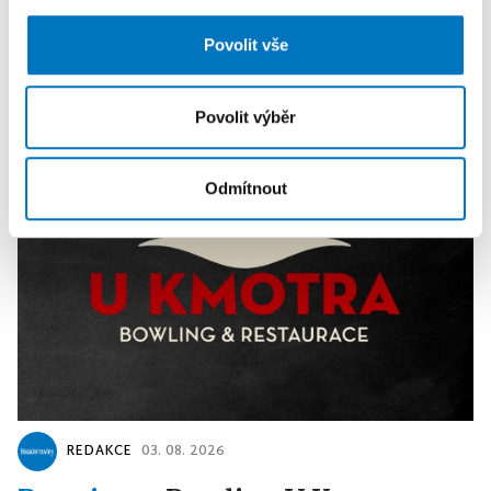
analýzy. Partneři tyto údaje mohou zkombinovat s
dalšími informacemi, které jste jim poskytli nebo které
PREMIUM
Povolit vše
získali v důsledku toho, že používáte jejich služby.
Povolit výběr
Odmítnout
REDAKCE
03. 08. 2026