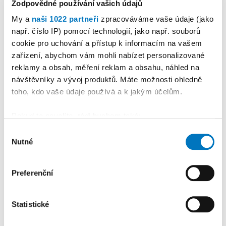
Zodpovědné používání vašich údajů
My a
naši 1022 partneři
zpracováváme vaše údaje (jako
např. číslo IP) pomocí technologií, jako např. souborů
cookie pro uchování a přístup k informacím na vašem
zařízení, abychom vám mohli nabízet personalizované
reklamy a obsah, měření reklam a obsahu, náhled na
návštěvníky a vývoj produktů. Máte možnosti ohledně
toho, kdo vaše údaje používá a k jakým účelům.
Pokud to povolíte, rádi bychom také:
Shromažďovali informace o vaší geografické
Výběr
Nutné
poloze, které mohou být přesné na několik metrů
souhlasu
Identifikovali vaše zařízení pomocí aktivního
skenování pro konkrétní charakteristiky (otisk prstu)
Preferenční
Zjistěte více o tom, jak zpracováváme vaše osobní
údaje, a nastavte si předvolby v
části s podrobnostmi
.
Statistické
Svůj souhlas můžete kdykoliv změnit nebo odvolat v
části Prohlášení o souborech cookie.
KALENDÁŘ AKCÍ
Další