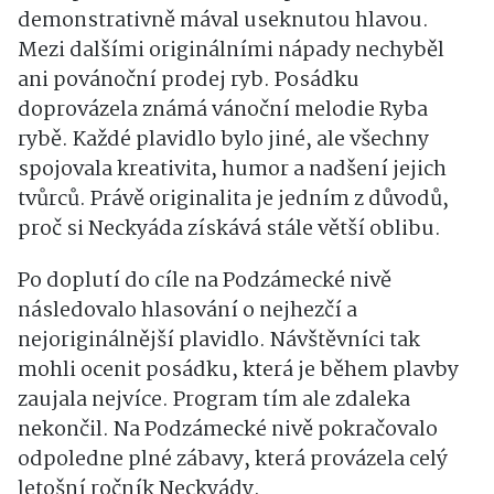
demonstrativně mával useknutou hlavou.
Mezi dalšími originálními nápady nechyběl
ani povánoční prodej ryb. Posádku
doprovázela známá vánoční melodie Ryba
rybě. Každé plavidlo bylo jiné, ale všechny
spojovala kreativita, humor a nadšení jejich
tvůrců. Právě originalita je jedním z důvodů,
proč si Neckyáda získává stále větší oblibu.
Po doplutí do cíle na Podzámecké nivě
následovalo hlasování o nejhezčí a
nejoriginálnější plavidlo. Návštěvníci tak
mohli ocenit posádku, která je během plavby
zaujala nejvíce. Program tím ale zdaleka
nekončil. Na Podzámecké nivě pokračovalo
odpoledne plné zábavy, která provázela celý
letošní ročník Neckyády.