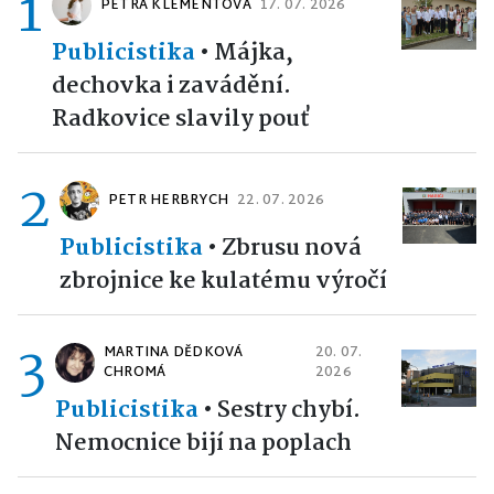
1
PETRA KLEMENTOVÁ
17. 07. 2026
Publicistika
•
Májka,
dechovka i zavádění.
Radkovice slavily pouť
2
PETR HERBRYCH
22. 07. 2026
Publicistika
•
Zbrusu nová
zbrojnice ke kulatému výročí
3
MARTINA DĚDKOVÁ
20. 07.
CHROMÁ
2026
Publicistika
•
Sestry chybí.
Nemocnice bijí na poplach