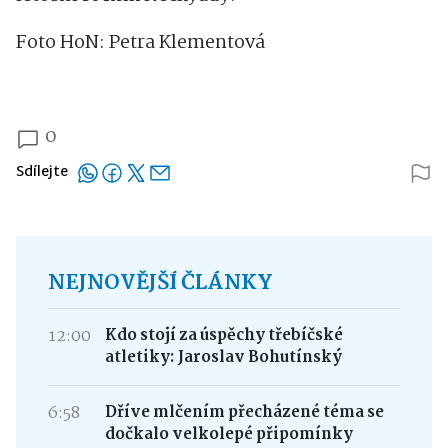
Foto HoN: Petra Klementová
0
Sdílejte
NEJNOVĚJŠÍ ČLÁNKY
12:00
Kdo stojí za úspěchy třebíčské
atletiky: Jaroslav Bohutínský
6:58
Dříve mlčením přecházené téma se
dočkalo velkolepé připomínky