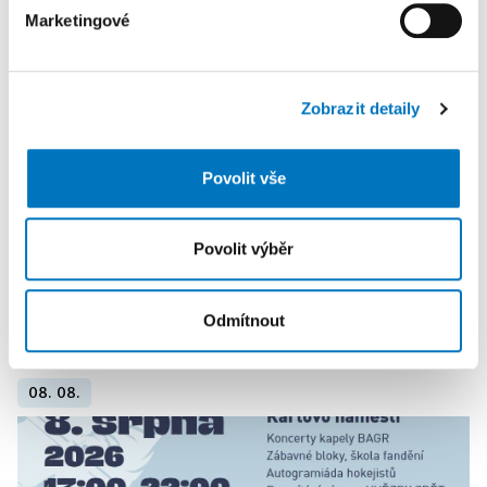
Marketingové
K personalizaci obsahu a reklam, poskytování funkcí
sociálních médií a analýze naší návštěvnosti využíváme
soubory cookie. Informace o tom, jak náš web používáte,
Zobrazit detaily
sdílíme se svými partnery pro sociální média, inzerci a
analýzy. Partneři tyto údaje mohou zkombinovat s
dalšími informacemi, které jste jim poskytli nebo které
Povolit vše
získali v důsledku toho, že používáte jejich služby.
Povolit výběr
Odmítnout
PETRA KLEMENTOVÁ
08. 08.