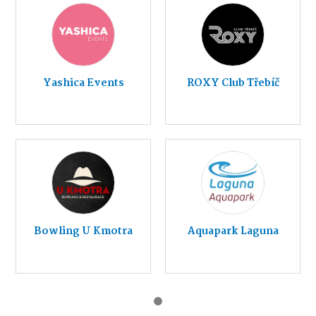
Yashica Events
ROXY Club Třebíč
Bowling U Kmotra
Aquapark Laguna