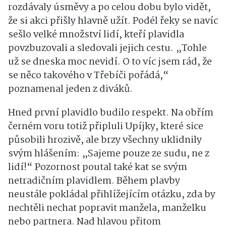
rozdávaly úsměvy a po celou dobu bylo vidět,
že si akci přišly hlavně užít. Podél řeky se navíc
sešlo velké množství lidí, kteří plavidla
povzbuzovali a sledovali jejich cestu. „Tohle
už se dneska moc nevidí. O to víc jsem rád, že
se něco takového v Třebíči pořádá,“
poznamenal jeden z diváků.
Hned první plavidlo budilo respekt. Na obřím
černém voru totiž připluli Upíjky, které sice
působili hrozivě, ale brzy všechny uklidnily
svým hlášením: „Sajeme pouze ze sudu, ne z
lidí!“ Pozornost poutal také kat se svým
netradičním plavidlem. Během plavby
neustále pokládal přihlížejícím otázku, zda by
nechtěli nechat popravit manžela, manželku
nebo partnera. Nad hlavou přitom