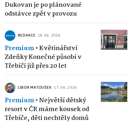
Dukovan je po plánované
odstávce zpět v provozu
REDAKCE
18. 06. 2026
Premium
•
Květinářství
Zdeňky Konečné působí v
Třebíčí již přes 20 let
LIBOR MATOUŠEK
17. 06. 2026
Premium
•
Největší dětský
resort v ČR máme kousek od
Třebíče, děti nechtěly domů