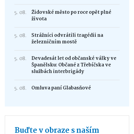
5. 08.
Židovské město po roce opět plné
života
5. 08.
Strážníci odvrátili tragédii na
železničním mostě
5. 08.
Devadesát let od občanské války ve
Španělsku: Občané z Třebíčska ve
službách interbrigády
5. 08.
Omluva paní Glabasňové
Buďte v obraze s naším