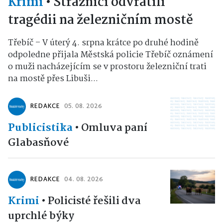
Krimi
•
Strážníci odvrátili
tragédii na železničním mostě
Třebíč – V úterý 4. srpna krátce po druhé hodině
odpoledne přijala Městská policie Třebíč oznámení
o muži nacházejícím se v prostoru železniční trati
na mostě přes Libuši...
REDAKCE
05. 08. 2026
Publicistika
•
Omluva paní
Glabasňové
REDAKCE
04. 08. 2026
Krimi
•
Policisté řešili dva
uprchlé býky