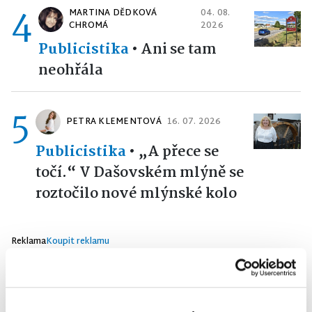
4
MARTINA DĚDKOVÁ
04. 08.
CHROMÁ
2026
Publicistika
•
Ani se tam
neohřála
5
PETRA KLEMENTOVÁ
16. 07. 2026
Publicistika
•
„A přece se
točí.“ V Dašovském mlýně se
roztočilo nové mlýnské kolo
Reklama
Koupit reklamu