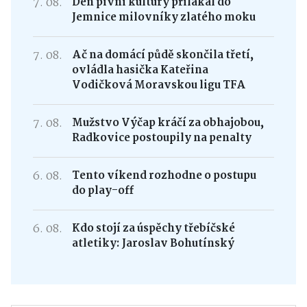
7. 08.
Den pivní kultury přilákal do
Jemnice milovníky zlatého moku
7. 08.
Ač na domácí půdě skončila třetí,
ovládla hasička Kateřina
Vodičková Moravskou ligu TFA
7. 08.
Mužstvo Výčap kráčí za obhajobou,
Radkovice postoupily na penalty
6. 08.
Tento víkend rozhodne o postupu
do play-off
6. 08.
Kdo stojí za úspěchy třebíčské
atletiky: Jaroslav Bohutínský