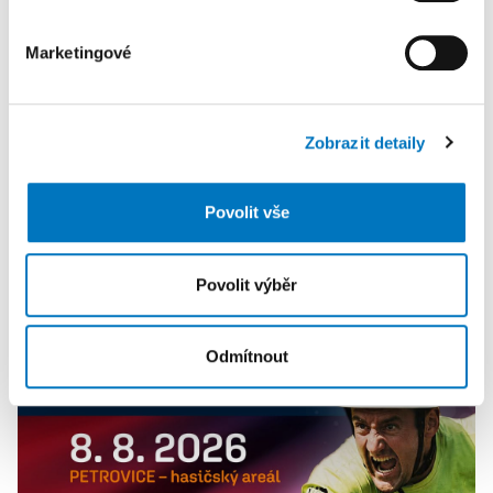
části Prohlášení o souborech cookie.
Marketingové
K personalizaci obsahu a reklam, poskytování funkcí
sociálních médií a analýze naší návštěvnosti využíváme
soubory cookie. Informace o tom, jak náš web používáte,
Zobrazit detaily
sdílíme se svými partnery pro sociální média, inzerci a
analýzy. Partneři tyto údaje mohou zkombinovat s
dalšími informacemi, které jste jim poskytli nebo které
Povolit vše
získali v důsledku toho, že používáte jejich služby.
PETRA KLEMENTOVÁ
Povolit výběr
08. 08.
Odmítnout