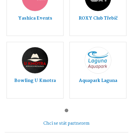
Yashica Events
ROXY Club Třebíč
Bowling U Kmotra
Aquapark Laguna
Chci se stát partnerem