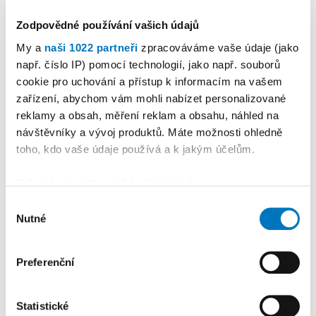
Zodpovědné používání vašich údajů
KALENDÁŘ AKCÍ
Další
My a
naši 1022 partneři
zpracováváme vaše údaje (jako
např. číslo IP) pomocí technologií, jako např. souborů
cookie pro uchování a přístup k informacím na vašem
zařízení, abychom vám mohli nabízet personalizované
reklamy a obsah, měření reklam a obsahu, náhled na
návštěvníky a vývoj produktů. Máte možnosti ohledně
toho, kdo vaše údaje používá a k jakým účelům.
Pokud to povolíte, rádi bychom také:
Shromažďovali informace o vaší geografické
Výběr
Nutné
poloze, které mohou být přesné na několik metrů
souhlasu
Identifikovali vaše zařízení pomocí aktivního
PETRA KLEMENTOVÁ
skenování pro konkrétní charakteristiky (otisk prstu)
Preferenční
Zjistěte více o tom, jak zpracováváme vaše osobní
údaje, a nastavte si předvolby v
části s podrobnostmi
.
08. 08.
Statistické
Svůj souhlas můžete kdykoliv změnit nebo odvolat v