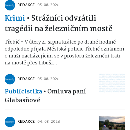
REDAKCE
05. 08. 2026
Krimi
•
Strážníci odvrátili
tragédii na železničním mostě
Třebíč – V úterý 4. srpna krátce po druhé hodině
odpoledne přijala Městská policie Třebíč oznámení
o muži nacházejícím se v prostoru železniční trati
na mostě přes Libuši...
REDAKCE
05. 08. 2026
Publicistika
•
Omluva paní
Glabasňové
REDAKCE
04. 08. 2026