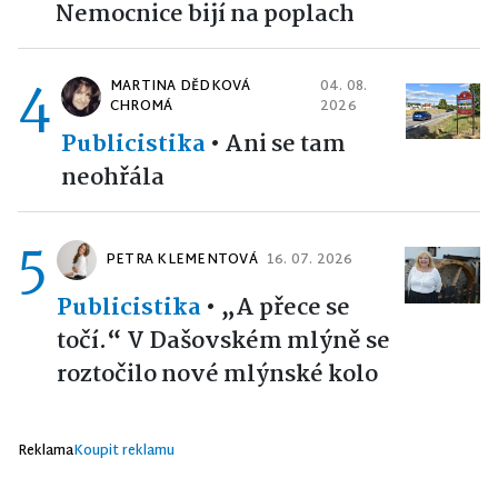
Nemocnice bijí na poplach
4
MARTINA DĚDKOVÁ
04. 08.
CHROMÁ
2026
Publicistika
•
Ani se tam
neohřála
5
PETRA KLEMENTOVÁ
16. 07. 2026
Publicistika
•
„A přece se
točí.“ V Dašovském mlýně se
roztočilo nové mlýnské kolo
Reklama
Koupit reklamu