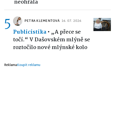
neohřála
5
PETRA KLEMENTOVÁ
16. 07. 2026
Publicistika
•
„A přece se
točí.“ V Dašovském mlýně se
roztočilo nové mlýnské kolo
Reklama
Koupit reklamu