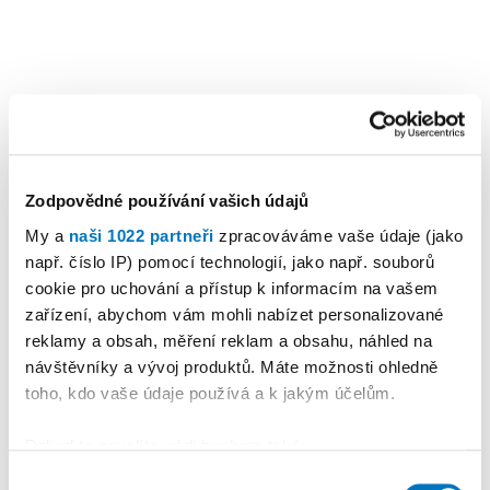
Zodpovědné používání vašich údajů
My a
naši 1022 partneři
zpracováváme vaše údaje (jako
např. číslo IP) pomocí technologií, jako např. souborů
cookie pro uchování a přístup k informacím na vašem
zařízení, abychom vám mohli nabízet personalizované
reklamy a obsah, měření reklam a obsahu, náhled na
návštěvníky a vývoj produktů. Máte možnosti ohledně
KALENDÁŘ AKCÍ
Další
toho, kdo vaše údaje používá a k jakým účelům.
Pokud to povolíte, rádi bychom také:
Shromažďovali informace o vaší geografické
Výběr