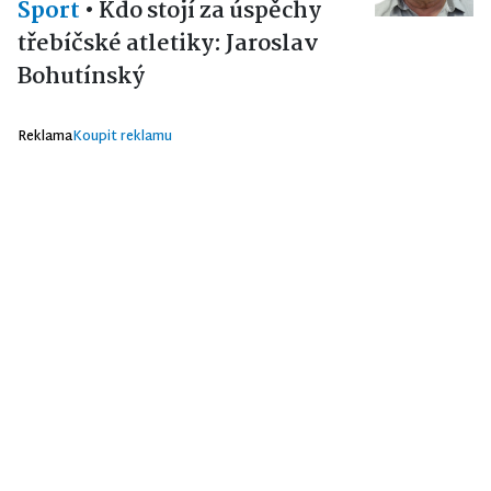
Sport
•
Kdo stojí za úspěchy
třebíčské atletiky: Jaroslav
Bohutínský
Reklama
Koupit reklamu