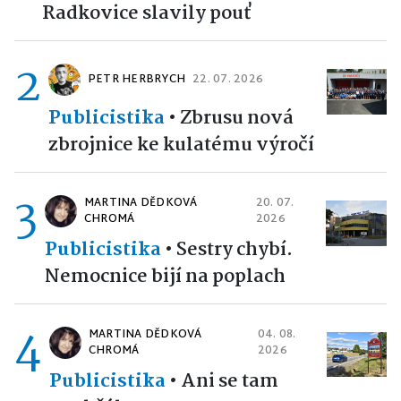
Radkovice slavily pouť
2
PETR HERBRYCH
22. 07. 2026
Publicistika
•
Zbrusu nová
zbrojnice ke kulatému výročí
3
MARTINA DĚDKOVÁ
20. 07.
CHROMÁ
2026
Publicistika
•
Sestry chybí.
Nemocnice bijí na poplach
4
MARTINA DĚDKOVÁ
04. 08.
CHROMÁ
2026
Publicistika
•
Ani se tam