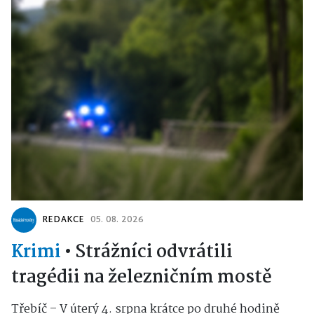
REDAKCE
05. 08. 2026
Krimi
•
Strážníci odvrátili
tragédii na železničním mostě
Třebíč – V úterý 4. srpna krátce po druhé hodině