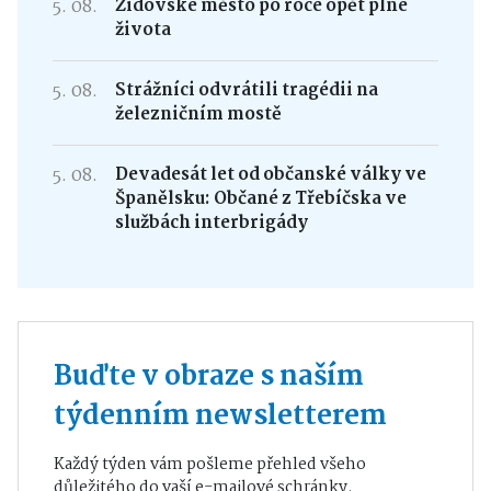
5. 08.
Židovské město po roce opět plné
života
5. 08.
Strážníci odvrátili tragédii na
železničním mostě
5. 08.
Devadesát let od občanské války ve
Španělsku: Občané z Třebíčska ve
službách interbrigády
Buďte v obraze s naším
týdenním newsletterem
Každý týden vám pošleme přehled všeho
důležitého do vaší e-mailové schránky.