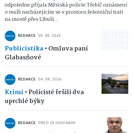
odpoledne přijala Městská policie Třebíč oznámení
o muži nacházejícím se v prostoru železniční trati
na mostě přes Libuši...
REDAKCE
05. 08. 2026
Publicistika
•
Omluva paní
Glabasňové
REDAKCE
04. 08. 2026
Krimi
•
Policisté řešili dva
uprchlé býky
REDAKCE
PŘED 18 HODINAMI