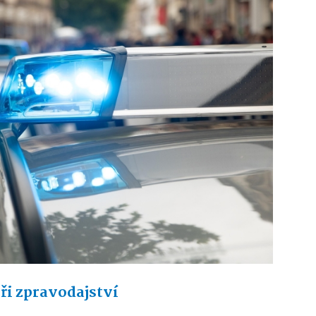
ři zpravodajství