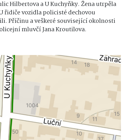
 ulic Hilbertova a U Kuchyňky. Žena utrpěla
U řidiče vozidla policisté dechovou
li. Příčinu a veškeré související okolnosti
licejní mluvčí Jana Kroutilova.