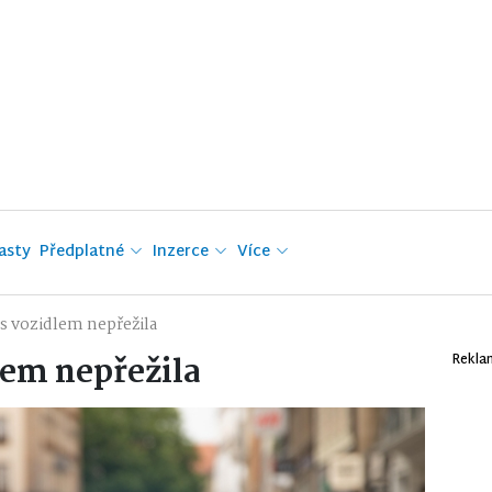
asty
Předplatné
Inzerce
Více
s vozidlem nepřežila
lem nepřežila
Rekla