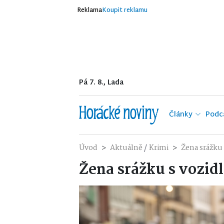
Reklama
Koupit reklamu
Pá 7. 8., Lada
Články
Podc
/
Úvod
Aktuálně
Krimi
Žena srážku 
Žena srážku s vozid