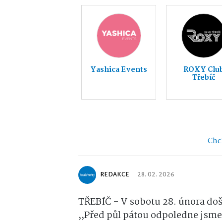
Yashica Events
ROXY Clu
Třebíč
Chci
REDAKCE
28. 02. 2026
TŘEBÍČ - V sobotu 28. února doš
,,Před půl pátou odpoledne jsme