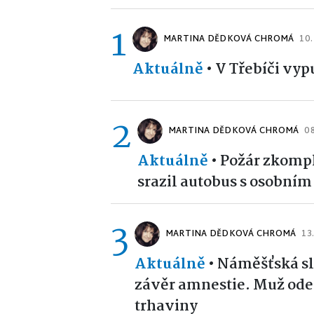
1
MARTINA DĚDKOVÁ CHROMÁ
10.
Aktuálně
•
V Třebíči vyp
2
MARTINA DĚDKOVÁ CHROMÁ
08
Aktuálně
•
Požár zkompl
srazil autobus s osobní
3
MARTINA DĚDKOVÁ CHROMÁ
13
Aktuálně
•
Náměšťská sl
závěr amnestie. Muž ode
trhaviny