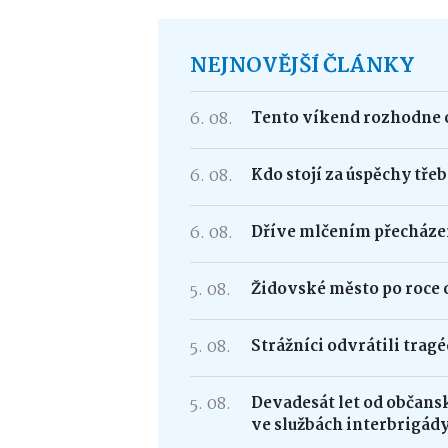
NEJNOVĚJŠÍ ČLÁNKY
6. 08.
Tento víkend rozhodne o
6. 08.
Kdo stojí za úspěchy tře
6. 08.
Dříve mlčením přecháze
5. 08.
Židovské město po roce 
5. 08.
Strážníci odvrátili trag
5. 08.
Devadesát let od občans
ve službách interbrigád