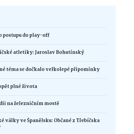
 postupu do play-off
bíčské atletiky: Jaroslav Bohutínský
né téma se dočkalo velkolepé připomínky
opět plné života
édii na železničním mostě
ké války ve Španělsku: Občané z Třebíčska
y