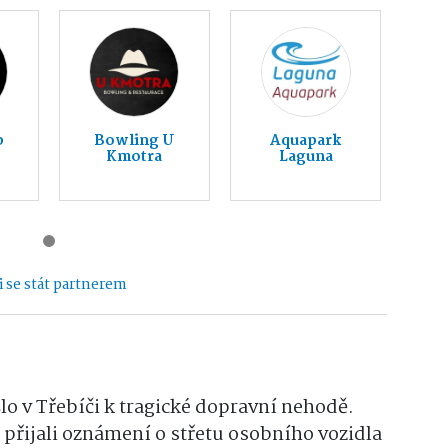
b
Bowling U
Aquapark
Kmotra
Laguna
 se stát partnerem
lo v Třebíči k tragické dopravní nehodě.
 přijali oznámení o střetu osobního vozidla