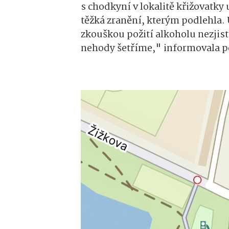
s chodkyní v lokalitě křižovatky
těžká zranění, kterým podlehla. 
zkouškou požití alkoholu nezjisti
nehody šetříme," informovala po